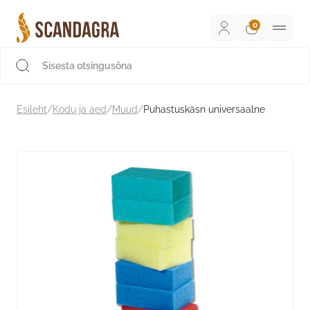
Liigu
sisu
juurde
Scandagra e-pood
Esileht
/
Kodu ja aed
/
Muud
/
Puhastuskäsn universaalne