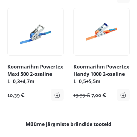
Koormarihm Powertex
Koormarihm Powertex
Maxi 500 2-osaline
Handy 1000 2-osaline
L=0,3+4,7m
L=0,5+5,5m
Algne
Praegune
10,39
€
13,99
€
7,00
€
hind
hind
oli:
on:
13,99 €.
7,00 €.
Müüme järgmiste brändide tooteid