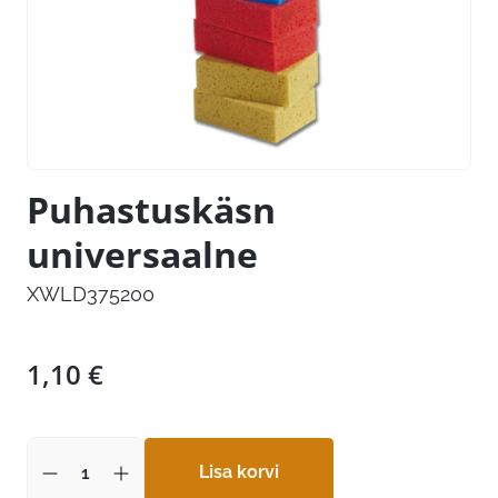
Puhastuskäsn
universaalne
XWLD375200
1,10
€
Lisa korvi