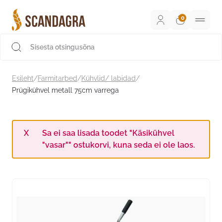
Liigu
sisu
juurde
Scandagra e-pood
Esileht
/
Farmitarbed
/
Kühvlid/ labidad
/
Prügikühvel metall 75cm varrega
Sa ei saa lisada toodet "Käsikühvel
"vasar"" ostukorvi, kuna seda ei ole laos.