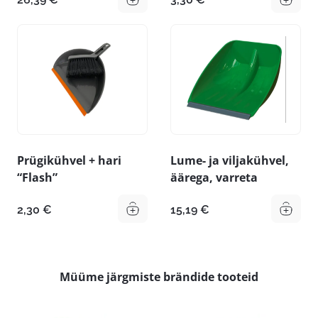
Prügikühvel + hari
Lume- ja viljakühvel,
“Flash”
äärega, varreta
2,30
€
15,19
€
Müüme järgmiste brändide tooteid