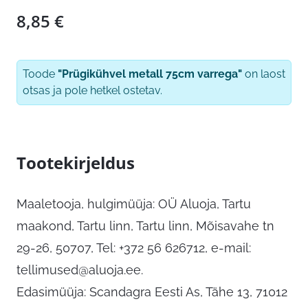
8,85
€
Toode
"Prügikühvel metall 75cm varrega"
on laost
otsas ja pole hetkel ostetav.
Tootekirjeldus
Maaletooja, hulgimüüja: OÜ Aluoja, Tartu
maakond, Tartu linn, Tartu linn, Mõisavahe tn
29-26, 50707, Tel: +372 56 626712, e-mail:
tellimused@aluoja.ee
.
Edasimüüja: Scandagra Eesti As, Tähe 13, 71012