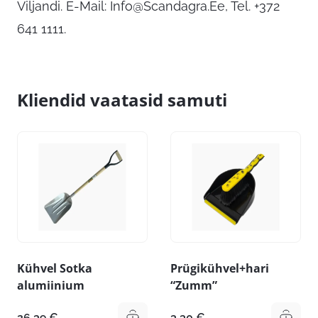
Viljandi. E-Mail:
Info@Scandagra.Ee
, Tel. +372
641 1111.
Kliendid vaatasid samuti
Kühvel Sotka
Prügikühvel+hari
alumiinium
“Zumm”
26,39
€
3,30
€