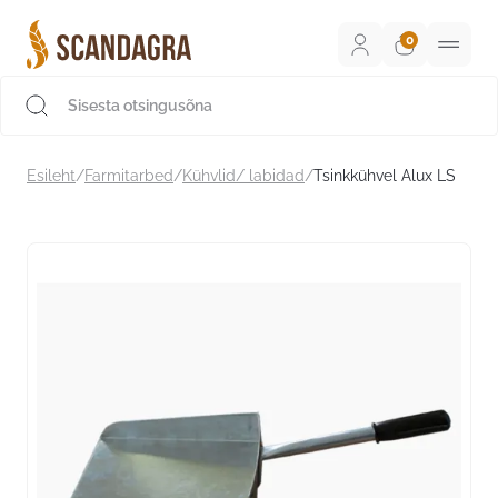
Liigu
sisu
juurde
Scandagra e-pood
Esileht
/
Farmitarbed
/
Kühvlid/ labidad
/
Tsinkkühvel Alux LS