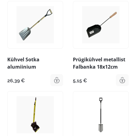
Kühvel Sotka
Prügikühvel metallist
alumiinium
Falbanka 18x12cm
26,39
€
5,15
€