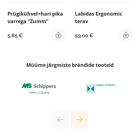
Prügikühvel+hari pika
Labidas Ergonomic
varrega “Zumm”
terav
5,85
€
59,00
€
Müüme järgmiste brändide tooteid