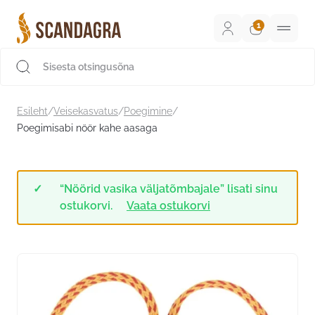
Liigu
sisu
juurde
Scandagra e-pood
Esileht
/
Veisekasvatus
/
Poegimine
/
Poegimisabi nöör kahe aasaga
“Nöörid vasika väljatõmbajale” lisati sinu
ostukorvi.
Vaata ostukorvi