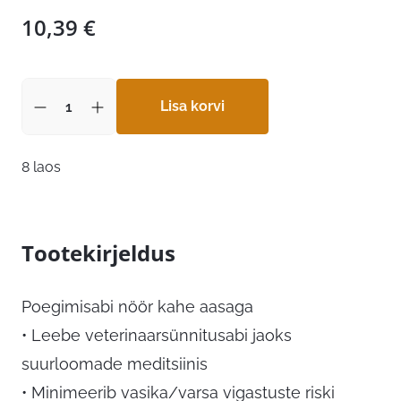
10,39
€
Lisa korvi
8 laos
Tootekirjeldus
Poegimisabi nöör kahe aasaga
• Leebe veterinaarsünnitusabi jaoks
suurloomade meditsiinis
• Minimeerib vasika/varsa vigastuste riski