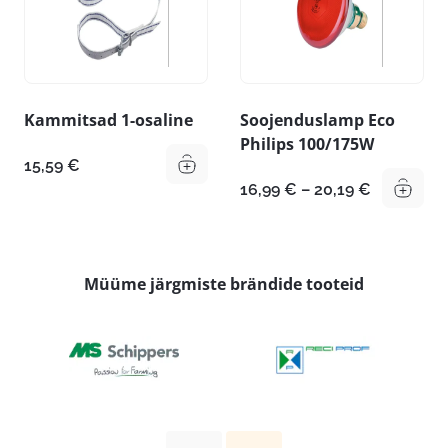
Kammitsad 1-osaline
Soojenduslamp Eco
Philips 100/175W
15,59
€
Hinnavah
16,99
€
–
20,19
€
16,99 €
kuni
20,19 €
Müüme järgmiste brändide tooteid