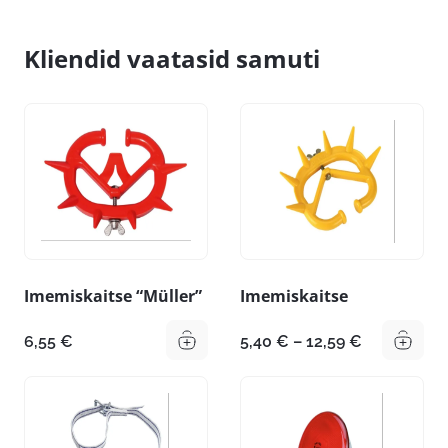
Kliendid vaatasid samuti
Imemiskaitse “Müller”
Imemiskaitse
Hinnavahe
6,55
€
5,40
€
–
12,59
€
5,40 €
kuni
12,59 €