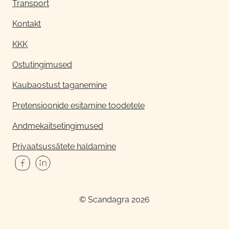
Transport
Kontakt
KKK
Ostutingimused
Kaubaostust taganemine
Pretensioonide esitamine toodetele
Andmekaitsetingimused
Privaatsussätete haldamine
© Scandagra 2026