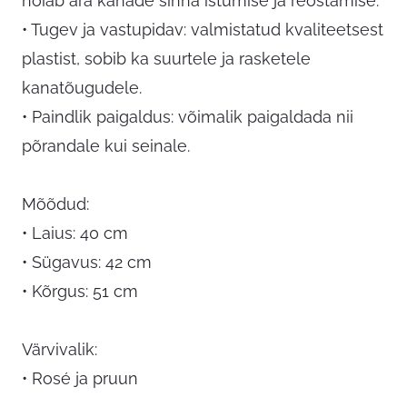
hoiab ära kanade sinna istumise ja reostamise.
• Tugev ja vastupidav: valmistatud kvaliteetsest
plastist, sobib ka suurtele ja rasketele
kanatõugudele.
• Paindlik paigaldus: võimalik paigaldada nii
põrandale kui seinale.
Mõõdud:
• Laius: 40 cm
• Sügavus: 42 cm
• Kõrgus: 51 cm
Värvivalik:
• Rosé ja pruun