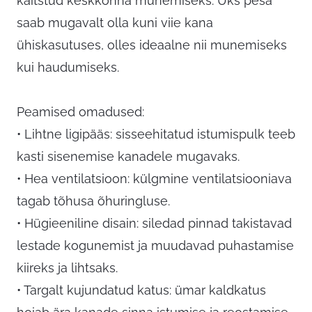
kaitstud keskkonna munemiseks. Üks pesa
saab mugavalt olla kuni viie kana
ühiskasutuses, olles ideaalne nii munemiseks
kui haudumiseks.
Peamised omadused:
• Lihtne ligipääs: sisseehitatud istumispulk teeb
kasti sisenemise kanadele mugavaks.
• Hea ventilatsioon: külgmine ventilatsiooniava
tagab tõhusa õhuringluse.
• Hügieeniline disain: siledad pinnad takistavad
lestade kogunemist ja muudavad puhastamise
kiireks ja lihtsaks.
• Targalt kujundatud katus: ümar kaldkatus