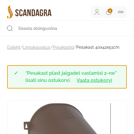
Liigu
sisu
juurde
Scandagra e-pood
Esileht
/
Linnukasvatus
/
Pesakastid
/
Pesakast 40x42x51cm
“Pesakast plast jalgadel vastamisi 2-ne”
lisati sinu ostukorvi.
Vaata ostukorvi