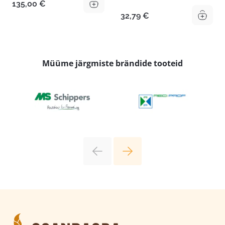
135,00
€
32,79
€
Müüme järgmiste brändide tooteid