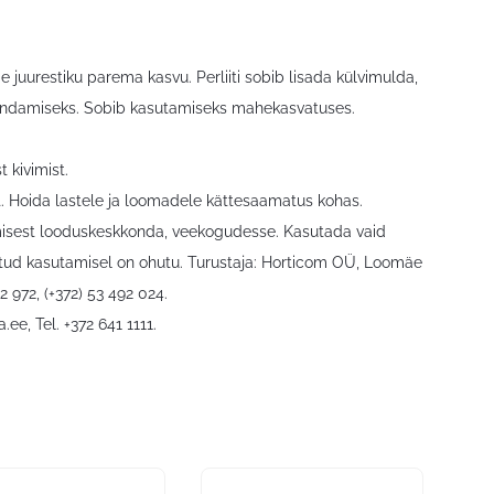
 juurestiku parema kasvu. Perliiti sobib lisada külvimulda,
parandamiseks. Sobib kasutamiseks mahekasvatuses.
 kivimist.
t. Hoida lastele ja loomadele kättesaamatus kohas.
misest looduskeskkonda, veekogudesse. Kasutada vaid
ähtud kasutamisel on ohutu. Turustaja: Horticom OÜ, Loomäe
12 972, (+372) 53 492 024.
a.ee
, Tel. +372 641 1111.