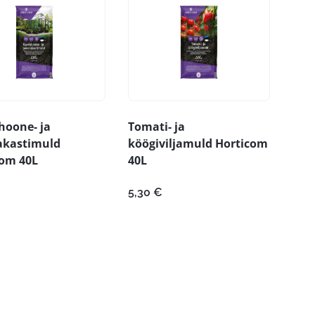
hoone- ja
Tomati- ja
akastimuld
köögiviljamuld Horticom
com 40L
40L
5,30
€