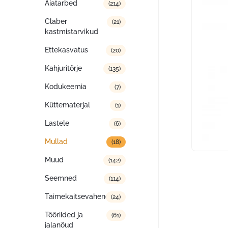
Aiatarbed
(214)
Claber
(21)
kastmistarvikud
Ettekasvatus
(20)
Kahjuritõrje
(135)
Kodukeemia
(7)
Küttematerjal
(1)
Lastele
(6)
Mullad
(18)
Muud
(142)
Seemned
(114)
Taimekaitsevahendid
(24)
Tööriided ja
(61)
jalanõud