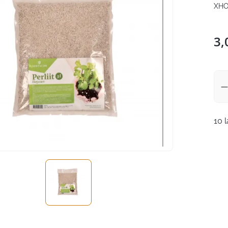
XHO
3,
10 