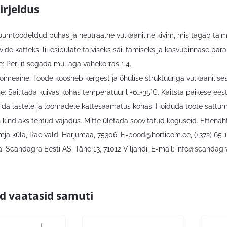
irjeldus
kuumtöödeldud puhas ja neutraalne vulkaaniline kivim, mis tagab taime
ide katteks, lillesibulate talviseks säilitamiseks ja kasvupinnase 
: Perliit segada mullaga vahekorras 1:4.
toimeaine: Toode koosneb kergest ja õhulise struktuuriga vulkaanilisest
e: Säilitada kuivas kohas temperatuuril +6…+35°C. Kaitsta päikese ees
ida lastele ja loomadele kättesaamatus kohas. Hoiduda toote sattu
on kindlaks tehtud vajadus. Mitte ületada soovitatud koguseid. Etten
hmja küla, Rae vald, Harjumaa, 75306,
E-pood@horticom.ee
, (+372) 65 
: Scandagra Eesti AS, Tähe 13, 71012 Viljandi. E-mail:
info@scandagr
id vaatasid samuti