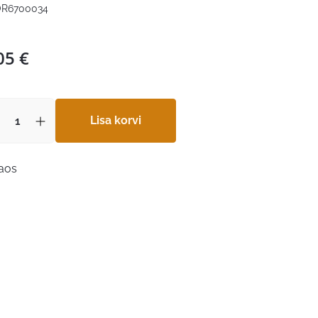
R6700034
05
€
Lisa korvi
laos