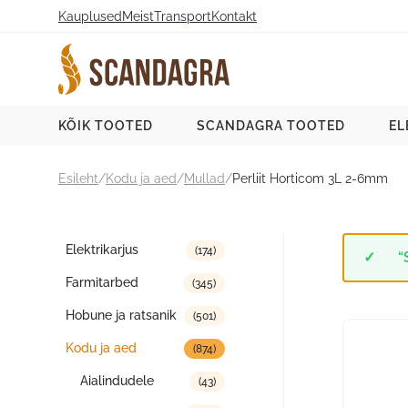
Liigu
Kauplused
Meist
Transport
Kontakt
sisu
juurde
Scandagra e-pood
KÕIK TOOTED
SCANDAGRA TOOTED
EL
Esileht
/
Kodu ja aed
/
Mullad
/
Perliit Horticom 3L 2-6mm
Tootekategooriad
Elektrikarjus
(174)
“
Farmitarbed
(345)
Hobune ja ratsanik
(501)
Kodu ja aed
(874)
Aialindudele
(43)