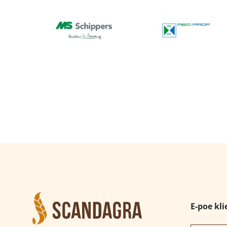
E-poe kli