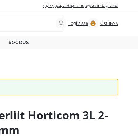
+372 5304 2064
e-shop@scandagra.ee
Logi sisse
Ostukorv
SOODUS
erliit Horticom 3L 2-
6mm