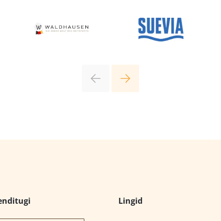
enditugi
Lingid