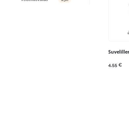
Suvelille
4,55
€