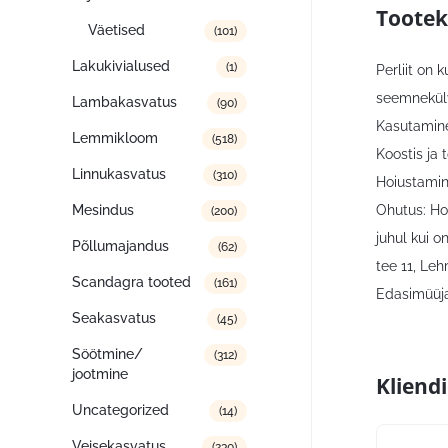
Tootek
Väetised
(101)
Lakukivialused
(1)
Perliit on 
seemnekülv
Lambakasvatus
(90)
Kasutamine
Lemmikloom
(518)
Koostis ja 
Linnukasvatus
(310)
Hoiustamin
Ohutus: Ho
Mesindus
(200)
juhul kui 
Põllumajandus
(62)
tee 11, Le
Scandagra tooted
(161)
Edasimüüja
Seakasvatus
(45)
Söötmine/
(312)
jootmine
Kliend
Uncategorized
(14)
Veisekasvatus
(230)