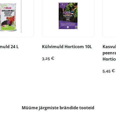
muld 24 L
Külvimuld Horticom 10L
Kasvu
peenr
3,25
€
Horti
5,45
€
Müüme järgmiste brändide tooteid