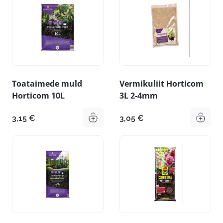
Toataimede muld
Vermikuliit Horticom
Horticom 10L
3L 2-4mm
3,15
€
3,05
€