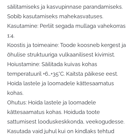
säilitamiseks ja kasvupinnase parandamiseks.
Sobib kasutamiseks mahekasvatuses.
Kasutamine: Perliit segada mullaga vahekorras
1:4.
Koostis ja toimeaine: Toode koosneb kergest ja
õhulise struktuuriga vulkaanilisest kivimist.
Hoiustamine: Säilitada kuivas kohas
temperatuuril +6…+35°C. Kaitsta päikese eest.
Hoida lastele ja loomadele kättesaamatus
kohas.
Ohutus: Hoida lastele ja loomadele
kättesaamatus kohas. Hoiduda toote
sattumisest looduskeskkonda, veekogudesse.
Kasutada vaid juhul kui on kindlaks tehtud