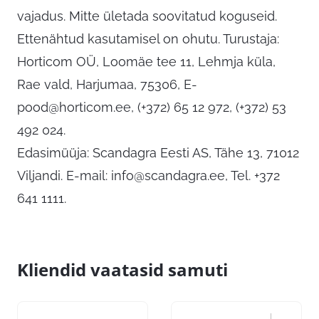
vajadus. Mitte ületada soovitatud koguseid.
Ettenähtud kasutamisel on ohutu. Turustaja:
Horticom OÜ, Loomäe tee 11, Lehmja küla,
Rae vald, Harjumaa, 75306,
E-
pood@horticom.ee
, (+372) 65 12 972, (+372) 53
492 024.
Edasimüüja: Scandagra Eesti AS, Tähe 13, 71012
Viljandi. E-mail:
info@scandagra.ee
, Tel. +372
641 1111.
Kliendid vaatasid samuti