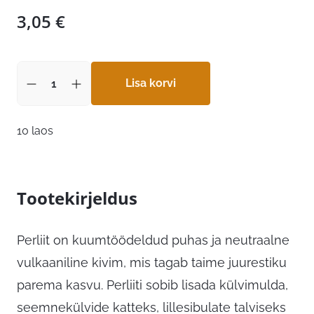
3,05
€
Lisa korvi
10 laos
Tootekirjeldus
Perliit on kuumtöödeldud puhas ja neutraalne
vulkaaniline kivim, mis tagab taime juurestiku
parema kasvu. Perliiti sobib lisada külvimulda,
seemnekülvide katteks, lillesibulate talviseks