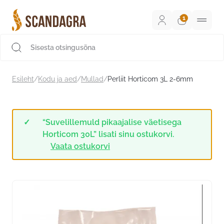
Liigu
sisu
juurde
Scandagra e-pood
Esileht
/
Kodu ja aed
/
Mullad
/
Perliit Horticom 3L 2-6mm
“Suvelillemuld pikaajalise väetisega
Horticom 30L” lisati sinu ostukorvi.
Vaata ostukorvi