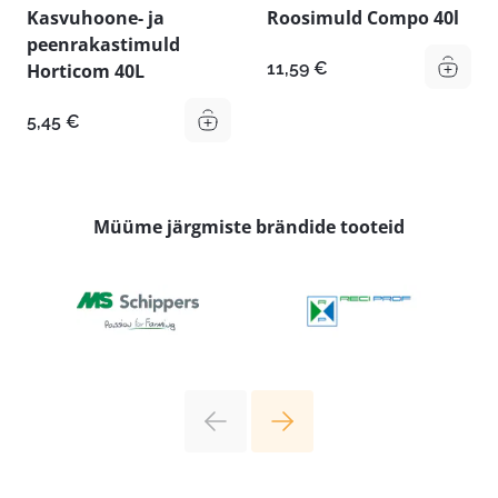
Kasvuhoone- ja
Roosimuld Compo 40l
peenrakastimuld
11,59
€
Horticom 40L
5,45
€
Müüme järgmiste brändide tooteid