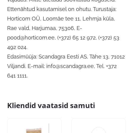
Ettenähtud kasutamisel on ohutu. Turustaja:
Horticom OÜ, Loomäe tee 11, Lehmja küla,
Rae vald, Harjumaa, 75306,
E-
pood@horticom.ee
, (+372) 65 12 972, (+372) 53
492 024.
Edasimüüja: Scandagra Eesti AS, Tähe 13, 71012
Viljandi. E-mail:
info@scandagra.ee
, Tel. +372
641 1111.
Kliendid vaatasid samuti