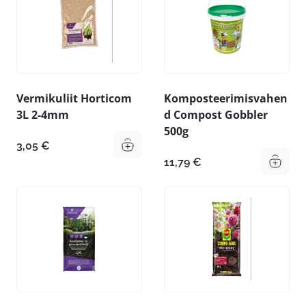
Vermikuliit Horticom
Komposteerimisvahen
3L 2-4mm
d Compost Gobbler
500g
3,05
€
11,79
€