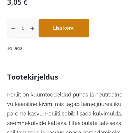
3,05
€
Lisa korvi
10 laos
Tootekirjeldus
Perliit on kuumtöödeldud puhas ja neutraalne
vulkaaniline kivim, mis tagab taime juurestiku
parema kasvu. Perliiti sobib lisada külvimulda,
seemnekülvide katteks, lillesibulate talviseks
säilitamiseks ja kasvupinnase parandamiseks.