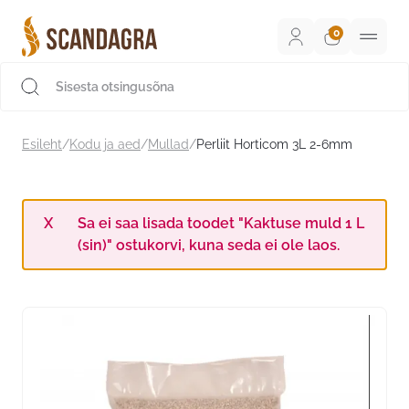
Liigu
sisu
juurde
Scandagra e-pood
Esileht
/
Kodu ja aed
/
Mullad
/
Perliit Horticom 3L 2-6mm
Sa ei saa lisada toodet "Kaktuse muld 1 L
(sin)" ostukorvi, kuna seda ei ole laos.