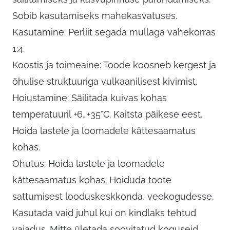
Sobib kasutamiseks mahekasvatuses.
Kasutamine: Perliit segada mullaga vahekorras
1:4.
Koostis ja toimeaine: Toode koosneb kergest ja
õhulise struktuuriga vulkaanilisest kivimist.
Hoiustamine: Säilitada kuivas kohas
temperatuuril +6…+35°C. Kaitsta päikese eest.
Hoida lastele ja loomadele kättesaamatus
kohas.
Ohutus: Hoida lastele ja loomadele
kättesaamatus kohas. Hoiduda toote
sattumisest looduskeskkonda, veekogudesse.
Kasutada vaid juhul kui on kindlaks tehtud
vajadus. Mitte ületada soovitatud koguseid.