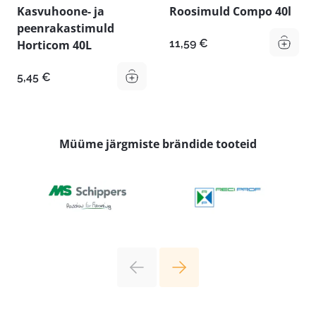
Kasvuhoone- ja
Roosimuld Compo 40l
peenrakastimuld
11,59
€
Horticom 40L
5,45
€
Müüme järgmiste brändide tooteid