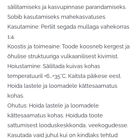
säilitamiseks ja kasvupinnase parandamiseks.
Sobib kasutamiseks mahekasvatuses.
Kasutamine: Perliit segada mullaga vahekorras
1:4.
Koostis ja toimeaine: Toode koosneb kergest ja
õhulise struktuuriga vulkaanilisest kivimist.
Hoiustamine: Säilitada kuivas kohas
temperatuuril +6…+35°C. Kaitsta päikese eest.
Hoida lastele ja loomadele kättesaamatus
kohas.
Ohutus: Hoida lastele ja loomadele
kättesaamatus kohas. Hoiduda toote
sattumisest looduskeskkonda, veekogudesse.
Kasutada vaid juhul kui on kindlaks tehtud