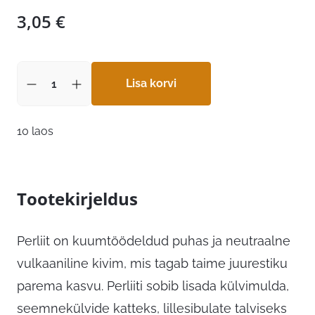
3,05
€
Lisa korvi
10 laos
Tootekirjeldus
Perliit on kuumtöödeldud puhas ja neutraalne
vulkaaniline kivim, mis tagab taime juurestiku
parema kasvu. Perliiti sobib lisada külvimulda,
seemnekülvide katteks, lillesibulate talviseks