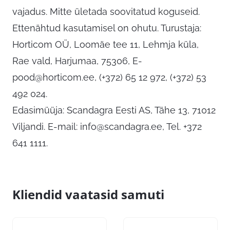
vajadus. Mitte ületada soovitatud koguseid.
Ettenähtud kasutamisel on ohutu. Turustaja:
Horticom OÜ, Loomäe tee 11, Lehmja küla,
Rae vald, Harjumaa, 75306,
E-
pood@horticom.ee
, (+372) 65 12 972, (+372) 53
492 024.
Edasimüüja: Scandagra Eesti AS, Tähe 13, 71012
Viljandi. E-mail:
info@scandagra.ee
, Tel. +372
641 1111.
Kliendid vaatasid samuti