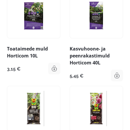
Toataimede muld
Kasvuhoone- ja
Horticom 10L
peenrakastimuld
Horticom 40L
3,15
€
5,45
€