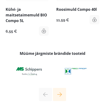
Külvi- ja
Roosimuld Compo 40l
maitsetaimemuld BIO
11,59
€
Compo 5L
6,55
€
Müüme järgmiste brändide tooteid