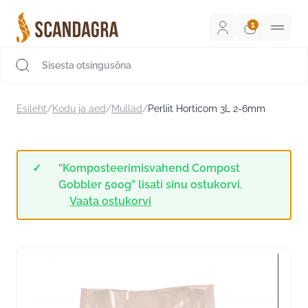
Liigu
sisu
juurde
Scandagra e-pood
Esileht
/
Kodu ja aed
/
Mullad
/
Perliit Horticom 3L 2-6mm
“Komposteerimisvahend Compost
Gobbler 500g” lisati sinu ostukorvi.
Vaata ostukorvi