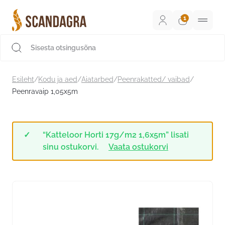
Liigu
sisu
juurde
Scandagra e-pood
Esileht
/
Kodu ja aed
/
Aiatarbed
/
Peenrakatted/ vaibad
/
Peenravaip 1,05x5m
“Katteloor Horti 17g/m2 1,6x5m” lisati
sinu ostukorvi.
Vaata ostukorvi