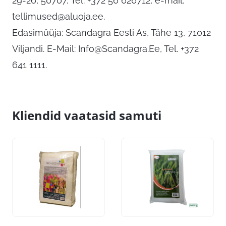
29-26, 50707, Tel: +372 56 626712, e-mail:
tellimused@aluoja.ee
.
Edasimüüja: Scandagra Eesti As, Tähe 13, 71012
Viljandi. E-Mail:
Info@Scandagra.Ee
, Tel. +372
641 1111.
Kliendid vaatasid samuti