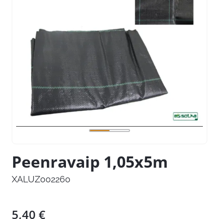
Peenravaip 1,05x5m
XALUZ002260
5,40
€