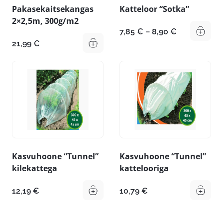
Pakasekaitsekangas
Katteloor “Sotka”
2×2,5m, 300g/m2
Hinnavahem
7,85
€
–
8,90
€
7,85 €
21,99
€
kuni
8,90 €
Kasvuhoone “Tunnel”
Kasvuhoone “Tunnel”
kilekattega
kattelooriga
12,19
€
10,79
€