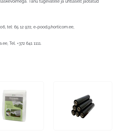
ilaskevõimega. Tänu tugevatele ja ühtlaselt jaotatud
6, tel: 65 12 972,
e-pood@horticom.ee
,
a.ee
, Tel. +372 641 1111.