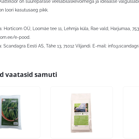
t. Katteloor on suurepärase veeläbilaskevõimega ja ideaalse valgusläb
n loori kasutusaeg pikk.
a: Horticom OÜ, Loomäe tee 11, Lehmja küla, Rae vald, Harjumaa, 7530
com.ee/e-pood.
: Scandagra Eesti AS, Tähe 13, 71012 Viljandi. E-mail:
info@scandagr
id vaatasid samuti