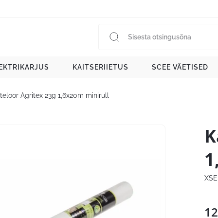
EKTRIKARJUS
KAITSERIIETUS
SCEE VÄETISED
teloor Agritex 23g 1,6x20m minirull
K
1
XSE
12