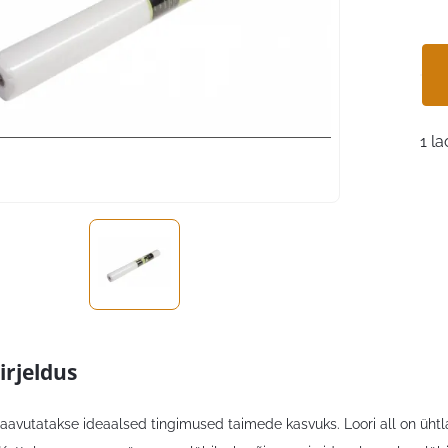
1 la
irjeldus
saavutatakse ideaalsed tingimused taimede kasvuks. Loori all on ühtla