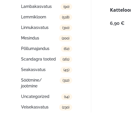
Lambakasvatus
(90)
Katteloo
Lemmikloom
(518)
6,90
€
Linnukasvatus
(310)
Mesindus
(200)
Põllumajandus
(62)
Scandagra tooted
(161)
Seakasvatus
(45)
Söötmine/
(312)
jootmine
Uncategorized
(14)
Veisekasvatus
(230)