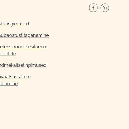
stutingimused
aubaostust taganemine
etensioonide esitamine
odetele
ndmekaitsetingimused
ivaatsussätete
aldamine