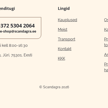
enditugi
Lingid
Kauplused
O
+372 5304 2064
Meist
K
e-shop@scandagra.ee
Transport
Pr
to
 kell 8:00-16:30
Kontakt
A
, Jüri, 75301, Eesti
KKK
Pr
h
© Scandagra 2026