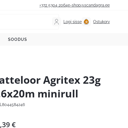
+372 5304 2064
e-shop@scandagra.ee
Logi sisse
Ostukorv
SOODUS
atteloor Agritex 23g
,6x20m minirull
L8044584246
,39
€