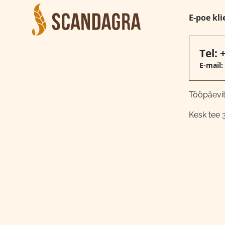
E-poe kli
Tel:
E-mail:
Tööpäeviti
Kesk tee 3