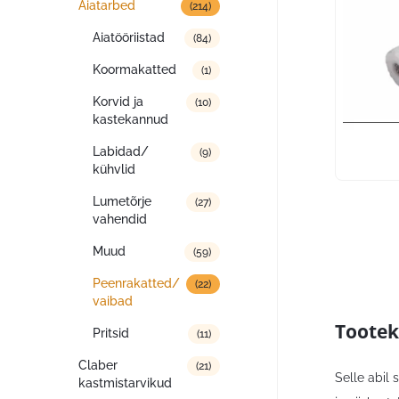
Aiatarbed
(214)
Aiatööriistad
(84)
Koormakatted
(1)
Korvid ja
(10)
kastekannud
Labidad/
(9)
kühvlid
Lumetõrje
(27)
vahendid
Muud
(59)
Peenrakatted/
(22)
vaibad
Tootek
Pritsid
(11)
Claber
(21)
Selle abil 
kastmistarvikud