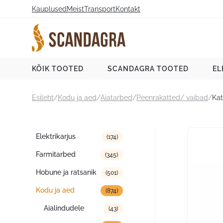
Liigu
Kauplused
Meist
Transport
Kontakt
sisu
juurde
Scandagra e-pood
KÕIK TOOTED
SCANDAGRA TOOTED
EL
Esileht
/
Kodu ja aed
/
Aiatarbed
/
Peenrakatted/ vaibad
/
Kat
Tootekategooriad
Elektrikarjus
(174)
Farmitarbed
(345)
Hobune ja ratsanik
(501)
Kodu ja aed
(874)
Aialindudele
(43)