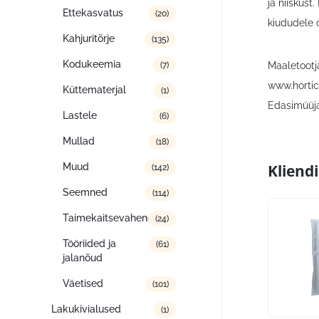
ja niiskus
Ettekasvatus
(20)
kiududele o
Kahjuritõrje
(135)
Kodukeemia
Maaletootj
(7)
www.horti
Küttematerjal
(1)
Edasimüüja
Lastele
(6)
Mullad
(18)
Kliend
Muud
(142)
Seemned
(114)
Taimekaitsevahendid
(24)
Tööriided ja
(61)
jalanõud
Väetised
(101)
Lakukivialused
(1)