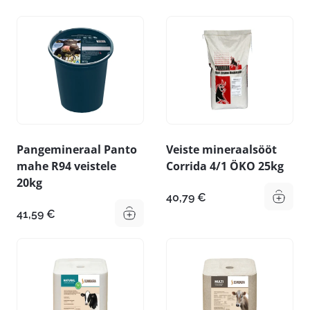
Pangemineraal Panto
Veiste mineraalsööt
mahe R94 veistele
Corrida 4/1 ÖKO 25kg
20kg
40,79
€
41,59
€