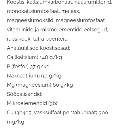
Koostis: kaltsiumkarbonaat, naatirumkloriid,
monokaltsiumfosfaat, melass,
magneesiumoksiid, magneesiumfosfaat,
vitamiinide ja mikroelementide eelsegud,
rapsikook, tatra peentera.
Analüütilised koostisosad:
Ca (kaltsium) 148 g/kg
P (fosfor) 37 g/kg
Na (naatrium) 90 g/kg
Mg (magneesium) 60 g/kg
Söödalisandid:
Mikroelemendid (3b):
Cu (3b405, vasksulfaat pentahüdraat) 300
mg/kg