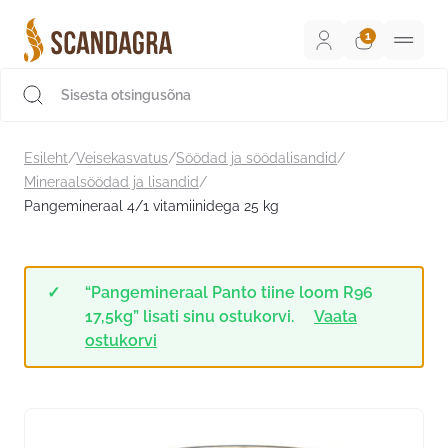
Liigu
sisu
juurde
Scandagra e-pood
Esileht
/
Veisekasvatus
/
Söödad ja söödalisandid
/
Mineraalsöödad ja lisandid
/
Pangemineraal 4/1 vitamiinidega 25 kg
“Pangemineraal Panto tiine loom R96
17,5kg” lisati sinu ostukorvi.
Vaata
ostukorvi