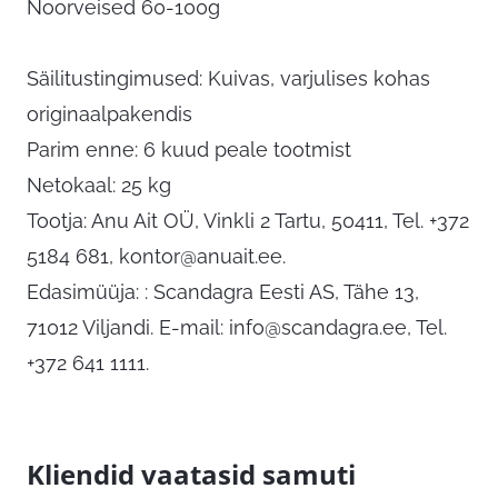
Noorveised 60-100g
Säilitustingimused: Kuivas, varjulises kohas
originaalpakendis
Parim enne: 6 kuud peale tootmist
Netokaal: 25 kg
Tootja: Anu Ait OÜ, Vinkli 2 Tartu, 50411, Tel. +372
5184 681,
kontor@anuait.ee
.
Edasimüüja: : Scandagra Eesti AS, Tähe 13,
71012 Viljandi. E-mail:
info@scandagra.ee
, Tel.
+372 641 1111.
Kliendid vaatasid samuti