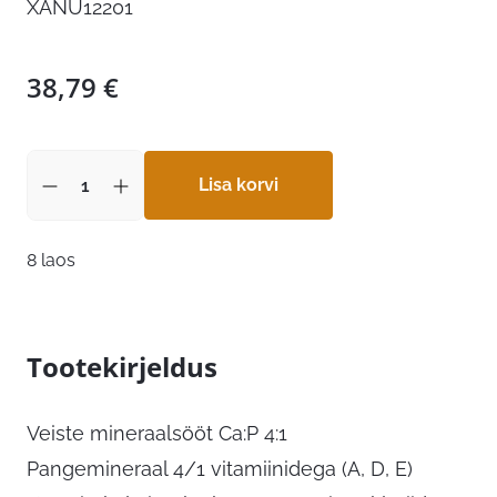
XANU12201
38,79
€
Lisa korvi
8 laos
Tootekirjeldus
Veiste mineraalsööt Ca:P 4:1
Pangemineraal 4/1 vitamiinidega (A, D, E)