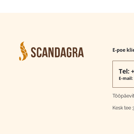
E-poe kli
Tel:
E-mail:
Tööpäeviti
Kesk tee 3