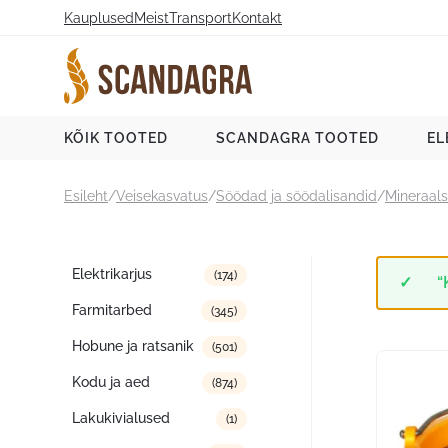
Liigu
Kauplused
Meist
Transport
Kontakt
sisu
juurde
Scandagra e-pood
KÕIK TOOTED
SCANDAGRA TOOTED
EL
Esileht
/
Veisekasvatus
/
Söödad ja söödalisandid
/
Mineraals
Tootekategooriad
Elektrikarjus
(174)
“
Farmitarbed
(345)
Hobune ja ratsanik
(501)
Kodu ja aed
(874)
Lakukivialused
(1)