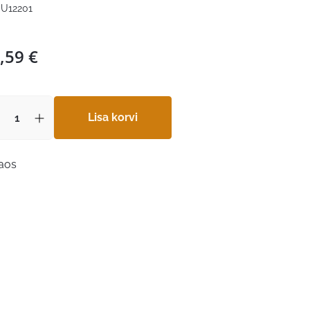
U12201
,59
€
Lisa korvi
laos