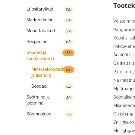
Tootek
Lüpsitarvikud
(32)
Markeerimine
(12)
Veiste min
Pangeminer
Muud tarvikud
(42)
Koostis: k
Poegimine
(18)
mikroeleme
Söödad ja
(88)
Analüütilis
söödalisandid
Ca (kaltsi
Mineraalsöödad
(74)
P (fosfor) 
ja lisandid
Na (naatri
Söödad
(12)
Mg (magne
Söödalisan
Söötmine ja
(29)
jootmine
Mikroeleme
Cu (3b405,
Sõrahooldus
(6)
Zn ( 3b603
Mn ( 3b50