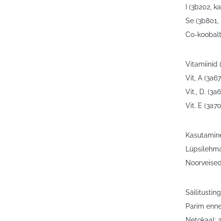
I (3b202, 
Se (3b801,
Co-koobalt
Vitamiinid (
Vit, A (3a
Vit., D. (3
Vit. E (3a
Kasutamine
Lüpsilehm
Noorveise
Säilitustin
Parim enne
Netokaal: 