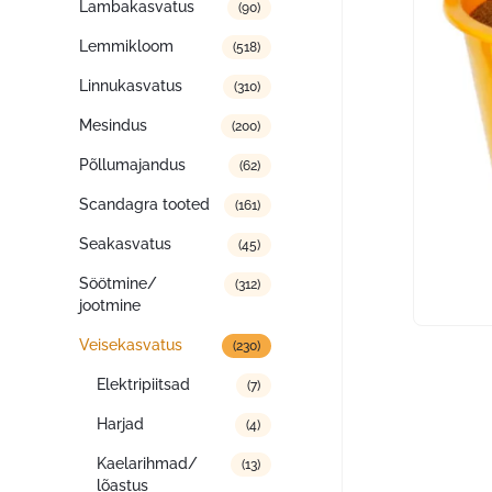
Lambakasvatus
(90)
Lemmikloom
(518)
Linnukasvatus
(310)
Mesindus
(200)
Põllumajandus
(62)
Scandagra tooted
(161)
Seakasvatus
(45)
Söötmine/
(312)
jootmine
Veisekasvatus
(230)
Elektripiitsad
(7)
Harjad
(4)
Kaelarihmad/
(13)
lõastus