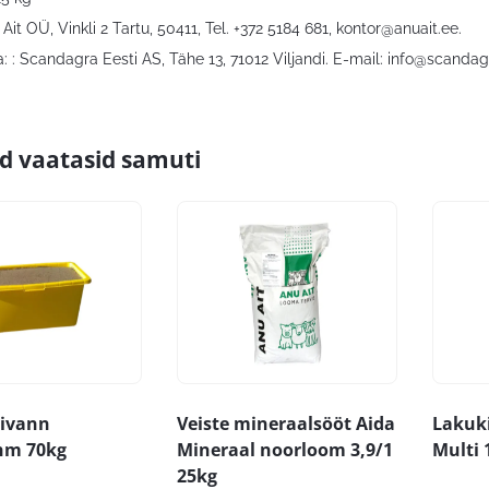
 Ait OÜ, Vinkli 2 Tartu, 50411, Tel. +372 5184 681,
kontor@anuait.ee
.
 : Scandagra Eesti AS, Tähe 13, 71012 Viljandi. E-mail:
info@scandag
id vaatasid samuti
livann
Veiste mineraalsööt Aida
Lakuk
hm 70kg
Mineraal noorloom 3,9/1
Multi 
25kg