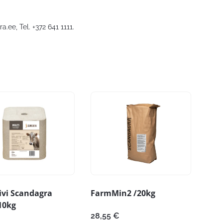
ra.ee
, Tel. +372 641 1111.
ivi Scandagra
FarmMin2 /20kg
10kg
28,55
€