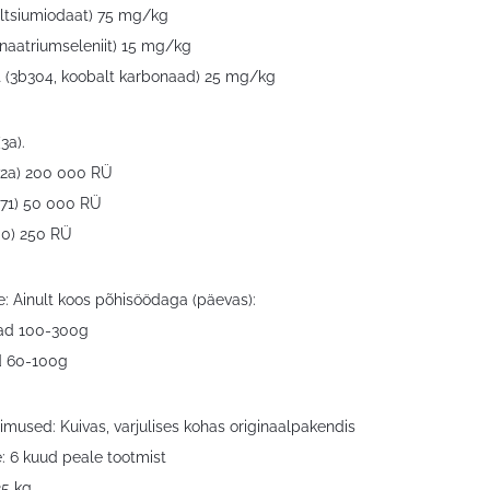
kaltsiumiodaat) 75 mg/kg
 naatriumseleniit) 15 mg/kg
 (3b304, koobalt karbonaad) 25 mg/kg
3a).
672a) 200 000 RÜ
a671) 50 000 RÜ
700) 250 RÜ
: Ainult koos põhisöödaga (päevas):
ad 100-300g
d 60-100g
gimused: Kuivas, varjulises kohas originaalpakendis
: 6 kuud peale tootmist
25 kg