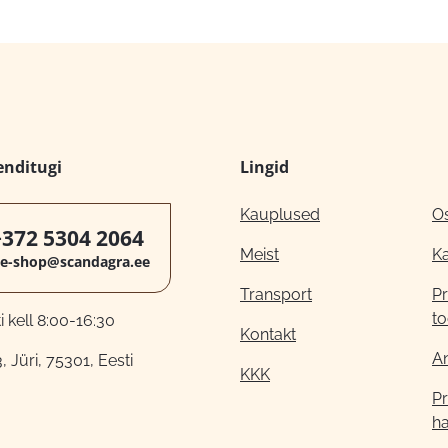
enditugi
Lingid
Kauplused
O
+372 5304 2064
Meist
K
e-shop@scandagra.ee
Transport
Pr
to
 kell 8:00-16:30
Kontakt
A
, Jüri, 75301, Eesti
KKK
Pr
h