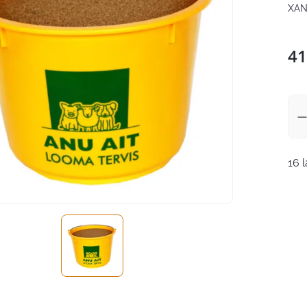
XAN
41
16 