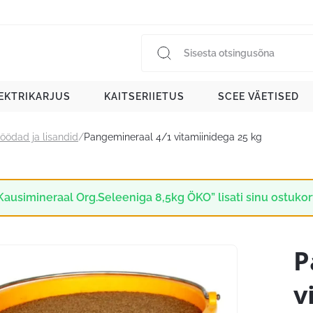
EKTRIKARJUS
KAITSERIIETUS
SCEE VÄETISED
öödad ja lisandid
/
Pangemineraal 4/1 vitamiinidega 25 kg
Kausimineraal Org.Seleeniga 8,5kg ÖKO” lisati sinu ostukor
P
v