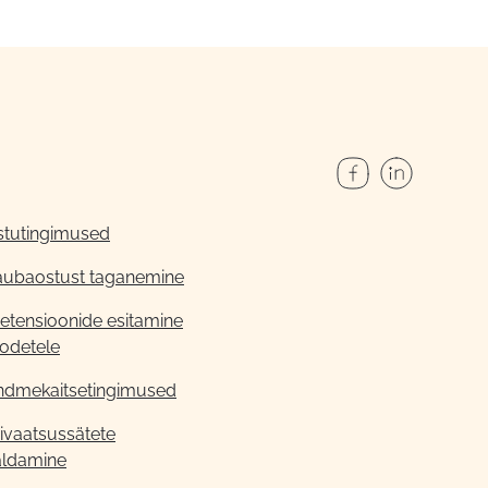
stutingimused
aubaostust taganemine
etensioonide esitamine
odetele
ndmekaitsetingimused
ivaatsussätete
aldamine