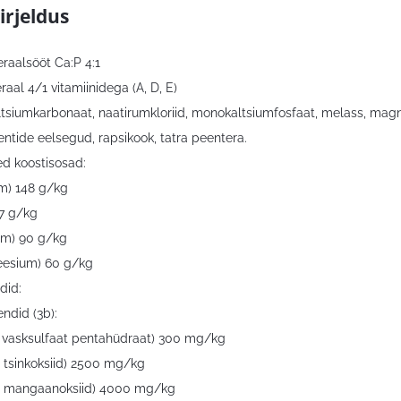
irjeldus
eraalsööt Ca:P 4:1
aal 4/1 vitamiinidega (A, D, E)
altsiumkarbonaat, naatirumkloriid, monokaltsiumfosfaat, melass, mag
ntide eelsegud, rapsikook, tatra peentera.
ed koostisosad:
um) 148 g/kg
37 g/kg
um) 90 g/kg
esium) 60 g/kg
did:
ndid (3b):
 vasksulfaat pentahüdraat) 300 mg/kg
, tsinkoksiid) 2500 mg/kg
2 mangaanoksiid) 4000 mg/kg