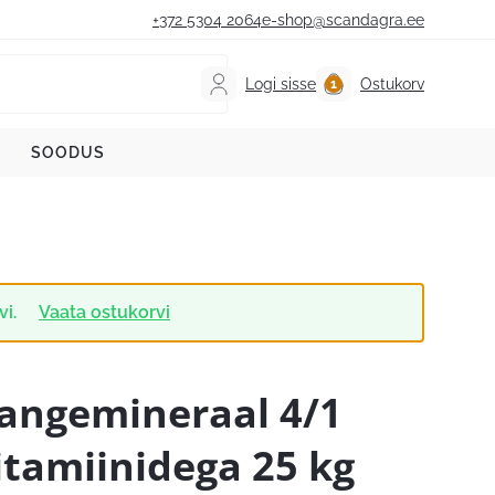
+372 5304 2064
e-shop@scandagra.ee
Logi sisse
Ostukorv
SOODUS
vi.
Vaata ostukorvi
angemineraal 4/1
itamiinidega 25 kg