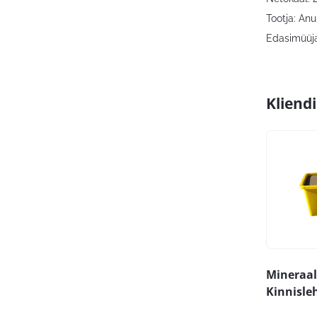
Tootja: Anu
Edasimüüja:
Kliend
Mineraa
Kinnisle