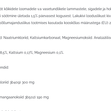
t kõikidele loomadele v.a vasetundlikele lammastele, sigadele ja hob
i söötmine ületada 1,5% päevasest kogusest. Lakukivi looduslikust kiv
õllumajanduslikus tootmises kasutada kooskõlas määrustega (EU) 2
d: Naatriumkloriid, Kaltsiumkarbonaat, Magneesiumoksiid. Analüütilis
8,5%, Kaltsium 0,17%, Magneesium 0,1%.
ndid:
kloriid 3b409) 300 mg
mangaanoksiid 3b502) 190 mg