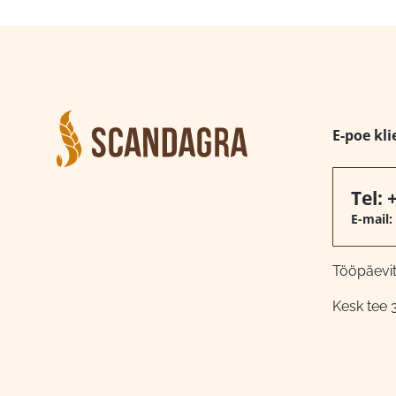
E-poe kli
Tel:
E-mail:
Tööpäeviti
Kesk tee 3