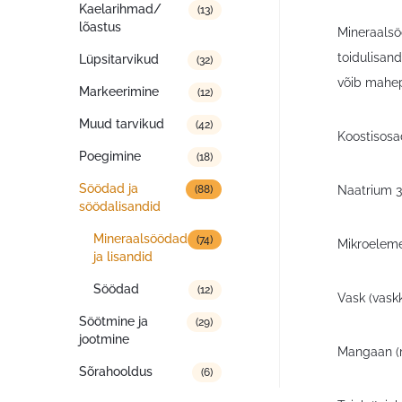
Kaelarihmad/
(13)
lõastus
Mineraalsöö
toidulisand
Lüpsitarvikud
(32)
võib mahep
Markeerimine
(12)
Muud tarvikud
(42)
Koostisosa
Poegimine
(18)
Söödad ja
Naatrium 3
(88)
söödalisandid
Mineraalsöödad
(74)
Mikroeleme
ja lisandid
Söödad
(12)
Vask (vask
Söötmine ja
(29)
jootmine
Mangaan (
Sõrahooldus
(6)