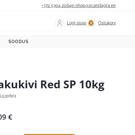
+372 5304 2064
e-shop@scandagra.ee
Logi sisse
Ostukorv
SOODUS
akukivi Red SP 10kg
L530601
09
€