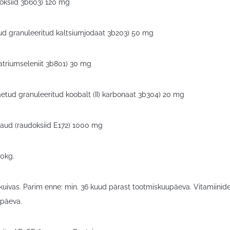
koksiid 3b603) 120 mg
ud granuleeritud kaltsiumjodaat 3b203) 50 mg
atriumseleniit 3b801) 30 mg
aetud granuleeritud koobalt (II) karbonaat 3b304) 20 mg
Raud (raudoksiid E172) 1000 mg
10kg.
kuivas. Parim enne: min. 36 kuud pärast tootmiskuupäeva. Vitamiinide
päeva.