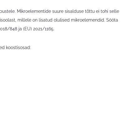
ustele. Mikroelementide suure sisalduse tõttu ei tohi selle
isoolast, millele on lisatud olulised mikroelemendid. Sööta
018/848 ja (EU) 2021/1165.
ed koostisosad: