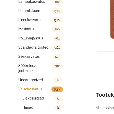
Lambakasvatus
(90)
Lemmikloom
(518)
Linnukasvatus
(310)
Mesindus
(200)
Põllumajandus
(62)
Scandagra tooted
(161)
Seakasvatus
(45)
Söötmine/
(312)
jootmine
Uncategorized
(14)
Veisekasvatus
(230)
Tootek
Elektripiitsad
(7)
Harjad
Mineraalsö
(4)