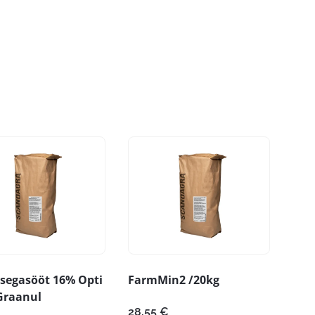
 segasööt 16% Opti
FarmMin2 /20kg
Graanul
28,55
€