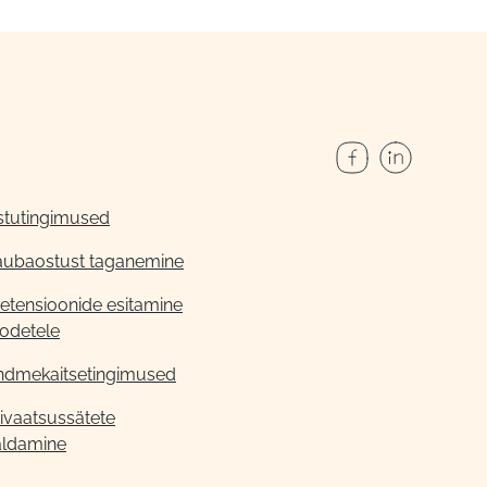
stutingimused
aubaostust taganemine
etensioonide esitamine
odetele
ndmekaitsetingimused
ivaatsussätete
aldamine