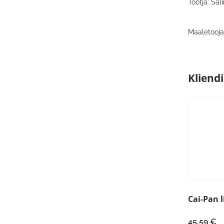
Tootja: Sal
Maaletooja
Kliend
Cai-Pan 
45,59
€