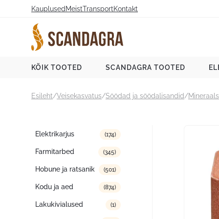
Liigu
Kauplused
Meist
Transport
Kontakt
sisu
juurde
Scandagra e-pood
KÕIK TOOTED
SCANDAGRA TOOTED
EL
Esileht
/
Veisekasvatus
/
Söödad ja söödalisandid
/
Mineraals
Tootekategooriad
Elektrikarjus
(174)
Farmitarbed
(345)
Hobune ja ratsanik
(501)
Kodu ja aed
(874)
Lakukivialused
(1)