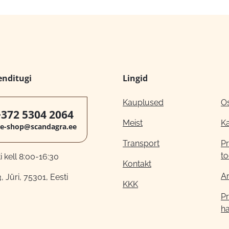
enditugi
Lingid
Kauplused
O
+372 5304 2064
Meist
K
e-shop@scandagra.ee
Transport
Pr
to
 kell 8:00-16:30
Kontakt
A
, Jüri, 75301, Eesti
KKK
Pr
h