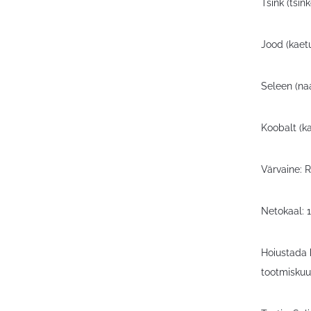
Tsink (tsin
Jood (kaet
Seleen (na
Koobalt (k
Värvaine: 
Netokaal: 
Hoiustada 
tootmiskuu