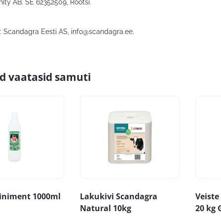
inity AB. SE 62352509, Rootsi.
: Scandagra Eesti AS,
info@scandagra.ee
.
id vaatasid samuti
liniment 1000ml
Lakukivi Scandagra
Veiste
Natural 10kg
20 kg 