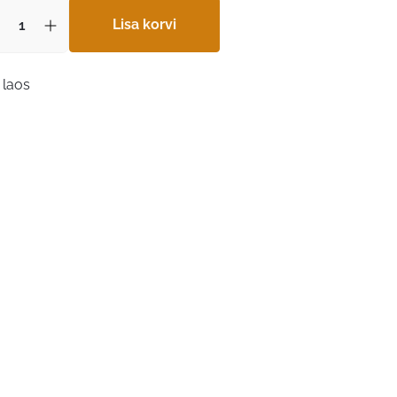
Lisa korvi
 laos