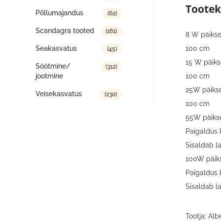
Tootek
Põllumajandus
(62)
Scandagra tooted
(161)
8 W päikse
100 cm
Seakasvatus
(45)
15 W päiks
Söötmine/
(312)
100 cm
jootmine
25W päikse
Veisekasvatus
(230)
100 cm
55W päikse
Paigaldus 
Sisaldab l
100W päiks
Paigaldus 
Sisaldab l
Tootja: Al