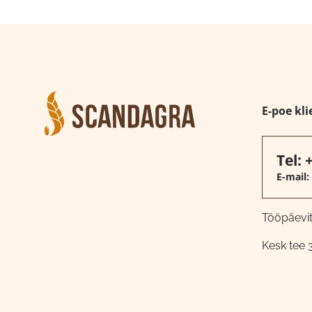
E-poe kli
Tel:
E-mail:
Tööpäeviti
Kesk tee 3