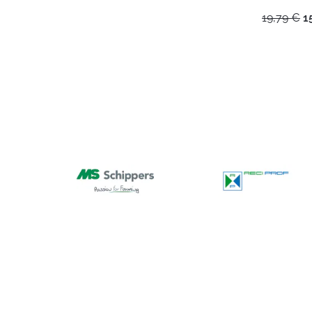
A
19,79
€
1
h
ol
1