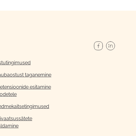
stutingimused
aubaostust taganemine
etensioonide esitamine
odetele
ndmekaitsetingimused
ivaatsussätete
aldamine