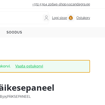
+372 5304 2064
e-shop@scandagra.ee
Logi sisse
Ostukorv
SOODUS
ukorvi.
Vaata ostukorvi
äikesepaneel
B375PÄIKSEPANEEL