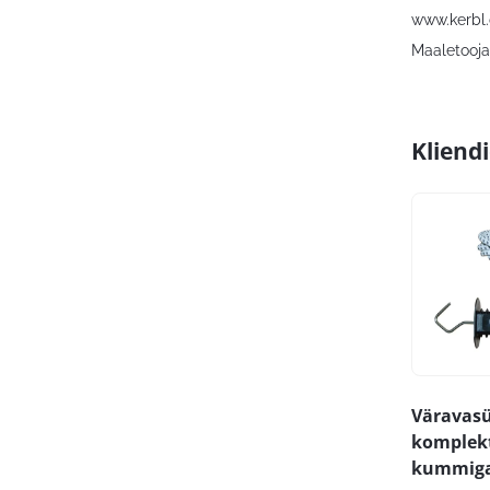
www.kerbl
Maaletooja:
Kliend
Väravas
komplekt
kummiga