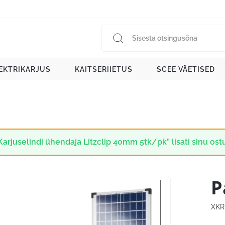
EKTRIKARJUS
KAITSERIIETUS
SCEE VÄETISED
Karjuselindi ühendaja Litzclip 40mm 5tk/pk” lisati sinu ost
P
XKR