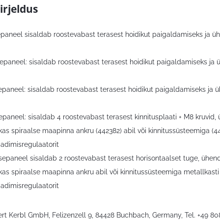
irjeldus
paneel sisaldab roostevabast terasest hoidikut paigaldamiseks ja üh
epaneel: sisaldab roostevabast terasest hoidikut paigaldamiseks ja 
paneel: sisaldab roostevabast terasest hoidikut paigaldamiseks ja ü
paneel: sisaldab 4 roostevabast terasest kinnitusplaati + M8 kruvid,
kas spiraalse maapinna ankru (442382) abil või kinnitussüsteemiga (44
aadimisregulaatorit
epaneel sisaldab 2 roostevabast terasest horisontaalset tuge, ühen
kas spiraalse maapinna ankru abil või kinnitussüsteemiga metallkasti
aadimisregulaatorit
bert Kerbl GmbH, Felizenzell 9, 84428 Buchbach, Germany, Tel. +49 8