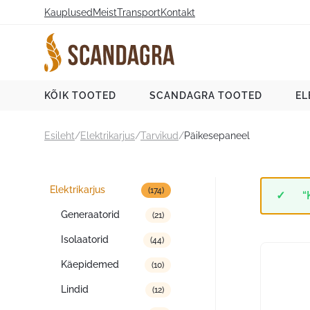
Liigu
Kauplused
Meist
Transport
Kontakt
sisu
juurde
Scandagra e-pood
KÕIK TOOTED
SCANDAGRA TOOTED
EL
Esileht
/
Elektrikarjus
/
Tarvikud
/
Päikesepaneel
Tootekategooriad
Elektrikarjus
(174)
“
Generaatorid
(21)
Isolaatorid
(44)
Käepidemed
(10)
Lindid
(12)