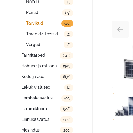
Nöörid
(9)
Postid
(19)
Tarvikud
(46)
Traadid/ trossid
(7)
Võrgud
(8)
Farmitarbed
(345)
Hobune ja ratsanik
(501)
Kodu ja aed
(874)
Lakukivialused
(1)
Lambakasvatus
(90)
Lemmikloom
(518)
Linnukasvatus
(310)
Mesindus
(200)