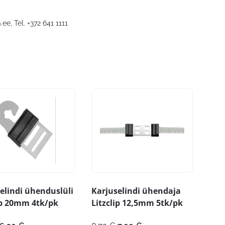
.ee
, Tel. +372 641 1111
elindi ühenduslüli
Karjuselindi ühendaja
ip 20mm 4tk/pk
Litzclip 12,5mm 5tk/pk