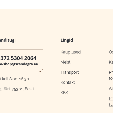
enditugi
Lingid
Kauplused
O
+372 5304 2064
Meist
K
e-shop@scandagra.ee
Transport
Pr
to
 kell 8:00-16:30
Kontakt
A
, Jüri, 75301, Eesti
KKK
Pr
h