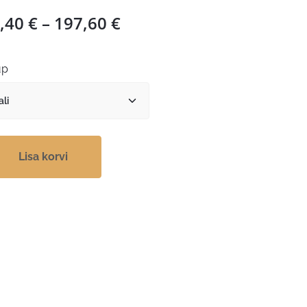
Hinnavahemik:
,40
€
–
197,60
€
66,40 €
kuni
üp
197,60 €
Lisa korvi