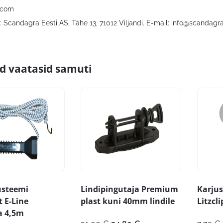
.com
 Scandagra Eesti AS, Tähe 13, 71012 Viljandi. E-mail:
info@scandagra
id vaatasid samuti
üsteemi
Lindipingutaja Premium
Karjus
 E-Line
plast kuni 40mm lindile
Litzcl
 4,5m