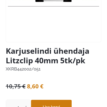
Karjuselindi ühendaja
Litzclip 40mm 5tk/pk
XKRB442002/051
Algne
Praegune
10,75
€
8,60
€
hind
hind
oli:
on: