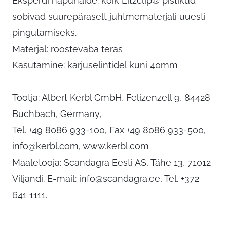
Eksperdi näpunäide: kõik Litzclip® pistikud
sobivad suurepäraselt juhtmematerjali uuesti
pingutamiseks.
Materjal: roostevaba teras
Kasutamine: karjuselintidel kuni 40mm
Tootja: Albert Kerbl GmbH, Felizenzell 9, 84428
Buchbach, Germany,
Tel. +49 8086 933-100, Fax +49 8086 933-500,
info@kerbl.com
, www.kerbl.com
Maaletooja: Scandagra Eesti AS, Tähe 13, 71012
Viljandi. E-mail:
info@scandagra.ee
, Tel. +372
641 1111.