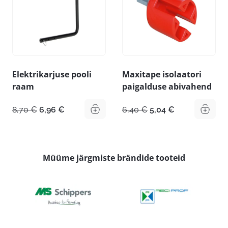
Elektrikarjuse pooli
Maxitape isolaatori
raam
paigalduse abivahend
Algne
Praegune
Algne
Praegune
8,70
€
6,96
€
6,40
€
5,04
€
hind
hind
hind
hind
oli:
on:
oli:
on:
8,70 €.
6,96 €.
6,40 €.
5,04 €.
Müüme järgmiste brändide tooteid