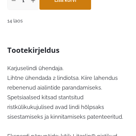
10,75 €.
Lisa korvi
8,60 €.
14 laos
Tootekirjeldus
Karjuselindi ühendaja.
Lihtne ühendada 2 lindiotsa. Kiire lahendus
rebenenud aialintide parandamiseks.
Spetsiaalsed kitsad stantsitud
ristkülikukujulised avad lindi hõlpsaks
sisestamiseks ja kinnitamiseks patenteeritud.