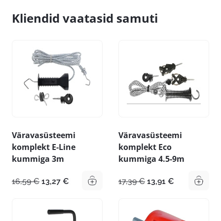
Kliendid vaatasid samuti
Väravasüsteemi
Väravasüsteemi
komplekt E-Line
komplekt Eco
kummiga 3m
kummiga 4.5-9m
Algne
Praegune
Algne
Praegune
16,59
€
13,27
€
17,39
€
13,91
€
hind
hind
hind
hind
oli:
on:
oli:
on:
16,59 €.
13,27 €.
17,39 €.
13,91 €.