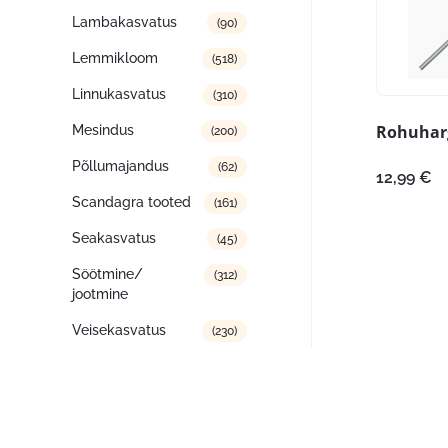
Lambakasvatus
(90)
Lemmikloom
(518)
Linnukasvatus
(310)
Rohuharg
Mesindus
(200)
Põllumajandus
(62)
12,99
€
Scandagra tooted
(161)
Seakasvatus
(45)
Söötmine/
(312)
jootmine
Veisekasvatus
(230)