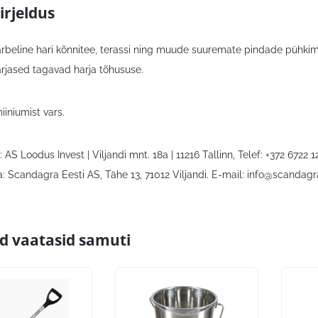
irjeldus
rbeline hari kõnnitee, terassi ning muude suuremate pindade pühki
rjased tagavad harja tõhususe.
iniumist vars.
 AS Loodus Invest | Viljandi mnt. 18a | 11216 Tallinn, Telef: +372 6722 12
: Scandagra Eesti AS, Tähe 13, 71012 Viljandi. E-mail:
info@scandagr
id vaatasid samuti