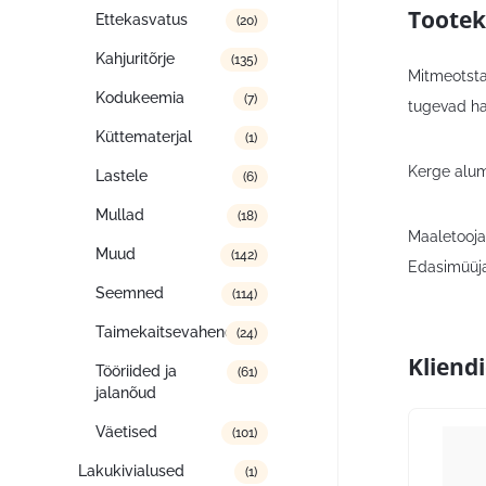
Tootek
Ettekasvatus
(20)
Kahjuritõrje
(135)
Mitmeotsta
Kodukeemia
(7)
tugevad ha
Küttematerjal
(1)
Kerge alumi
Lastele
(6)
Mullad
(18)
Maaletooja:
Muud
(142)
Edasimüüja
Seemned
(114)
Taimekaitsevahendid
(24)
Kliend
Tööriided ja
(61)
jalanõud
Väetised
(101)
Lakukivialused
(1)