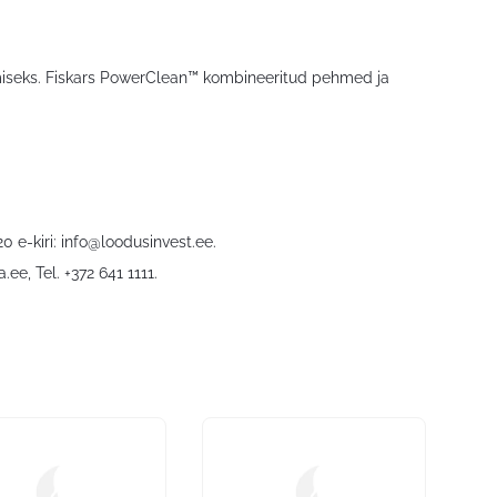
miseks. Fiskars PowerClean™ kombineeritud pehmed ja
0 e-kiri:
info@loodusinvest.ee
.
a.ee
, Tel. +372 641 1111.