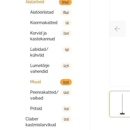
Aiatarbed
(214)
Aiatööriistad
(84)
Koormakatted
(1)
Korvid ja
(10)
kastekannud
Labidad/
(9)
kühvlid
Lumetõrje
(27)
vahendid
Muud
(59)
Peenrakatted/
(22)
vaibad
Pritsid
(11)
Claber
(21)
kastmistarvikud