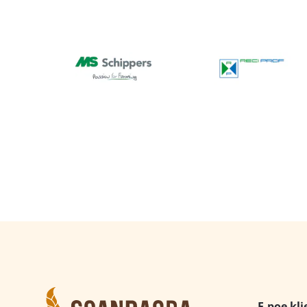
E-poe kli