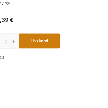
S131037
,39
€
Lisa korvi
aos