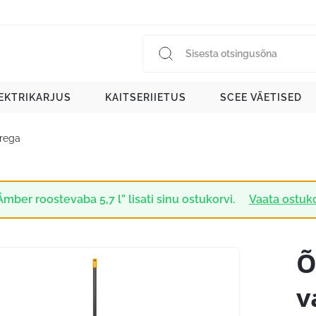
EKTRIKARJUS
KAITSERIIETUS
SCEE VÄETISED
rrega
Ämber roostevaba 5,7 l” lisati sinu ostukorvi.
Vaata ostuk
Õ
v