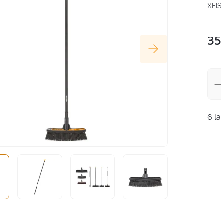
XFI
35
6 l