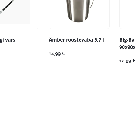
i vars
Ämber roostevaba 5,7 l
Big-Ba
90x90x
14,99
€
12,99