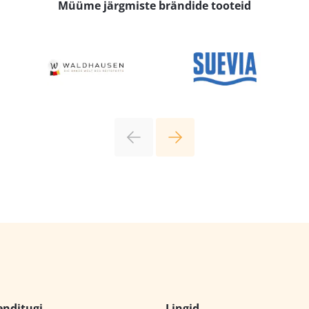
Müüme järgmiste brändide tooteid
enditugi
Lingid