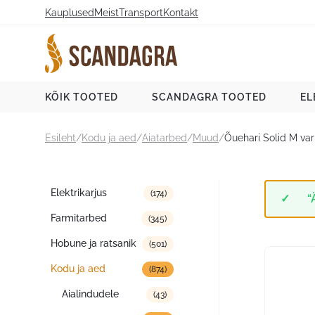
Liigu
Kauplused
Meist
Transport
Kontakt
sisu
juurde
Scandagra e-pood
KÕIK TOOTED
SCANDAGRA TOOTED
EL
Esileht
/
Kodu ja aed
/
Aiatarbed
/
Muud
/
Õuehari Solid M va
Tootekategooriad
Elektrikarjus
(174)
“
Farmitarbed
(345)
Hobune ja ratsanik
(501)
Kodu ja aed
(874)
Aialindudele
(43)