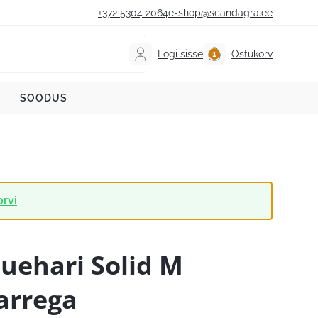
+372 5304 2064
e-shop@scandagra.ee
Logi sisse
Ostukorv
SOODUS
orvi
uehari Solid M
arrega