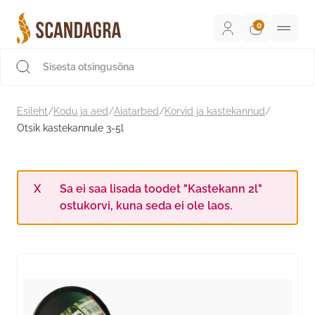
Liigu
sisu
juurde
Scandagra e-pood
Esileht
/
Kodu ja aed
/
Aiatarbed
/
Korvid ja kastekannud
/
Otsik kastekannule 3-5l
Sa ei saa lisada toodet "Kastekann 2l"
ostukorvi, kuna seda ei ole laos.