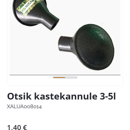
Otsik kastekannule 3-5l
XALUA008014
1,40
€