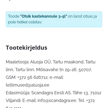
Toode
"Otsik kastekannule 3-5l"
on laost otsas ja
pole hetkel ostetav.
Tootekirjeldus
Maaletooja: Aluoja OÜ, Tartu maakond, Tartu
linn, Tartu linn, Mõisavahe tn 29-26, 50707,
GSM: +372 56 626712, e-mail:
tellimused@aluoja.ee
Edasimüüja: Scandagra Eesti AS, Tähe 13, 71012
Viljandi. E-mail:
info@scandagra.ee
, Tel. +372