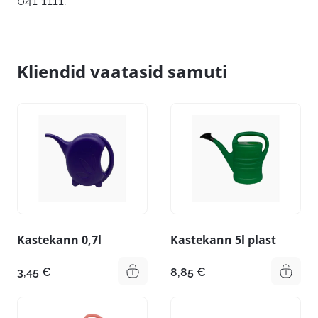
641 1111.
Kliendid vaatasid samuti
Kastekann 0,7l
Kastekann 5l plast
3,45
€
8,85
€