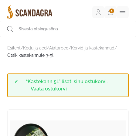
Liigu
sisu
juurde
Scandagra e-pood
Esileht
/
Kodu ja aed
/
Aiatarbed
/
Korvid ja kastekannud
/
Otsik kastekannule 3-5l
“Kastekann 5L” lisati sinu ostukorvi.
Vaata ostukorvi