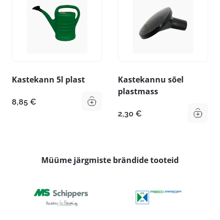
Kastekann 5l plast
Kastekannu sõel
plastmass
8,85
€
2,30
€
Müüme järgmiste brändide tooteid