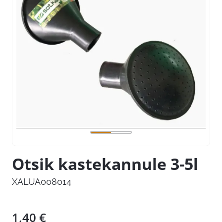
Otsik kastekannule 3-5l
XALUA008014
1,40
€