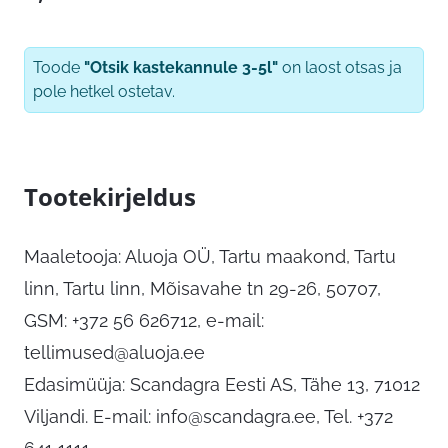
Toode
"Otsik kastekannule 3-5l"
on laost otsas ja
pole hetkel ostetav.
Tootekirjeldus
Maaletooja: Aluoja OÜ, Tartu maakond, Tartu
linn, Tartu linn, Mõisavahe tn 29-26, 50707,
GSM: +372 56 626712, e-mail:
tellimused@aluoja.ee
Edasimüüja: Scandagra Eesti AS, Tähe 13, 71012
Viljandi. E-mail:
info@scandagra.ee
, Tel. +372