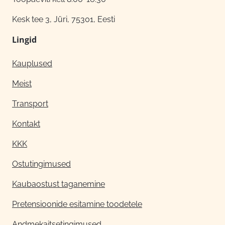
Kesk tee 3, Jüri, 75301, Eesti
Lingid
Kauplused
Meist
Transport
Kontakt
KKK
Ostutingimused
Kaubaostust taganemine
Pretensioonide esitamine toodetele
Andmekaitsetingimused