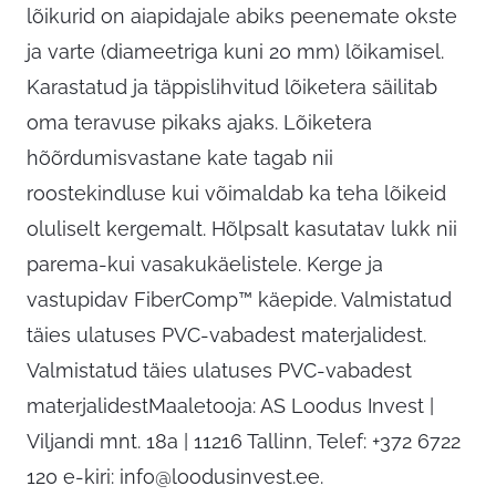
lõikurid on aiapidajale abiks peenemate okste
ja varte (diameetriga kuni 20 mm) lõikamisel.
Karastatud ja täppislihvitud lõiketera säilitab
oma teravuse pikaks ajaks. Lõiketera
hõõrdumisvastane kate tagab nii
roostekindluse kui võimaldab ka teha lõikeid
oluliselt kergemalt. Hõlpsalt kasutatav lukk nii
parema-kui vasakukäelistele. Kerge ja
vastupidav FiberComp™ käepide. Valmistatud
täies ulatuses PVC-vabadest materjalidest.
Valmistatud täies ulatuses PVC-vabadest
materjalidestMaaletooja: AS Loodus Invest |
Viljandi mnt. 18a | 11216 Tallinn, Telef: +372 6722
120 e-kiri:
info@loodusinvest.ee
.