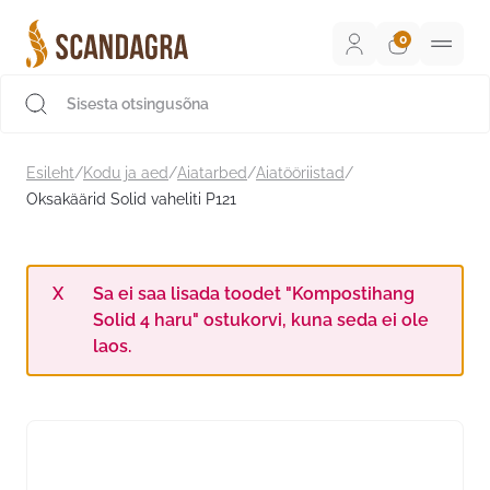
Liigu
sisu
juurde
Scandagra e-pood
Esileht
/
Kodu ja aed
/
Aiatarbed
/
Aiatööriistad
/
Oksakäärid Solid vaheliti P121
Sa ei saa lisada toodet "Kompostihang
Solid 4 haru" ostukorvi, kuna seda ei ole
laos.