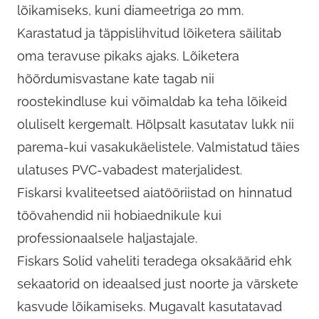
lõikamiseks, kuni diameetriga 20 mm.
Karastatud ja täppislihvitud lõiketera säilitab
oma teravuse pikaks ajaks. Lõiketera
hõõrdumisvastane kate tagab nii
roostekindluse kui võimaldab ka teha lõikeid
oluliselt kergemalt. Hõlpsalt kasutatav lukk nii
parema-kui vasakukäelistele. Valmistatud täies
ulatuses PVC-vabadest materjalidest.
Fiskarsi kvaliteetsed aiatööriistad on hinnatud
töövahendid nii hobiaednikule kui
professionaalsele haljastajale.
Fiskars Solid vaheliti teradega oksakäärid ehk
sekaatorid on ideaalsed just noorte ja värskete
kasvude lõikamiseks. Mugavalt kasutatavad