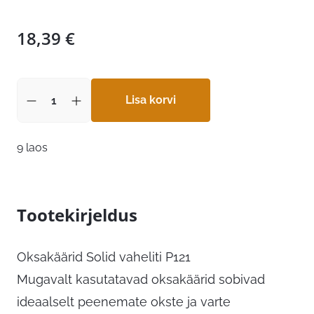
18,39
€
Lisa korvi
9 laos
Tootekirjeldus
Oksakäärid Solid vaheliti P121
Mugavalt kasutatavad oksakäärid sobivad
ideaalselt peenemate okste ja varte