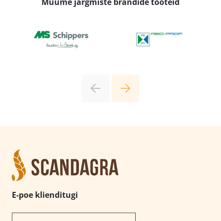
Müüme järgmiste brändide tooteid
E-poe klienditugi