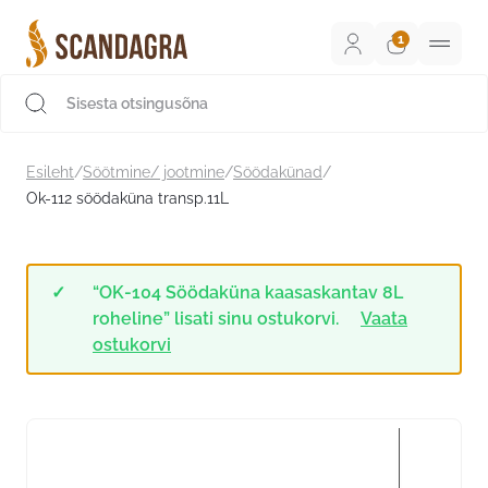
Liigu
sisu
juurde
Scandagra e-pood
Esileht
/
Söötmine/ jootmine
/
Söödakünad
/
Ok-112 söödaküna transp.11L
“OK-104 Söödaküna kaasaskantav 8L
roheline” lisati sinu ostukorvi.
Vaata
ostukorvi