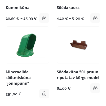
Kummiküna
Söödakauss
Hinnavahemik:
Hinnavahem
20,59
€
–
25,99
€
4,10
€
–
8,00
€
20,59 €
4,10 €
kuni
kuni
25,99 €
8,00 €
Mineraalide
Söödaküna 50L pruun
söötmisküna
riputatav kõrge mudel
“jonnipunn”
81,00
€
391,00
€