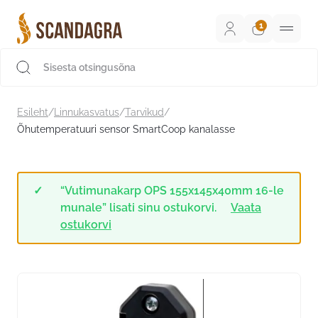
Liigu
sisu
juurde
Scandagra e-pood
Esileht
/
Linnukasvatus
/
Tarvikud
/
Õhutemperatuuri sensor SmartCoop kanalasse
“Vutimunakarp OPS 155x145x40mm 16-le
munale” lisati sinu ostukorvi.
Vaata
ostukorvi