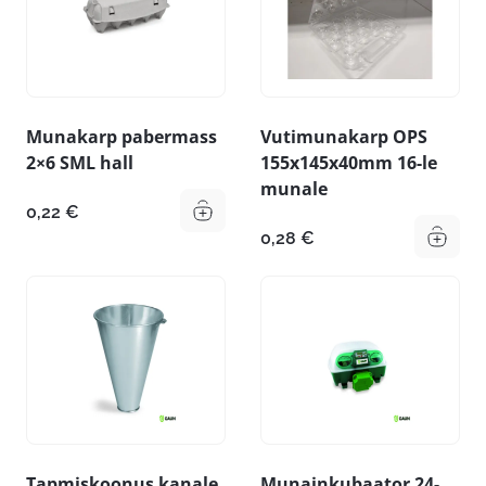
Munakarp pabermass
Vutimunakarp OPS
2×6 SML hall
155x145x40mm 16-le
munale
0,22
€
0,28
€
Tapmiskoonus kanale
Munainkubaator 24-