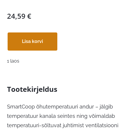
24,59
€
Lisa korvi
1 laos
Tootekirjeldus
SmartCoop õhutemperatuuri andur – jälgib
temperatuur kanala seintes ning võimaldab
temperatuuri-sõltuvat juhtimist ventilatsiooni