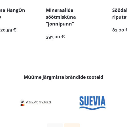
na HangOn
Mineraalide
Sööda
v
söötmisküna
riputa
“jonnipunn”
Hinnavahemik:
20,99
€
81,00
14,39 €
391,00
€
kuni
20,99 €
Müüme järgmiste brändide tooteid