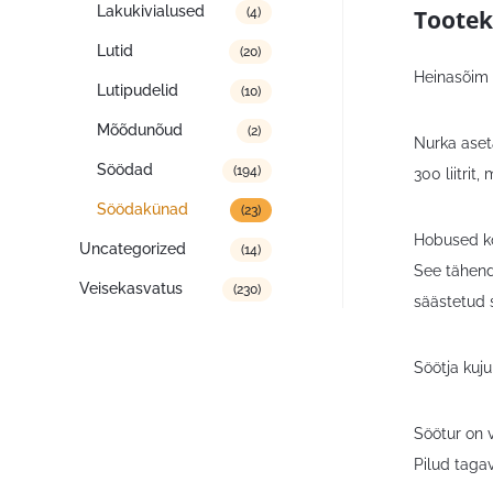
Lakukivialused
Tootek
(4)
Lutid
(20)
Heinasõim 
Lutipudelid
(10)
Mõõdunõud
(2)
Nurka aset
Söödad
(194)
300 liitrit
Söödakünad
(23)
Hobused ko
Uncategorized
(14)
See tähend
Veisekasvatus
(230)
säästetud 
Söötja kuj
Söötur on 
Pilud taga