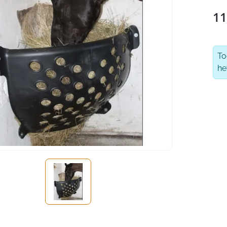
11
T
he