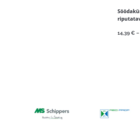
Söödakü
riputata
14,39
€
–