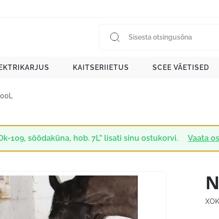
EKTRIKARJUS
KAITSERIIETUS
SCEE VÄETISED
300L
Ok-109, söödaküna, hob. 7L” lisati sinu ostukorvi.
Vaata os
N
XOK