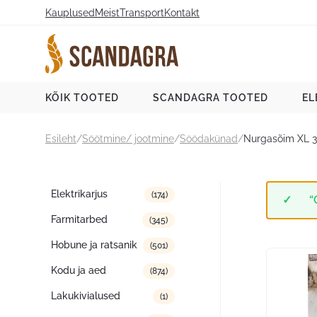
Liigu
Kauplused
Meist
Transport
Kontakt
sisu
juurde
Scandagra e-pood
KÕIK TOOTED
SCANDAGRA TOOTED
EL
Esileht
/
Söötmine/ jootmine
/
Söödakünad
/
Nurgasõim XL 
Tootekategooriad
Elektrikarjus
(174)
“
Farmitarbed
(345)
Hobune ja ratsanik
(501)
Kodu ja aed
(874)
Lakukivialused
(1)