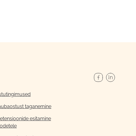
stutingimused
aubaostust taganemine
etensioonide esitamine
odetele