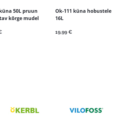
küna 50L pruun
Ok-111 küna hobustele
tav kõrge mudel
16L
€
19,99
€