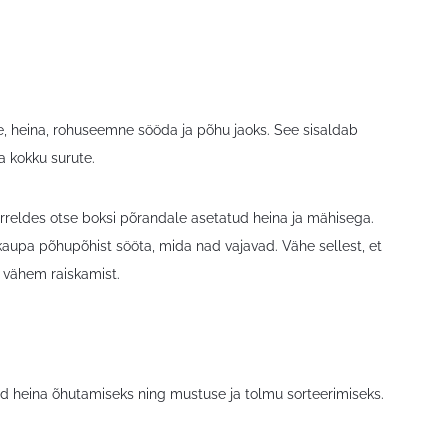
, heina, rohuseemne sööda ja põhu jaoks. See sisaldab
da kokku surute.
õrreldes otse boksi põrandale asetatud heina ja mähisega.
kaupa põhupõhist sööta, mida nad vajavad. Vähe sellest, et
 vähem raiskamist.
ud heina õhutamiseks ning mustuse ja tolmu sorteerimiseks.