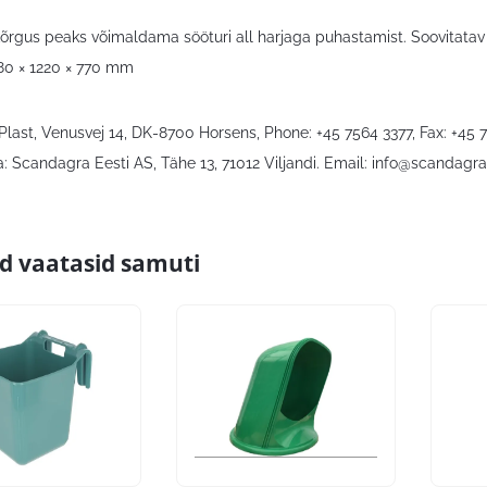
õrgus peaks võimaldama sööturi all harjaga puhastamist. Soovitata
80 × 1220 × 770 mm
 Plast, Venusvej 14, DK-8700 Horsens, Phone: +45 7564 3377, Fax: +45 
: Scandagra Eesti AS, Tähe 13, 71012 Viljandi. Email:
info@scandagra
id vaatasid samuti