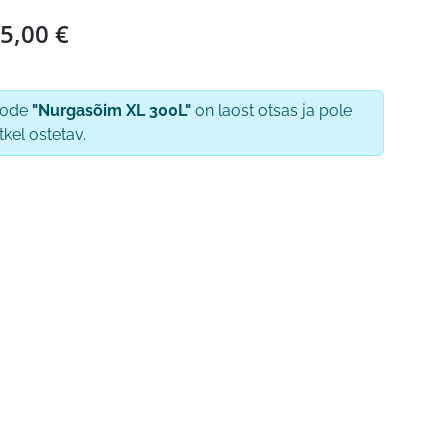
5,00
€
oode
"Nurgasõim XL 300L"
on laost otsas ja pole
tkel ostetav.