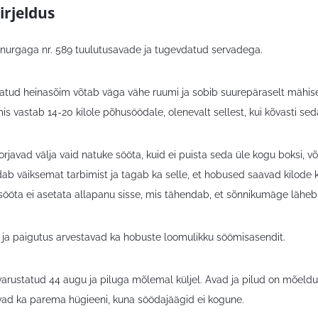
irjeldus
nurgaga nr. 589 tuulutusavade ja tugevdatud servadega.
atud heinasõim võtab väga vähe ruumi ja sobib suurepäraselt mähise
, mis vastab 14-20 kilole põhusöödale, olenevalt sellest, kui kõvasti se
rjavad välja vaid natuke sööta, kuid ei puista seda üle kogu boksi, v
ab väiksemat tarbimist ja tagab ka selle, et hobused saavad kilode 
sööta ei asetata allapanu sisse, mis tähendab, et sõnnikumäge läheb
u ja paigutus arvestavad ka hobuste loomulikku söömisasendit.
varustatud 44 augu ja piluga mõlemal küljel. Avad ja pilud on mõeld
vad ka parema hügieeni, kuna söödajäägid ei kogune.