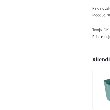
Paigaldusk
Mõõdud: 7
Tootja: OK
Edasimüüja
Kliend