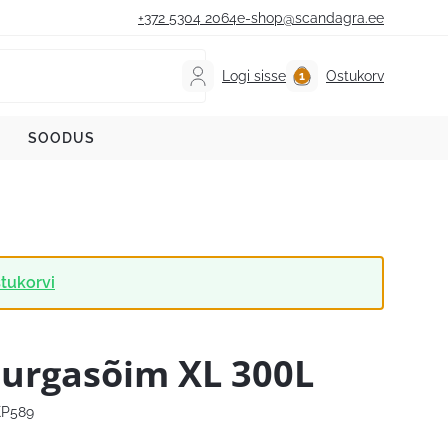
+372 5304 2064
e-shop@scandagra.ee
Logi sisse
Ostukorv
SOODUS
tukorvi
urgasõim XL 300L
P589