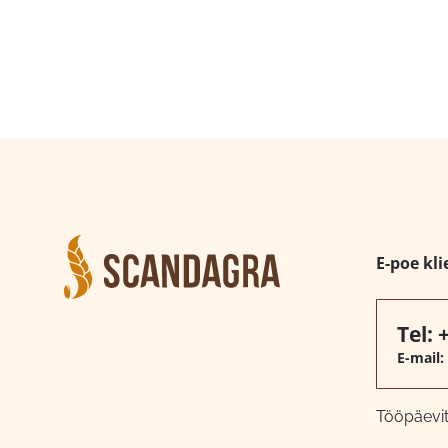
E-poe kli
Tel:
E-mail:
Tööpäeviti