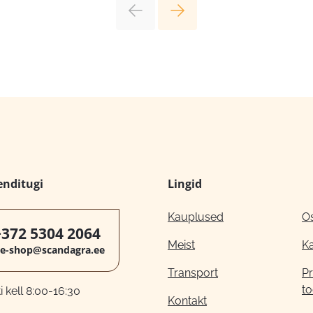
enditugi
Lingid
Kauplused
O
+372 5304 2064
Meist
K
e-shop@scandagra.ee
Transport
Pr
to
 kell 8:00-16:30
Kontakt