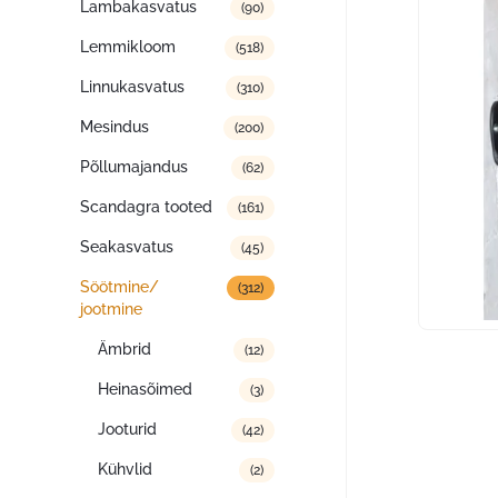
Lambakasvatus
(90)
Lemmikloom
(518)
Linnukasvatus
(310)
Mesindus
(200)
Põllumajandus
(62)
Scandagra tooted
(161)
Seakasvatus
(45)
Söötmine/
(312)
jootmine
Ämbrid
(12)
Heinasõimed
(3)
Jooturid
(42)
Kühvlid
(2)