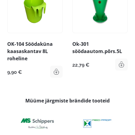
OK-104 Söödaküna
Ok-301
kaasaskantav 8L
söödaautom.põrs.5L
roheline
22,79
€
9,90
€
Müüme järgmiste brändide tooteid