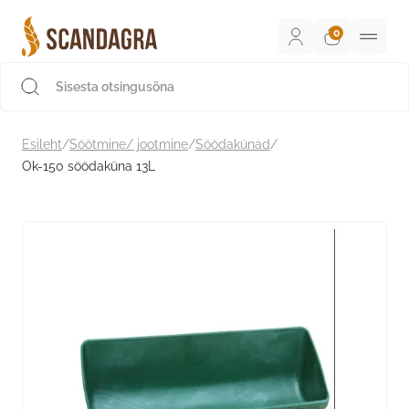
Liigu
sisu
juurde
Scandagra e-pood
Esileht
/
Söötmine/ jootmine
/
Söödakünad
/
Ok-150 söödaküna 13L