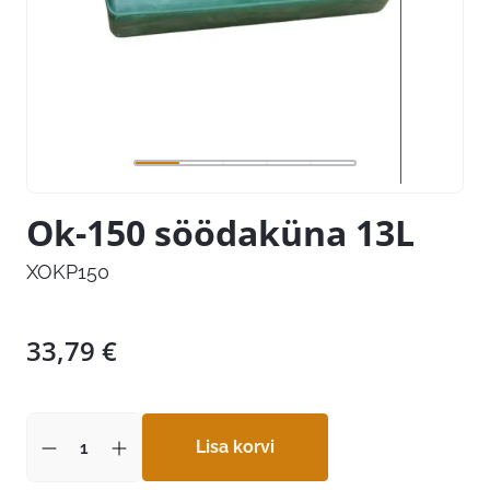
Ok-150 söödaküna 13L
XOKP150
33,79
€
Lisa korvi