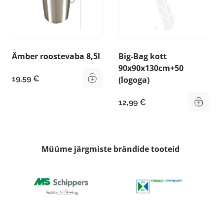
Ämber roostevaba 8,5l
Big-Bag kott
90x90x130cm+50
19,59
€
(logoga)
12,99
€
Müüme järgmiste brändide tooteid