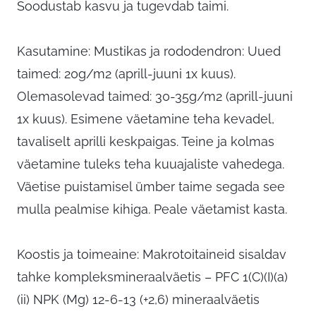
Soodustab kasvu ja tugevdab taimi.
Kasutamine: Mustikas ja rododendron: Uued
taimed: 20g/m2 (aprill-juuni 1x kuus).
Olemasolevad taimed: 30-35g/m2 (aprill-juuni
1x kuus). Esimene väetamine teha kevadel,
tavaliselt aprilli keskpaigas. Teine ja kolmas
väetamine tuleks teha kuuajaliste vahedega.
Väetise puistamisel ümber taime segada see
mulla pealmise kihiga. Peale väetamist kasta.
Koostis ja toimeaine: Makrotoitaineid sisaldav
tahke kompleksmineraalväetis – PFC 1(C)(I)(a)
(ii) NPK (Mg) 12-6-13 (+2,6) mineraalväetis