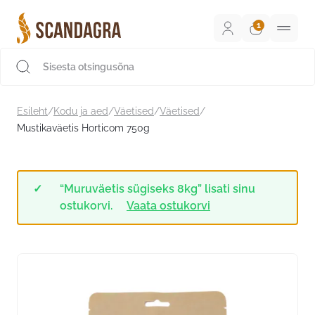
Liigu
sisu
juurde
Scandagra e-pood
Esileht
/
Kodu ja aed
/
Väetised
/
Väetised
/
Mustikaväetis Horticom 750g
“Muruväetis sügiseks 8kg” lisati sinu
ostukorvi.
Vaata ostukorvi