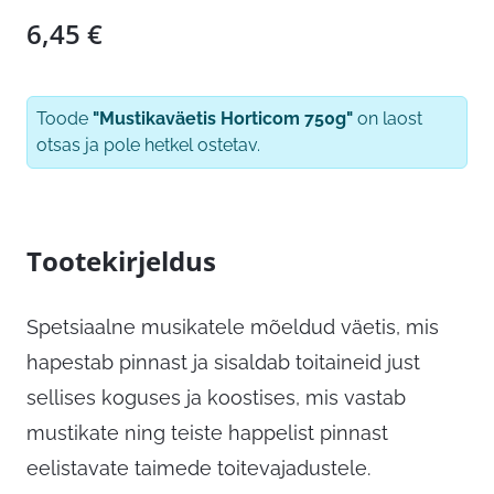
6,45
€
Toode
"Mustikaväetis Horticom 750g"
on laost
otsas ja pole hetkel ostetav.
Tootekirjeldus
Spetsiaalne musikatele mõeldud väetis, mis
hapestab pinnast ja sisaldab toitaineid just
sellises koguses ja koostises, mis vastab
mustikate ning teiste happelist pinnast
eelistavate taimede toitevajadustele.