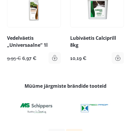
Vedelväetis
Lubiväetis Calciprill
„Universaalne“ 1l
8kg
Algne
Praegune
9,95
€
6,97
€
10,19
€
hind
hind
oli:
on:
9,95 €.
6,97 €.
Müüme järgmiste brändide tooteid