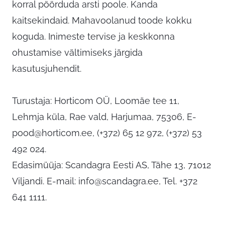
korral pöörduda arsti poole. Kanda
kaitsekindaid. Mahavoolanud toode kokku
koguda. Inimeste tervise ja keskkonna
ohustamise vältimiseks järgida
kasutusjuhendit.
Turustaja: Horticom OÜ, Loomäe tee 11,
Lehmja küla, Rae vald, Harjumaa, 75306,
E-
pood@horticom.ee
, (+372) 65 12 972, (+372) 53
492 024.
Edasimüüja: Scandagra Eesti AS, Tähe 13, 71012
Viljandi. E-mail:
info@scandagra.ee
, Tel. +372
641 1111.