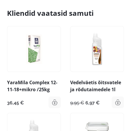
Kliendid vaatasid samuti
YaraMila Complex 12-
Vedelväetis õitsvatele
11-18+mikro /25kg
ja rõdutaimedele 1l
Algne
Praegune
36,45
€
9,95
€
6,97
€
hind
hind
oli:
on:
9,95 €.
6,97 €.