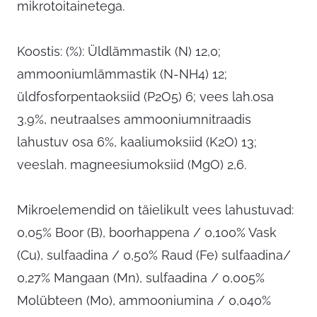
mikrotoitainetega.
Koostis: (%): Üldlämmastik (N) 12,0;
ammooniumlämmastik (N-NH4) 12;
üldfosforpentaoksiid (P2O5) 6; vees lah.osa
3,9%, neutraalses ammooniumnitraadis
lahustuv osa 6%, kaaliumoksiid (K2O) 13;
veeslah. magneesiumoksiid (MgO) 2,6.
Mikroelemendid on täielikult vees lahustuvad:
0,05% Boor (B), boorhappena / 0,100% Vask
(Cu), sulfaadina / 0,50% Raud (Fe) sulfaadina/
0,27% Mangaan (Mn), sulfaadina / 0,005%
Molübteen (Mo), ammooniumina / 0,040%