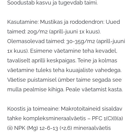
Soodustab kasvu ja tugevdab taimi.
Kasutamine: Mustikas ja rododendron: Uued
taimed: 20g/m2 (aprill-juuni 1x kuus).
Olemasolevad taimed: 30-35g/m2 (aprill-juuni
1x kuus). Esimene väetamine teha kevadel,
tavaliselt aprilli keskpaigas. Teine ja kolmas
väetamine tuleks teha kuuajaliste vahedega.
Väetise puistamisel ümber taime segada see
mulla pealmise kihiga. Peale väetamist kasta.
Koostis ja toimeaine: Makrotoitaineid sisaldav
tahke kompleksmineraalväetis – PFC 1(C)(I)(a)
(ii) NPK (Mg) 12-6-13 (+2,6) mineraalväetis