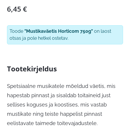
6,45
€
Toode
"Mustikaväetis Horticom 750g"
on laost
otsas ja pole hetkel ostetav.
Tootekirjeldus
Spetsiaalne musikatele mõeldud väetis, mis
hapestab pinnast ja sisaldab toitaineid just
sellises koguses ja koostises, mis vastab
mustikate ning teiste happelist pinnast
eelistavate taimede toitevajadustele.