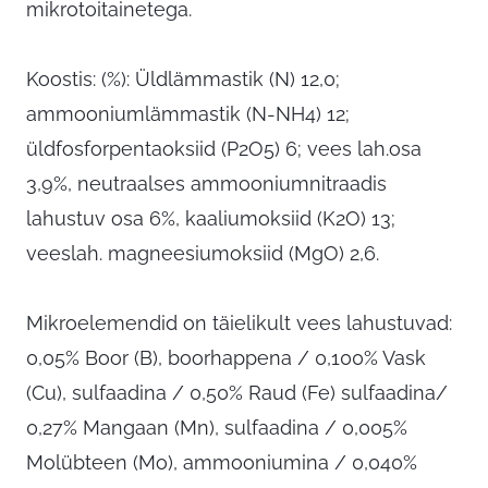
mikrotoitainetega.
Koostis: (%): Üldlämmastik (N) 12,0;
ammooniumlämmastik (N-NH4) 12;
üldfosforpentaoksiid (P2O5) 6; vees lah.osa
3,9%, neutraalses ammooniumnitraadis
lahustuv osa 6%, kaaliumoksiid (K2O) 13;
veeslah. magneesiumoksiid (MgO) 2,6.
Mikroelemendid on täielikult vees lahustuvad:
0,05% Boor (B), boorhappena / 0,100% Vask
(Cu), sulfaadina / 0,50% Raud (Fe) sulfaadina/
0,27% Mangaan (Mn), sulfaadina / 0,005%
Molübteen (Mo), ammooniumina / 0,040%