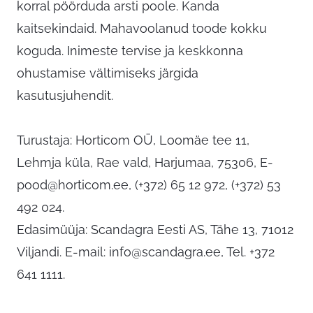
korral pöörduda arsti poole. Kanda
kaitsekindaid. Mahavoolanud toode kokku
koguda. Inimeste tervise ja keskkonna
ohustamise vältimiseks järgida
kasutusjuhendit.
Turustaja: Horticom OÜ, Loomäe tee 11,
Lehmja küla, Rae vald, Harjumaa, 75306,
E-
pood@horticom.ee
, (+372) 65 12 972, (+372) 53
492 024.
Edasimüüja: Scandagra Eesti AS, Tähe 13, 71012
Viljandi. E-mail:
info@scandagra.ee
, Tel. +372
641 1111.