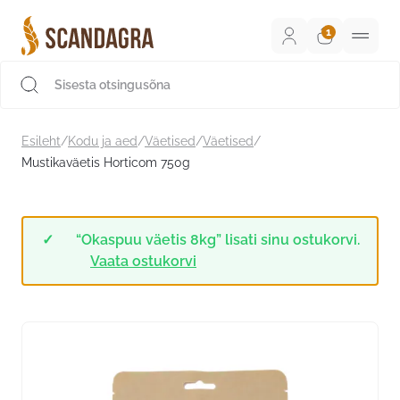
Liigu
sisu
juurde
Scandagra e-pood
Esileht
/
Kodu ja aed
/
Väetised
/
Väetised
/
Mustikaväetis Horticom 750g
“Okaspuu väetis 8kg” lisati sinu ostukorvi.
Vaata ostukorvi