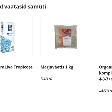
id vaatasid samuti
araLiva Tropicote
Marjaväetis 1 kg
Orgaan
komple
5,19
€
4-3-7+
14,89