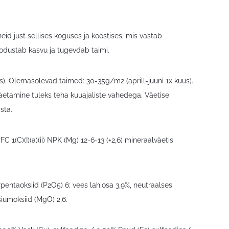
id just sellises koguses ja koostises, mis vastab
oodustab kasvu ja tugevdab taimi.
). Olemasolevad taimed: 30-35g/m2 (aprill-juuni 1x kuus).
väetamine tuleks teha kuuajaliste vahedega. Väetise
sta.
 1(C)(I)(a)(ii) NPK (Mg) 12-6-13 (+2,6) mineraalväetis
entaoksiid (P2O5) 6; vees lah.osa 3,9%, neutraalses
iumoksiid (MgO) 2,6.