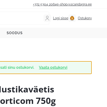
+372 5304 2064
e-shop@scandagra.ee
Logi sisse
Ostukorv
SOODUS
sati sinu ostukorvi.
Vaata ostukorvi
ustikaväetis
orticom 750g