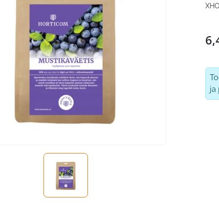
XHO
6,
T
ja