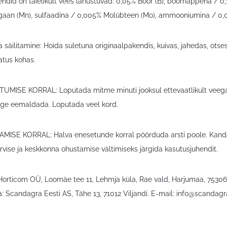
ndid on täielikult vees lahustuvad: 0,05% Boor (B), boorhappena / 0,
aan (Mn), sulfaadina / 0,005% Molübteen (Mo), ammooniumina / 0,040
 säilitamine: Hoida suletuna originaalpakendis, kuivas, jahedas, otses
tus kohas.
UMISE KORRAL: Loputada mitme minuti jooksul ettevaatlikult veega.
rge eemaldada. Loputada veel kord.
ISE KORRAL: Halva enesetunde korral pöörduda arsti poole. Kanda
rvise ja keskkonna ohustamise vältimiseks järgida kasutusjuhendit.
 Horticom OÜ, Loomäe tee 11, Lehmja küla, Rae vald, Harjumaa, 7530
: Scandagra Eesti AS, Tähe 13, 71012 Viljandi. E-mail:
info@scandagr