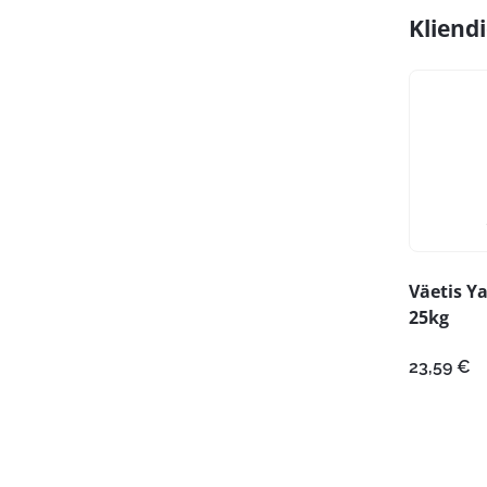
Kliend
Väetis Y
25kg
23,59
€