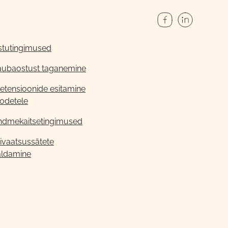
stutingimused
aubaostust taganemine
etensioonide esitamine
odetele
ndmekaitsetingimused
ivaatsussätete
aldamine