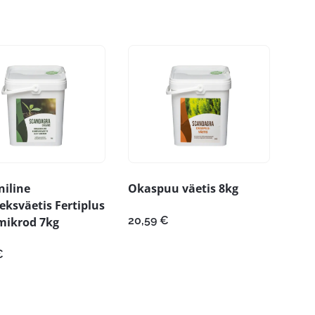
iline
Okaspuu väetis 8kg
ksväetis Fertiplus
20,59
€
mikrod 7kg
€