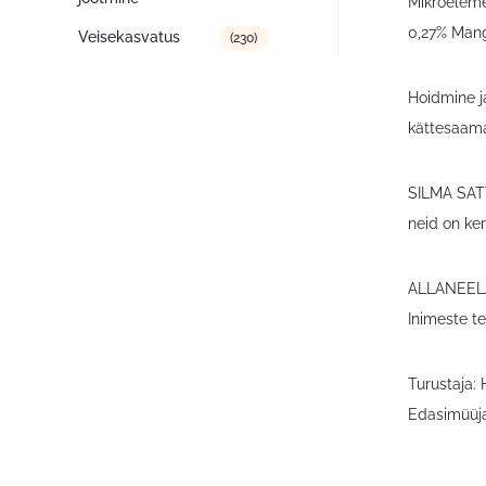
Mikroeleme
0,27% Mang
Veisekasvatus
(230)
Hoidmine ja
kättesaama
SILMA SATT
neid on ke
ALLANEELAM
Inimeste te
Turustaja:
Edasimüüja