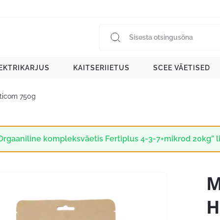
EKTRIKARJUS
KAITSERIIETUS
SCEE VÄETISED
rticom 750g
Orgaaniline kompleksväetis Fertiplus 4-3-7+mikrod 20kg” li
M
H