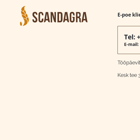
E-poe kli
Tel:
E-mail:
Tööpäeviti
Kesk tee 3