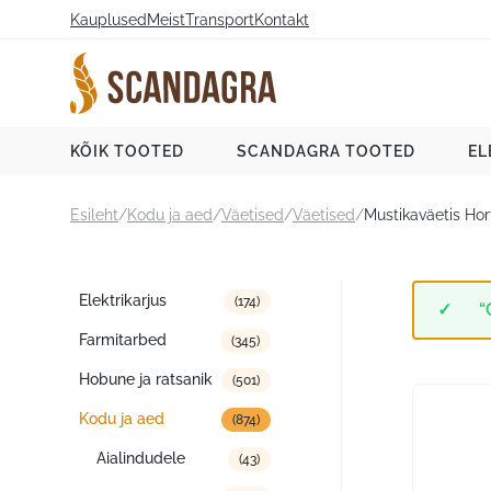
Liigu
Kauplused
Meist
Transport
Kontakt
sisu
juurde
Scandagra e-pood
KÕIK TOOTED
SCANDAGRA TOOTED
EL
Esileht
/
Kodu ja aed
/
Väetised
/
Väetised
/
Mustikaväetis Ho
Tootekategooriad
Elektrikarjus
(174)
“
Farmitarbed
(345)
Hobune ja ratsanik
(501)
Kodu ja aed
(874)
Aialindudele
(43)