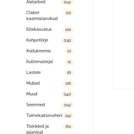
Aiatarbed
(214)
Claber
(21)
kastmistarvikud
Ettekasvatus
(20)
Kahjuritõrje
(135)
Kodukeemia
(7)
Küttematerjal
(1)
Lastele
(6)
Mullad
(18)
Muud
(142)
Seemned
(114)
Taimekaitsevahendid
(24)
Tööriided ja
(61)
jalanõud