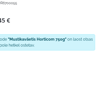
R6700055
45
€
oode
"Mustikaväetis Horticom 750g"
on laost otsas
 pole hetkel ostetav.