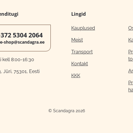
enditugi
Lingid
Kauplused
O
+372 5304 2064
Meist
K
e-shop@scandagra.ee
Transport
Pr
to
 kell 8:00-16:30
Kontakt
A
, Jüri, 75301, Eesti
KKK
Pr
h
© Scandagra 2026