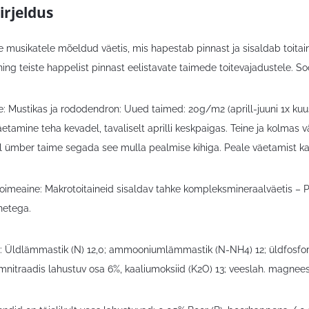
irjeldus
 musikatele mõeldud väetis, mis hapestab pinnast ja sisaldab toitaine
ning teiste happelist pinnast eelistavate taimede toitevajadustele. S
: Mustikas ja rododendron: Uued taimed: 20g/m2 (aprill-juuni 1x kuus
etamine teha kevadel, tavaliselt aprilli keskpaigas. Teine ja kolmas 
l ümber taime segada see mulla pealmise kihiga. Peale väetamist ka
toimeaine: Makrotoitaineid sisaldav tahke kompleksmineraalväetis – PFC
netega.
%): Üldlämmastik (N) 12,0; ammooniumlämmastik (N-NH4) 12; üldfosforp
itraadis lahustuv osa 6%, kaaliumoksiid (K2O) 13; veeslah. magnees