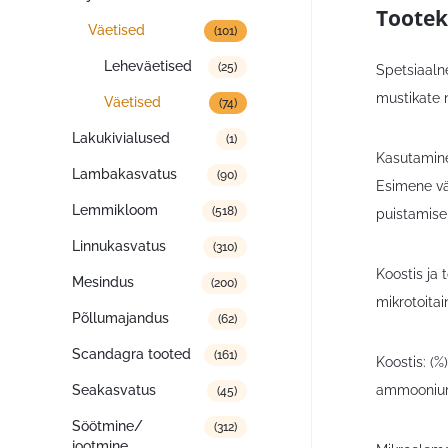
Tootek
Väetised
(101)
Leheväetised
(25)
Spetsiaalne
mustikate 
Väetised
(74)
Lakukivialused
(1)
Kasutamine
Lambakasvatus
(90)
Esimene vä
Lemmikloom
(518)
puistamise
Linnukasvatus
(310)
Koostis ja 
Mesindus
(200)
mikrotoitai
Põllumajandus
(62)
Scandagra tooted
(161)
Koostis: (
ammooniumn
Seakasvatus
(45)
Söötmine/
(312)
jootmine