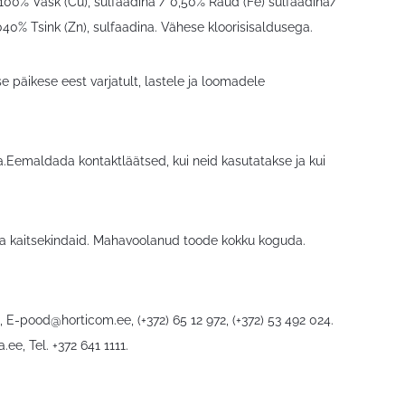
100% Vask (Cu), sulfaadina / 0,50% Raud (Fe) sulfaadina/
% Tsink (Zn), sulfaadina. Vähese kloorisisaldusega.
e päikese eest varjatult, lastele ja loomadele
Eemaldada kontaktläätsed, kui neid kasutatakse ja kui
 kaitsekindaid. Mahavoolanud toode kokku koguda.
6,
E-pood@horticom.ee
, (+372) 65 12 972, (+372) 53 492 024.
a.ee
, Tel. +372 641 1111.