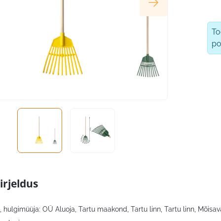
T
po
irjeldus
 hulgimüüja: OÜ Aluoja, Tartu maakond, Tartu linn, Tartu linn, Mõisava