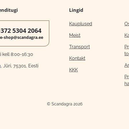
enditugi
Lingid
Kauplused
O
+372 5304 2064
Meist
K
e-shop@scandagra.ee
Transport
Pr
to
 kell 8:00-16:30
Kontakt
A
, Jüri, 75301, Eesti
KKK
Pr
h
© Scandagra 2026