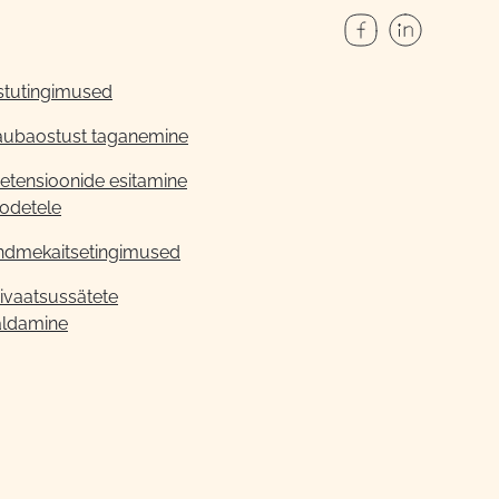
stutingimused
aubaostust taganemine
etensioonide esitamine
odetele
ndmekaitsetingimused
ivaatsussätete
aldamine