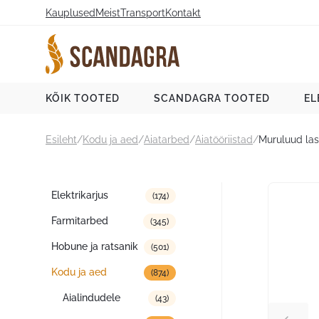
Liigu
Kauplused
Meist
Transport
Kontakt
sisu
juurde
Scandagra e-pood
KÕIK TOOTED
SCANDAGRA TOOTED
EL
Esileht
/
Kodu ja aed
/
Aiatarbed
/
Aiatööriistad
/
Muruluud las
Tootekategooriad
Elektrikarjus
(174)
Farmitarbed
(345)
Hobune ja ratsanik
(501)
Kodu ja aed
(874)
Aialindudele
(43)