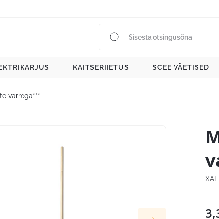
EKTRIKARJUS
KAITSERIIETUS
SCEE VÄETISED
te varrega***
M
v
XAL
3,