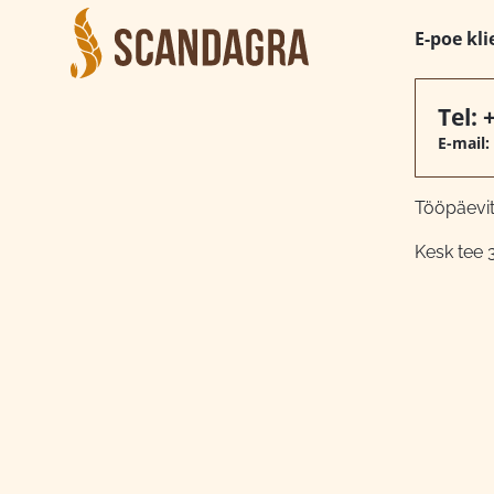
E-poe kli
Tel:
E-mail:
Tööpäeviti
Kesk tee 3