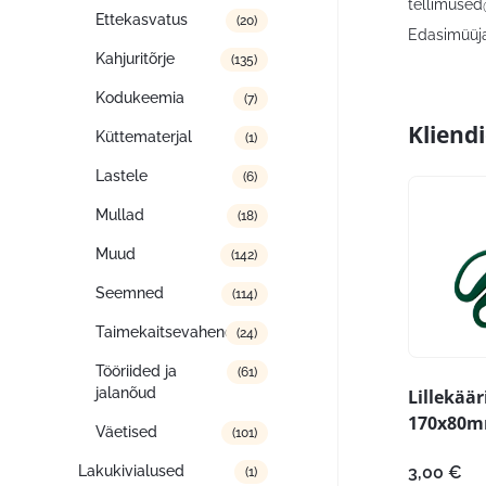
tellimused
Ettekasvatus
(20)
Edasimüüja:
Kahjuritõrje
(135)
Kodukeemia
(7)
Kliend
Küttematerjal
(1)
Lastele
(6)
Mullad
(18)
Muud
(142)
Seemned
(114)
Taimekaitsevahendid
(24)
Tööriided ja
(61)
jalanõud
Lillekää
170x80
Väetised
(101)
Lakukivialused
3,00
€
(1)