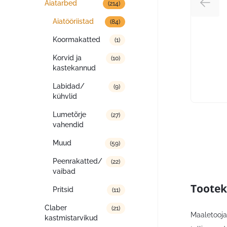
Aiatarbed
(214)
Aiatööriistad
(84)
Koormakatted
(1)
Korvid ja
(10)
kastekannud
Labidad/
(9)
kühvlid
Lumetõrje
(27)
vahendid
Muud
(59)
Peenrakatted/
(22)
vaibad
Tootek
Pritsid
(11)
Claber
(21)
Maaletooja,
kastmistarvikud