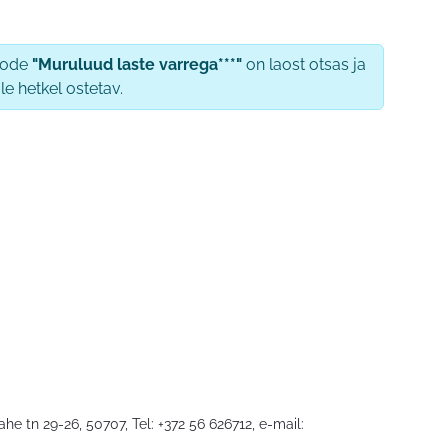
oode
"Muruluud laste varrega***"
on laost otsas ja
le hetkel ostetav.
he tn 29-26, 50707, Tel: +372 56 626712, e-mail: