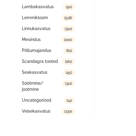
Lambakasvatus
(90)
Lemmikloom
(518)
Linnukasvatus
(310)
Mesindus
(200)
Põllumajandus
(62)
Scandagra tooted
(161)
Seakasvatus
(45)
Söötmine/
(312)
jootmine
Uncategorized
(14)
Veisekasvatus
(230)