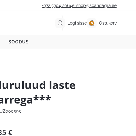
+372 5304 2064
e-shop@scandagra.ee
Logi sisse
Ostukorv
SOODUS
uruluud laste
arrega***
UZ000595
35
€