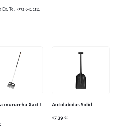
a.Ee
, Tel. +372 641 1111.
ja murureha Xact L
Autolabidas Solid
17,39
€
€