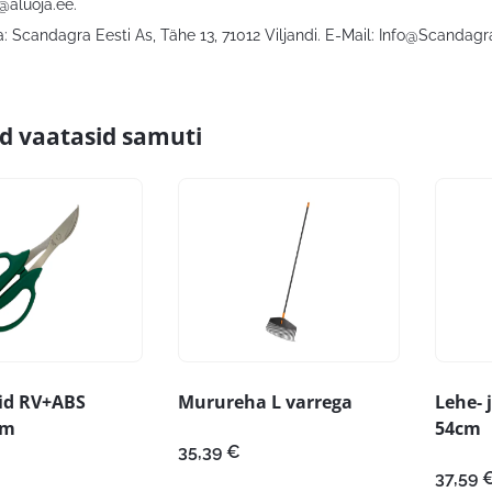
@aluoja.ee
.
 Scandagra Eesti As, Tähe 13, 71012 Viljandi. E-Mail:
Info@Scandagr
id vaatasid samuti
rid RV+ABS
Murureha L varrega
Lehe- 
mm
54cm
35,39
€
37,59