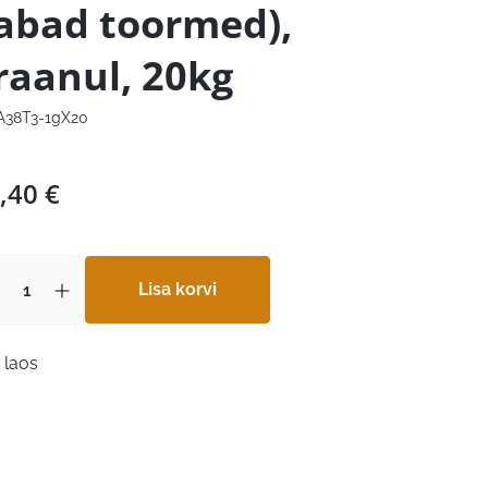
abad toormed),
raanul, 20kg
A38T3-1gX20
,40
€
Lisa korvi
 laos