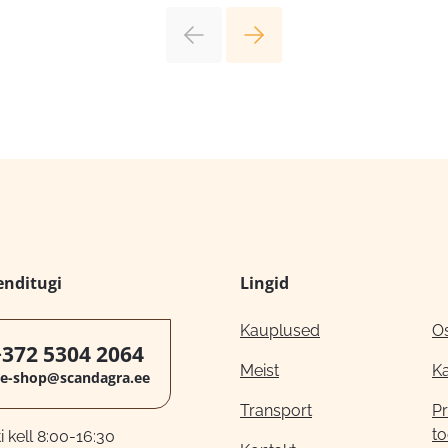
enditugi
Lingid
Kauplused
O
+372 5304 2064
Meist
K
e-shop@scandagra.ee
Transport
Pr
to
 kell 8:00-16:30