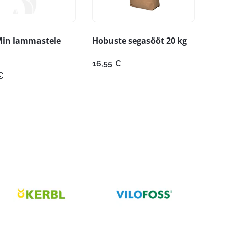
in lammastele
Hobuste segasööt 20 kg
16,55
€
€