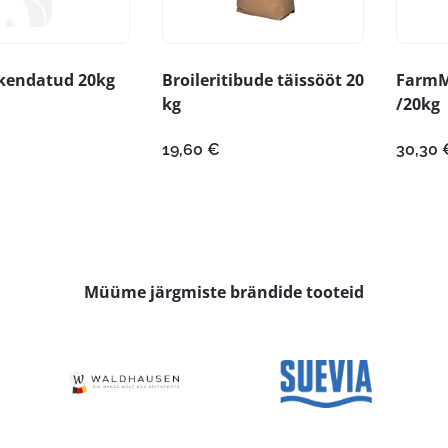
kendatud 20kg
Broileritibude täissööt 20
FarmM
kg
/20kg
19,60
€
30,30
Müüme järgmiste brändide tooteid