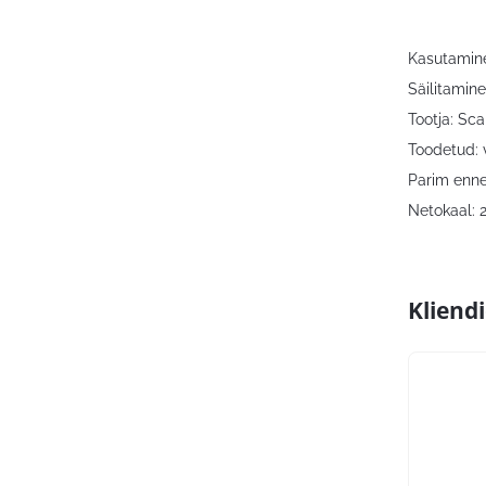
Kasutamine
Säilitamine
Tootja: Sca
Toodetud: 
Parim enne
Netokaal: 
Kliend