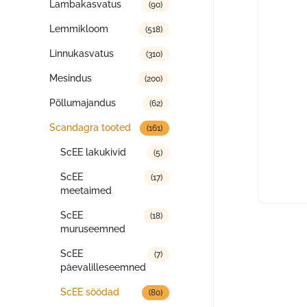
Lambakasvatus
(90)
Lemmikloom
(518)
Linnukasvatus
(310)
Mesindus
(200)
Põllumajandus
(62)
Scandagra tooted
(161)
ScEE lakukivid
(5)
ScEE
(17)
meetaimed
ScEE
(18)
muruseemned
ScEE
(7)
päevalilleseemned
ScEE söödad
(80)