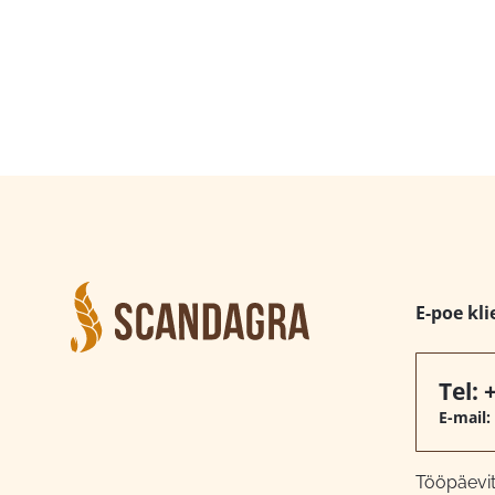
E-poe kli
Tel:
E-mail:
Tööpäeviti