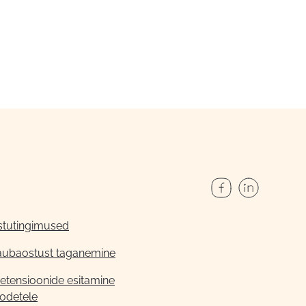
stutingimused
aubaostust taganemine
etensioonide esitamine
odetele