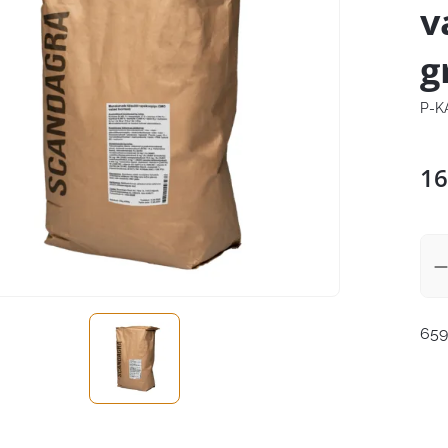
v
g
P-K
16
659