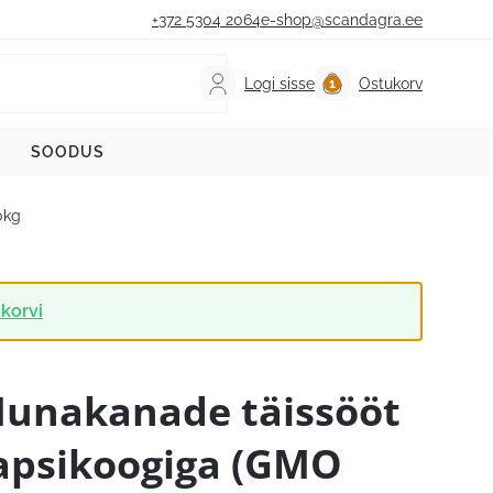
+372 5304 2064
e-shop@scandagra.ee
Logi sisse
Ostukorv
SOODUS
0kg
korvi
unakanade täissööt
apsikoogiga (GMO