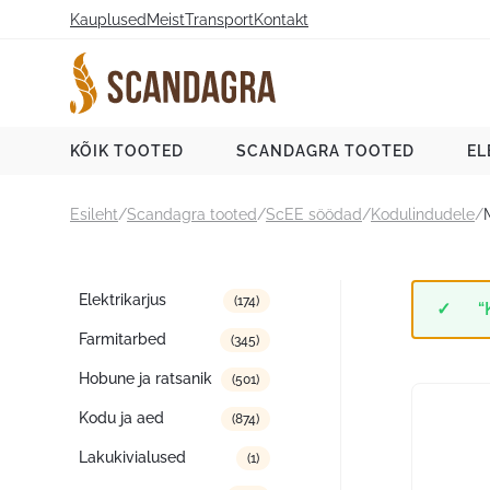
Liigu
Kauplused
Meist
Transport
Kontakt
sisu
juurde
Scandagra e-pood
KÕIK TOOTED
SCANDAGRA TOOTED
EL
Esileht
/
Scandagra tooted
/
ScEE söödad
/
Kodulindudele
/
Tootekategooriad
Elektrikarjus
(174)
“
Farmitarbed
(345)
Hobune ja ratsanik
(501)
Kodu ja aed
(874)
Lakukivialused
(1)