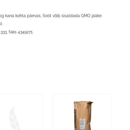
g kana kohta päevas. Sööt võib sisaldada GMO jääke.
t.
4333, faks 4349271.