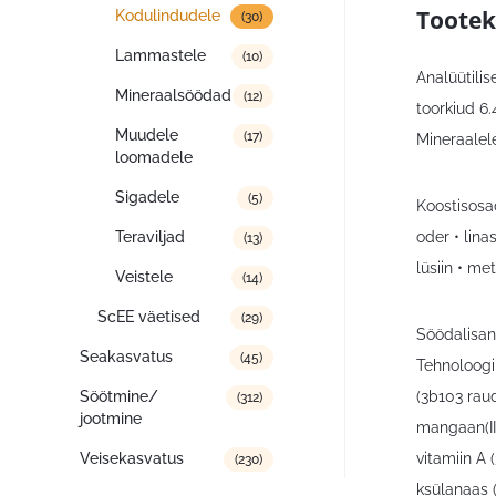
Tootek
Kodulindudele
(30)
Lammastele
(10)
Analüütilis
Mineraalsöödad
(12)
toorkiud 6.
Muudele
(17)
Mineraalel
loomadele
Sigadele
(5)
Koostisosa
oder • lina
Teraviljad
(13)
lüsiin • met
Veistele
(14)
ScEE väetised
(29)
Söödalisan
Seakasvatus
(45)
Tehnoloogil
(3b103 rau
Söötmine/
(312)
jootmine
mangaan(II)
vitamiin A 
Veisekasvatus
(230)
ksülanaas (