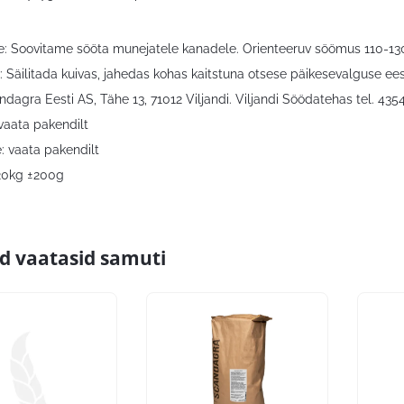
: Soovitame sööta munejatele kanadele. Orienteeruv söömus 110-130
: Säilitada kuivas, jahedas kohas kaitstuna otsese päikesevalguse ees
ndagra Eesti AS, Tähe 13, 71012 Viljandi. Viljandi Söödatehas tel. 435
vaata pakendilt
: vaata pakendilt
20kg ±200g
id vaatasid samuti