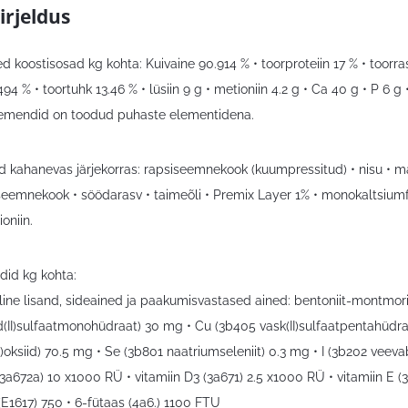
irjeldus
ed koostisosad kg kohta: Kuivaine 90.914 % • toorproteiin 17 % • toorra
494 % • toortuhk 13.46 % • lüsiin 9 g • metioniin 4.2 g • Ca 40 g • P 6 g 
emendid on toodud puhaste elementidena.
d kahanevas järjekorras: rapsiseemnekook (kuumpressitud) • nisu • ma
seemnekook • söödarasv • taimeõli • Premix Layer 1% • monokaltsiumfo
ioniin.
did kg kohta:
ine lisand, sideained ja paakumisvastased ained: bentoniit-montmorill
d(II)sulfaatmonohüdraat) 30 mg • Cu (3b405 vask(II)sulfaatpentahüdra
oksiid) 70.5 mg • Se (3b801 naatriumseleniit) 0.3 mg • I (3b202 veevab
(3a672a) 10 x1000 RÜ • vitamiin D3 (3a671) 2.5 x1000 RÜ • vitamiin E (
E1617) 750 • 6-fütaas (4a6.) 1100 FTU