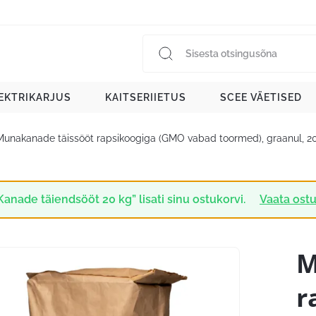
EKTRIKARJUS
KAITSERIIETUS
SCEE VÄETISED
Munakanade täissööt rapsikoogiga (GMO vabad toormed), graanul, 2
Kanade täiendsööt 20 kg” lisati sinu ostukorvi.
Vaata ostu
M
r