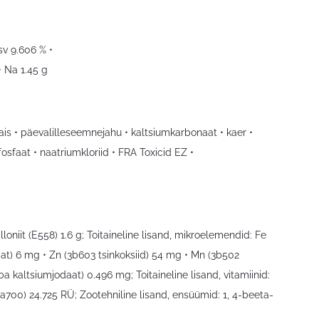
sv 9.606 % •
• Na 1.45 g
is • päevalilleseemnejahu • kaltsiumkarbonaat • kaer •
sfaat • naatriumkloriid • FRA Toxicid EZ •
oniit (E558) 1.6 g; Toitaineline lisand, mikroelemendid: Fe
at) 6 mg • Zn (3b603 tsinkoksiid) 54 mg • Mn (3b502
a kaltsiumjodaat) 0.496 mg; Toitaineline lisand, vitamiinid:
3a700) 24.725 RÜ; Zootehniline lisand, ensüümid: 1, 4-beeta-