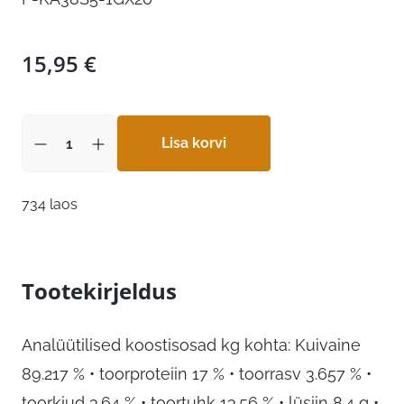
15,95
€
Lisa korvi
734 laos
Tootekirjeldus
Analüütilised koostisosad kg kohta: Kuivaine
89.217 % • toorproteiin 17 % • toorrasv 3.657 % •
toorkiud 3.64 % • toortuhk 13.56 % • lüsiin 8.4 g •