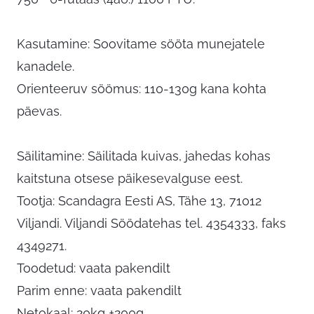
Kasutamine: Soovitame sööta munejatele
kanadele.
Orienteeruv söömus: 110-130g kana kohta
päevas.
Säilitamine: Säilitada kuivas, jahedas kohas
kaitstuna otsese päikesevalguse eest.
Tootja: Scandagra Eesti AS, Tähe 13, 71012
Viljandi. Viljandi Söödatehas tel. 4354333, faks
4349271.
Toodetud: vaata pakendilt
Parim enne: vaata pakendilt
Netokaal: 20kg ±200g