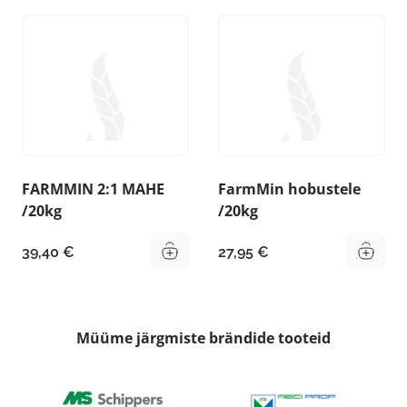
FARMMIN 2:1 MAHE
FarmMin hobustele
/20kg
/20kg
39,40
€
27,95
€
Müüme järgmiste brändide tooteid