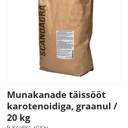
Munakanade täissööt
karotenoidiga, graanul /
20 kg
P-KA38S5-1GX20