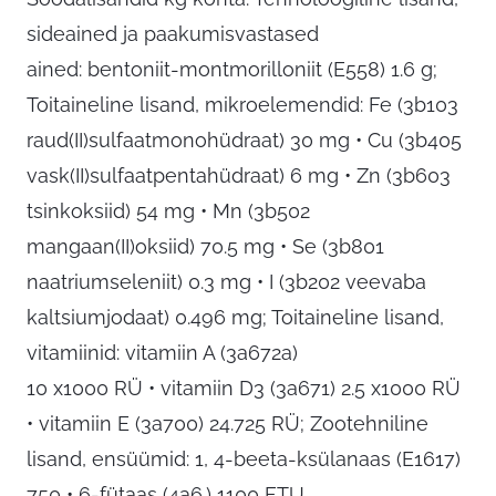
sideained ja paakumisvastased
ained: bentoniit-montmorilloniit (E558) 1.6 g;
Toitaineline lisand, mikroelemendid: Fe (3b103
raud(II)sulfaatmonohüdraat) 30 mg • Cu (3b405
vask(II)sulfaatpentahüdraat) 6 mg • Zn (3b603
tsinkoksiid) 54 mg • Mn (3b502
mangaan(II)oksiid) 70.5 mg • Se (3b801
naatriumseleniit) 0.3 mg • I (3b202 veevaba
kaltsiumjodaat) 0.496 mg; Toitaineline lisand,
vitamiinid: vitamiin A (3a672a)
10 x1000 RÜ • vitamiin D3 (3a671) 2.5 x1000 RÜ
• vitamiin E (3a700) 24.725 RÜ; Zootehniline
lisand, ensüümid: 1, 4-beeta-ksülanaas (E1617)
750 • 6-fütaas (4a6.) 1100 FTU.