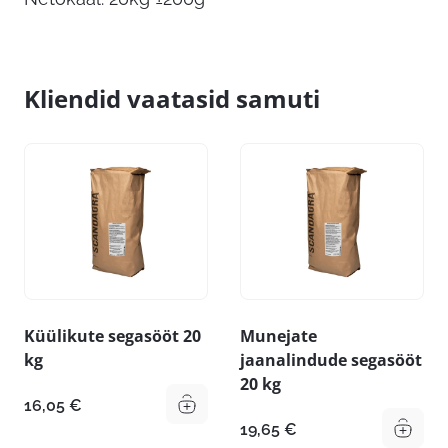
Kliendid vaatasid samuti
Küülikute segasööt 20
Munejate
kg
jaanalindude segasööt
20 kg
16,05
€
19,65
€