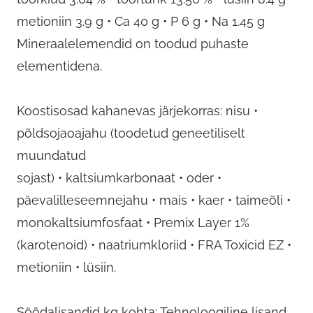
metioniin 3.9 g • Ca 40 g • P 6 g • Na 1.45 g
Mineraalelemendid on toodud puhaste
elementidena.
Koostisosad kahanevas järjekorras: nisu •
põldsojaoajahu (toodetud geneetiliselt
muundatud
sojast) • kaltsiumkarbonaat • oder •
päevalilleseemnejahu • mais • kaer • taimeõli •
monokaltsiumfosfaat • Premix Layer 1%
(karotenoid) • naatriumkloriid • FRA Toxicid EZ •
metioniin • lüsiin.
Söödalisandid kg kohta: Tehnoloogiline lisand,