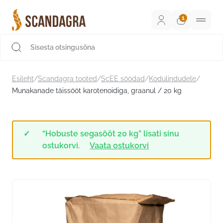
Liigu
sisu
juurde
Scandagra e-pood
Esileht
/
Scandagra tooted
/
ScEE söödad
/
Kodulindudele
/
Munakanade täissööt karotenoidiga, graanul / 20 kg
“Hobuste segasööt 20 kg” lisati sinu
ostukorvi.
Vaata ostukorvi