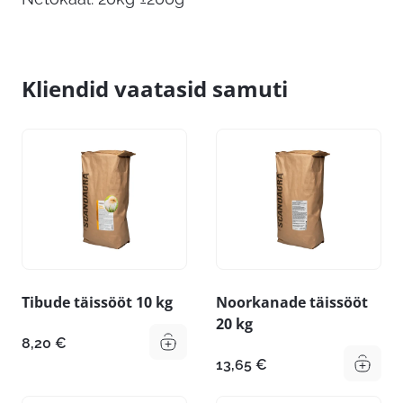
Kliendid vaatasid samuti
Tibude täissööt 10 kg
Noorkanade täissööt
20 kg
8,20
€
13,65
€