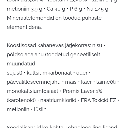
metioniin 3.9 g • Ca 40 g • P 6 g • Na 1.45 g
Mineraalelemendid on toodud puhaste
elementidena.
Koostisosad kahanevas järjekorras: nisu •
põldsojaoajahu (toodetud geneetiliselt
muundatud
sojast) • kaltsiumkarbonaat • oder •
päevalilleseemnejahu • mais • kaer • taimeõli •
monokaltsiumfosfaat • Premix Layer 1%
(karotenoid) • naatriumkloriid • FRA Toxicid EZ •
metioniin • lüsiin.
Söödalisandid kg kohta: Tehnoloogiline lisand,