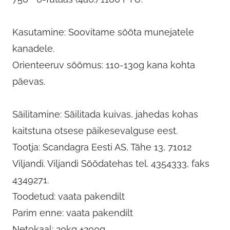
Kasutamine: Soovitame sööta munejatele
kanadele.
Orienteeruv söömus: 110-130g kana kohta
päevas.
Säilitamine: Säilitada kuivas, jahedas kohas
kaitstuna otsese päikesevalguse eest.
Tootja: Scandagra Eesti AS, Tähe 13, 71012
Viljandi. Viljandi Söödatehas tel. 4354333, faks
4349271.
Toodetud: vaata pakendilt
Parim enne: vaata pakendilt
Netokaal: 20kg ±200g