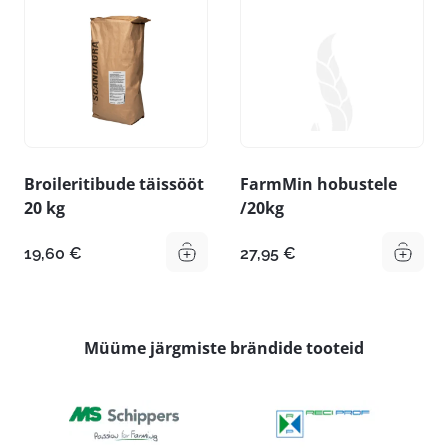
Broileritibude täissööt
FarmMin hobustele
20 kg
/20kg
19,60
€
27,95
€
Müüme järgmiste brändide tooteid