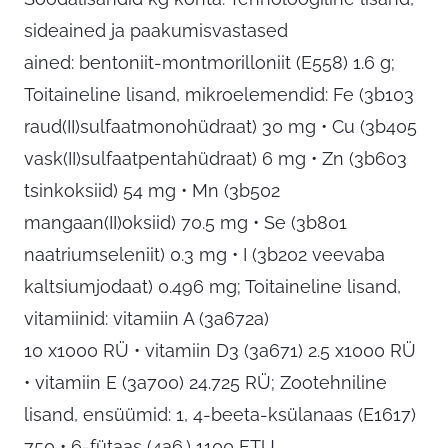
sideained ja paakumisvastased
ained: bentoniit-montmorilloniit (E558) 1.6 g;
Toitaineline lisand, mikroelemendid: Fe (3b103
raud(II)sulfaatmonohüdraat) 30 mg • Cu (3b405
vask(II)sulfaatpentahüdraat) 6 mg • Zn (3b603
tsinkoksiid) 54 mg • Mn (3b502
mangaan(II)oksiid) 70.5 mg • Se (3b801
naatriumseleniit) 0.3 mg • I (3b202 veevaba
kaltsiumjodaat) 0.496 mg; Toitaineline lisand,
vitamiinid: vitamiin A (3a672a)
10 x1000 RÜ • vitamiin D3 (3a671) 2.5 x1000 RÜ
• vitamiin E (3a700) 24.725 RÜ; Zootehniline
lisand, ensüümid: 1, 4-beeta-ksülanaas (E1617)
750 • 6-fütaas (4a6.) 1100 FTU.