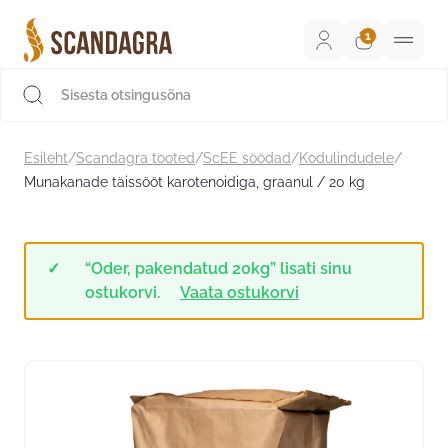
Liigu
sisu
juurde
Scandagra e-pood
Esileht
/
Scandagra tooted
/
ScEE söödad
/
Kodulindudele
/
Munakanade täissööt karotenoidiga, graanul / 20 kg
“Oder, pakendatud 20kg” lisati sinu
ostukorvi.
Vaata ostukorvi