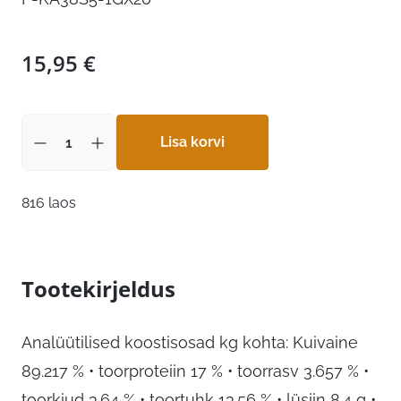
15,95
€
Lisa korvi
816 laos
Tootekirjeldus
Analüütilised koostisosad kg kohta: Kuivaine
89.217 % • toorproteiin 17 % • toorrasv 3.657 % •
toorkiud 3.64 % • toortuhk 13.56 % • lüsiin 8.4 g •