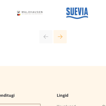
enditugi
Lingid