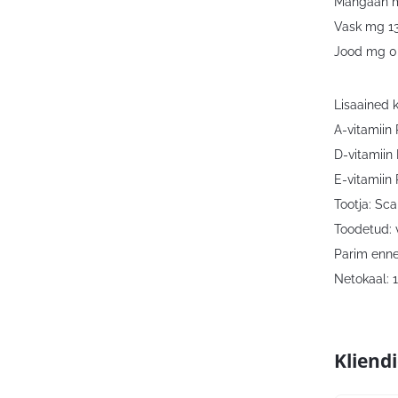
Mangaan 
Vask mg 1
Jood mg 0
Lisaained k
A-vitamiin
D-vitamiin
E-vitamiin 
Tootja: Sca
Toodetud: 
Parim enne
Netokaal: 
Kliend