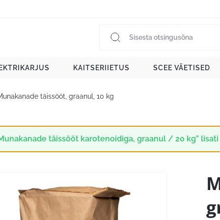
EKTRIKARJUS
KAITSERIIETUS
SCEE VÄETISED
Munakanade täissööt, graanul, 10 kg
Munakanade täissööt karotenoidiga, graanul / 20 kg” lisati
M
g