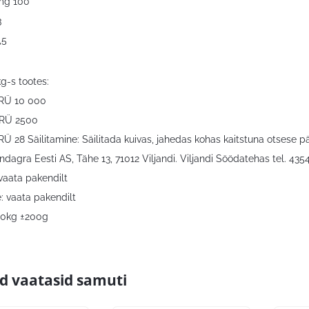
mg 100
3
,5
g-s tootes:
 RÜ 10 000
 RÜ 2500
RÜ 28 Säilitamine: Säilitada kuivas, jahedas kohas kaitstuna otsese p
ndagra Eesti AS, Tähe 13, 71012 Viljandi. Viljandi Söödatehas tel. 435
vaata pakendilt
: vaata pakendilt
10kg ±200g
id vaatasid samuti