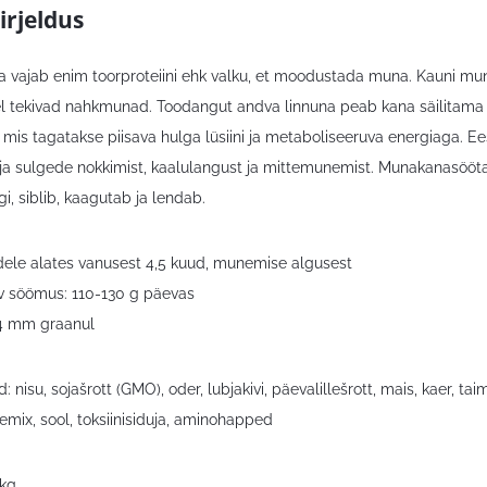
irjeldus
 vajab enim toorproteiini ehk valku, et moodustada muna. Kauni munako
 tekivad nahkmunad. Toodangut andva linnuna peab kana säilitama 
mis tagatakse piisava hulga lüsiini ja metaboliseeruva energiaga. Ees
ja sulgede nokkimist, kaalulangust ja mittemunemist. Munakanasööt
gi, siblib, kaagutab ja lendab.
le alates vanusest 4,5 kuud, munemise algusest
v söömus: 110-130 g päevas
 4 mm graanul
: nisu, sojašrott (GMO), oder, lubjakivi, päevalillešrott, mais, kaer, 
emix, sool, toksiinisiduja, aminohapped
0kg