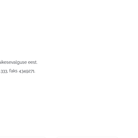
äikesevalguse eest.
4333, faks 4349271.