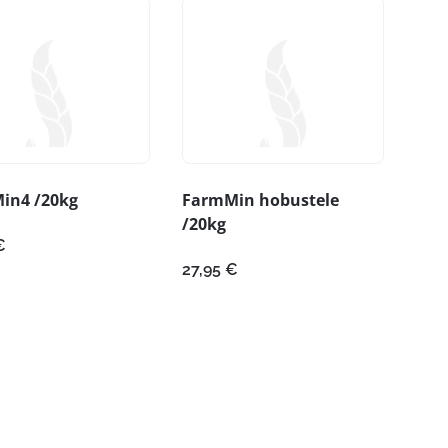
in4 /20kg
FarmMin hobustele
/20kg
€
27,95
€