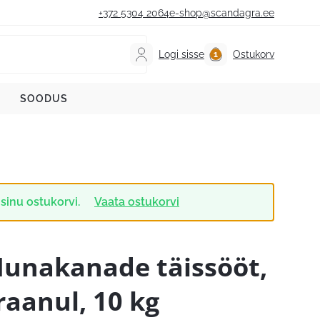
+372 5304 2064
e-shop@scandagra.ee
Logi sisse
Ostukorv
SOODUS
 sinu ostukorvi.
Vaata ostukorvi
unakanade täissööt,
raanul, 10 kg