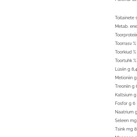
Toitainete 
Metab. ene
Toorproteii
Toorrasv % 
Toorkiud % 
Toortuhk %
Lüsiin g 8,
Metioniin g
Treoniin g 
Kaltsium g
Fosfor g 6
Naatrium g
Seleen mg
Tsink mg 8