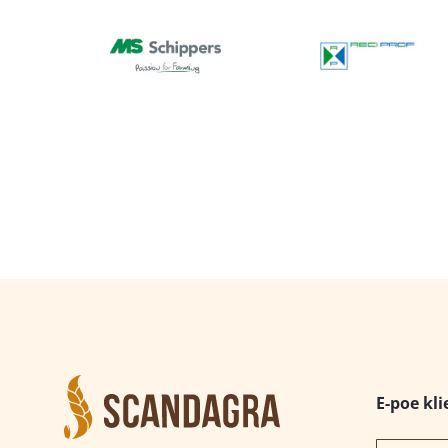
E-poe kli