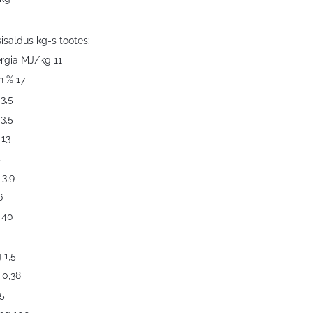
sisaldus kg-s tootes:
rgia MJ/kg 11
n % 17
3,5
3,5
 13
4
 3,9
6
 40
 1,5
 0,38
5