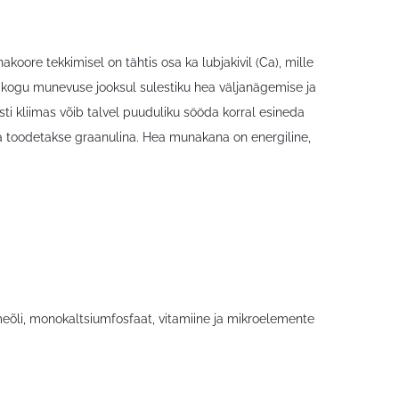
ore tekkimisel on tähtis osa ka lubjakivil (Ca), mille
kogu munevuse jooksul sulestiku hea väljanägemise ja
ti kliimas võib talvel puuduliku sööda korral esineda
a toodetakse graanulina. Hea munakana on energiline,
taimeõli, monokaltsiumfosfaat, vitamiine ja mikroelemente