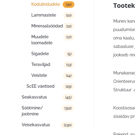
Tootek
Kodulindudele
(30)
Lammastele
(10)
Munev kana
Mineraalsöödad
(12)
puudumisel
Muudele
(17)
oma kaalu, 
loomadele
sabaaluse 
Sigadele
(5)
jookseb rin
Teraviljad
(13)
Munakanade
Veistele
(14)
Orienteeru
ScEE väetised
(29)
Struktuur:
Seakasvatus
(45)
Koostisosad
Söötmine/
(312)
jootmine
sisaldav pr
Veisekasvatus
(230)
Pakend: 1