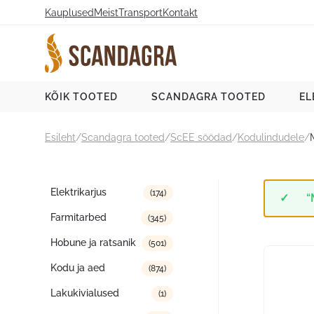
Liigu
Kauplused
Meist
Transport
Kontakt
sisu
juurde
Scandagra e-pood
KÕIK TOOTED
SCANDAGRA TOOTED
EL
Esileht
/
Scandagra tooted
/
ScEE söödad
/
Kodulindudele
/
Tootekategooriad
Elektrikarjus
(174)
“
Farmitarbed
(345)
Hobune ja ratsanik
(501)
Kodu ja aed
(874)
Lakukivialused
(1)