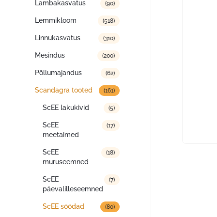
Lambakasvatus
(90)
Lemmikloom
(518)
Linnukasvatus
(310)
Mesindus
(200)
Põllumajandus
(62)
Scandagra tooted
(161)
ScEE lakukivid
(5)
ScEE
(17)
meetaimed
ScEE
(18)
muruseemned
ScEE
(7)
päevalilleseemned
ScEE söödad
(80)