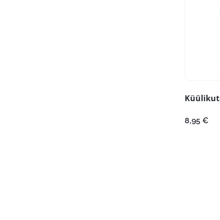
Küülikut
8,95
€