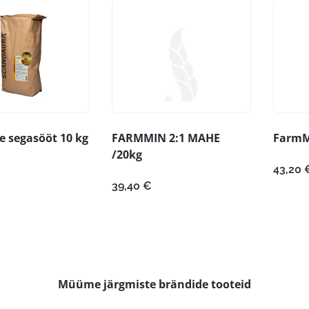
e segasööt 10 kg
FARMMIN 2:1 MAHE
FarmM
/20kg
43,20
39,40
€
Müüme järgmiste brändide tooteid