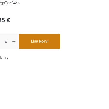
A38T2-1GX10
85
€
Lisa korvi
 laos