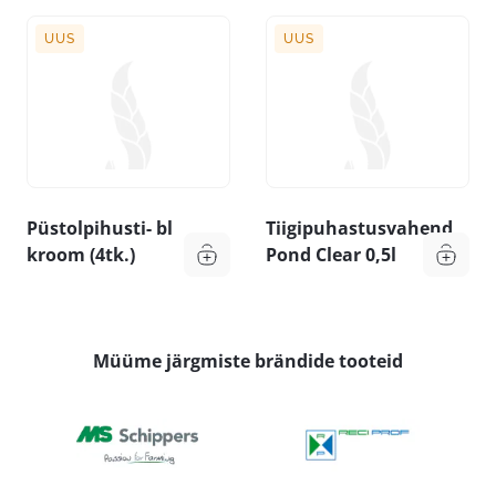
UUS
UUS
Püstolpihusti- bl
Tiigipuhastusvahend
kroom (4tk.)
Pond Clear 0,5l
Müüme järgmiste brändide tooteid