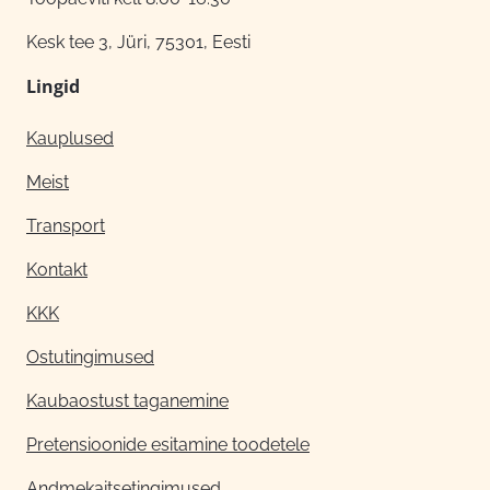
Kesk tee 3, Jüri, 75301, Eesti
Lingid
Kauplused
Meist
Transport
Kontakt
KKK
Ostutingimused
Kaubaostust taganemine
Pretensioonide esitamine toodetele
Andmekaitsetingimused