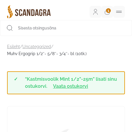
Liigu
sisu
juurde
Scandagra e-pood
Esileht
/
Uncategorized
/
Muhv Ergogrip 1/2″- 5/8″- 3/4″- bl (10tk.)
“Kastmisvoolik Mint 1/2”-25m” lisati sinu
ostukorvi.
Vaata ostukorvi