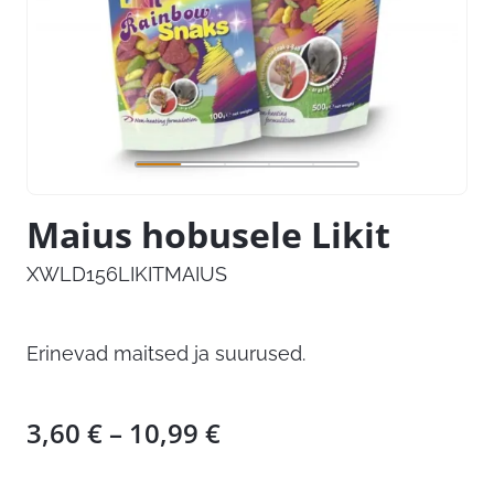
Maius hobusele Likit
XWLD156LIKITMAIUS
Erinevad maitsed ja suurused.
Hinnavahemik:
3,60
€
–
10,99
€
3,60 €