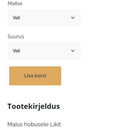
kuni
Maitse
10,99 €
Suurus
Lisa korvi
Tootekirjeldus
Maius hobusele Likit