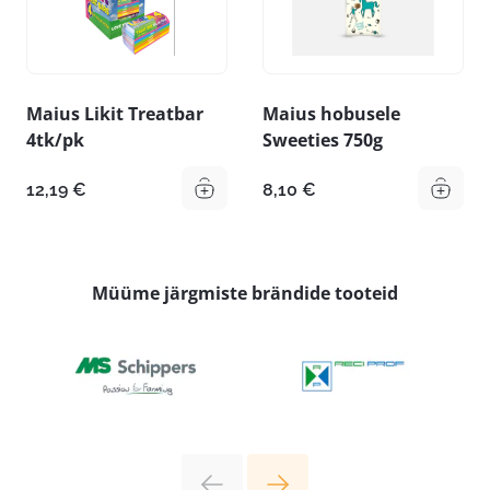
Maius Likit Treatbar
Maius hobusele
4tk/pk
Sweeties 750g
12,19
€
8,10
€
Müüme järgmiste brändide tooteid