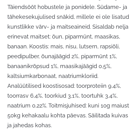
Täiendsööt hobustele ja ponidele. Südame- ja
tähekesekujulised snäkid, millele ei ole lisatud
kunstlikke värv- ja maitseaineid. Sisaldab nelja
erinevat maitset: õun, piparmünt, maasikas,
banaan. Koostis: mais, nisu, lutsern, rapsiõli,
peedipulber, õunajäägid 2%, piparmünt 1%,
banaanikrõpsud 1%, maasikajäägid 0,5%,
kaltsiumkarbonaat, naatriumkloriid.
Analüütilised koostisosad: toorproteiin 9,4%,
toorrasv 6,4%, toorkiud 3,1%, toortuhk 3,4%,
naatrium 0,22%. Toitmisjuhised: kuni 10g maiust
50kg kehakaalu kohta päevas. Säilitada kuivas
ja jahedas kohas.