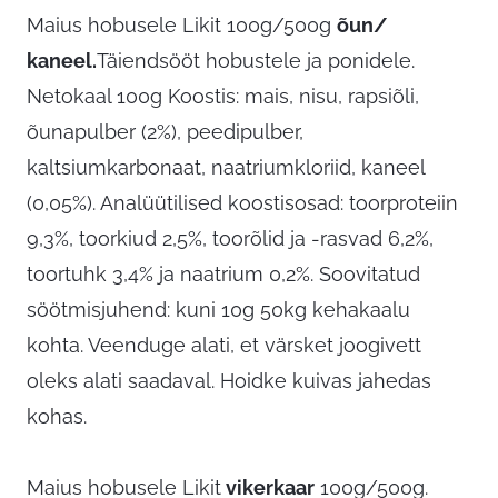
Maius hobusele Likit 100g/500g
õun/
kaneel.
Täiendsööt hobustele ja ponidele.
Netokaal 100g Koostis: mais, nisu, rapsiõli,
õunapulber (2%), peedipulber,
kaltsiumkarbonaat, naatriumkloriid, kaneel
(0,05%). Analüütilised koostisosad: toorproteiin
9,3%, toorkiud 2,5%, toorõlid ja -rasvad 6,2%,
toortuhk 3,4% ja naatrium 0,2%. Soovitatud
söötmisjuhend: kuni 10g 50kg kehakaalu
kohta. Veenduge alati, et värsket joogivett
oleks alati saadaval. Hoidke kuivas jahedas
kohas.
Maius hobusele Likit
vikerkaar
100g/500g.