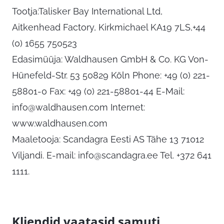
Tootja:Talisker Bay International Ltd,
Aitkenhead Factory, Kirkmichael KA19 7LS,+44
(0) 1655 750523
Edasimüüja: Waldhausen GmbH & Co. KG Von-
Hünefeld-Str. 53 50829 Köln Phone: +49 (0) 221-
58801-0 Fax: +49 (0) 221-58801-44 E-Mail:
info@waldhausen.com
Internet:
www.waldhausen.com
Maaletooja: Scandagra Eesti AS Tähe 13 71012
Viljandi. E-mail:
info@scandagra.ee
Tel. +372 641
1111.
Kliendid vaatasid samuti