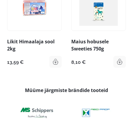
Likit Himaalaja sool
Maius hobusele
2kg
Sweeties 750g
13,59
€
8,10
€
Müüme järgmiste brändide tooteid