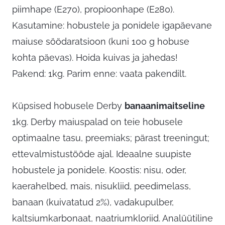
piimhape (E270), propioonhape (E280).
Kasutamine: hobustele ja ponidele igapäevane
maiuse söödaratsioon (kuni 100 g hobuse
kohta päevas). Hoida kuivas ja jahedas!
Pakend: 1kg. Parim enne: vaata pakendilt.
Küpsised hobusele Derby
banaanimaitseline
1kg. Derby maiuspalad on teie hobusele
optimaalne tasu, preemiaks; pärast treeningut;
ettevalmistustööde ajal. Ideaalne suupiste
hobustele ja ponidele. Koostis: nisu, oder,
kaerahelbed, mais, nisukliid, peedimelass,
banaan (kuivatatud 2%), vadakupulber,
kaltsiumkarbonaat, naatriumkloriid. Analüütiline