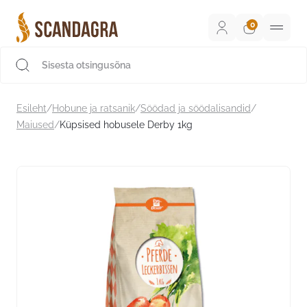
Liigu
sisu
juurde
Scandagra e-pood
Esileht
/
Hobune ja ratsanik
/
Söödad ja söödalisandid
/
Maiused
/
Küpsised hobusele Derby 1kg