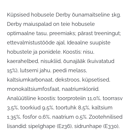
Küpsised hobusele Derby õunamaitseline 1kg.
Derby maiuspalad on teie hobusele
optimaalne tasu, preemiaks; pärast treeningut;
ettevalmistustööde ajal. Ideaalne suupiste
hobustele ja ponidele. Koostis: nisu,
kaerahelbed, nisukliid, õunajääk (kuivatatud
15%), lutserni jahu, peedi melass,
kaltsiumkarbonaat, dekstroos, küpsetised,
monokaltsiumfosfaat, naatriumkloriid.
Analüütiline koostis: toorproteiin 11,0%, toorrasv
3,5%, toorkiud 9,5%, toortuhk 8,5%, kaltsium
1,35%, fosfor 0,6%, naatrium 0,5%. Zootehnilised
lisandid: sipelghape (E236), sidrunhape (E330),