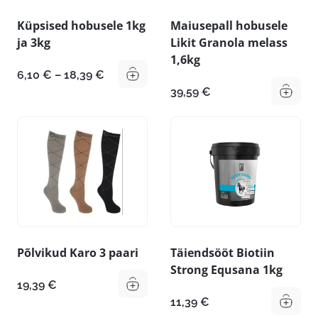
Küpsised hobusele 1kg
Maiusepall hobusele
ja 3kg
Likit Granola melass
1,6kg
Hinnavahemik:
6,10
€
–
18,39
€
6,10 €
39,59
€
kuni
18,39 €
Põlvikud Karo 3 paari
Täiendsööt Biotiin
Strong Equsana 1kg
19,39
€
11,39
€