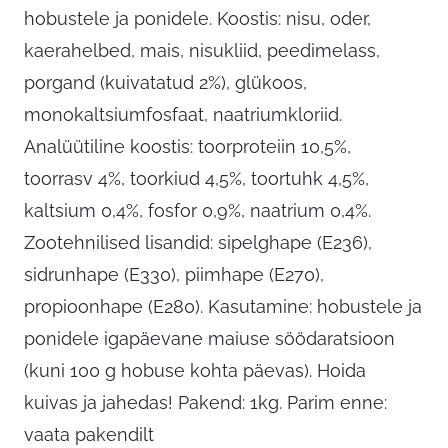
hobustele ja ponidele. Koostis: nisu, oder,
kaerahelbed, mais, nisukliid, peedimelass,
porgand (kuivatatud 2%), glükoos,
monokaltsiumfosfaat, naatriumkloriid.
Analüütiline koostis: toorproteiin 10,5%,
toorrasv 4%, toorkiud 4,5%, toortuhk 4,5%,
kaltsium 0,4%, fosfor 0,9%, naatrium 0,4%.
Zootehnilised lisandid: sipelghape (E236),
sidrunhape (E330), piimhape (E270),
propioonhape (E280). Kasutamine: hobustele ja
ponidele igapäevane maiuse söödaratsioon
(kuni 100 g hobuse kohta päevas). Hoida
kuivas ja jahedas! Pakend: 1kg. Parim enne:
vaata pakendilt