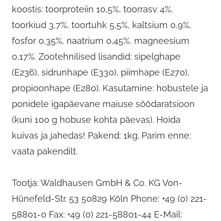
koostis: toorproteiin 10,5%, toorrasv 4%,
toorkiud 3,7%, toortuhk 5,5%, kaltsium 0,9%,
fosfor 0,35%, naatrium 0,45%, magneesium
0,17%. Zootehnilised lisandid: sipelghape
(E236), sidrunhape (E330), piimhape (E270),
propioonhape (E280). Kasutamine: hobustele ja
ponidele igapäevane maiuse söödaratsioon
(kuni 100 g hobuse kohta päevas). Hoida
kuivas ja jahedas! Pakend: 1kg. Parim enne:
vaata pakendilt.
Tootja: Waldhausen GmbH & Co. KG Von-
Hünefeld-Str. 53 50829 Köln Phone: +49 (0) 221-
58801-0 Fax: +49 (0) 221-58801-44 E-Mail: