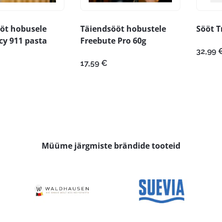
öt hobusele
Täiendsööt hobustele
Sööt T
y 911 pasta
Freebute Pro 60g
32,99
17,59
€
Müüme järgmiste brändide tooteid