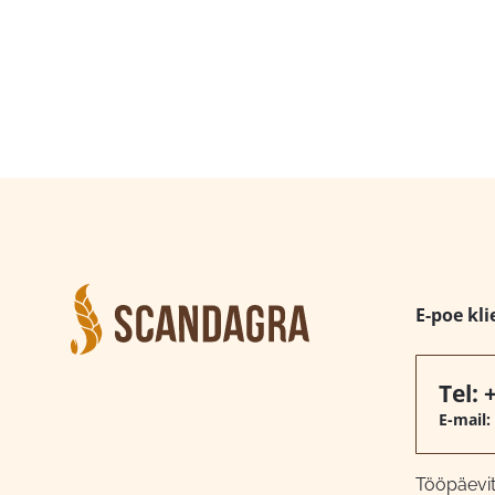
E-poe kli
Tel:
E-mail:
Tööpäeviti