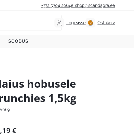
+372 5304 2064
e-shop@scandagra.ee
Logi sisse
Ostukorv
SOODUS
aius hobusele
runchies 1,5kg
V069
,19
€