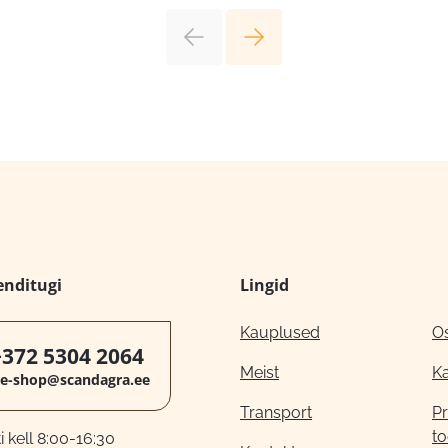
enditugi
Lingid
Kauplused
O
+372 5304 2064
Meist
K
e-shop@scandagra.ee
Transport
Pr
to
 kell 8:00-16:30