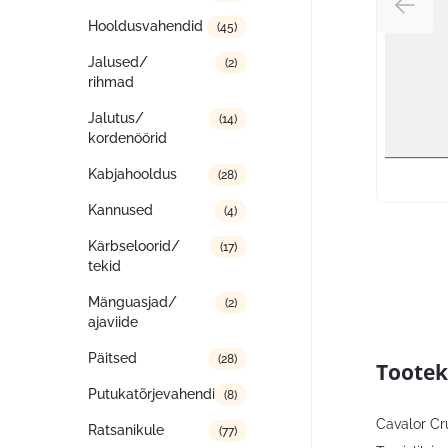
Hooldusvahendid
(45)
Jalused/
(2)
rihmad
Jalutus/
(14)
kordenöörid
Kabjahooldus
(28)
Kannused
(4)
Kärbseloorid/
(17)
tekid
Mänguasjad/
(2)
ajaviide
Päitsed
(28)
Tootek
Putukatõrjevahendid
(8)
Cavalor Cr
Ratsanikule
(77)