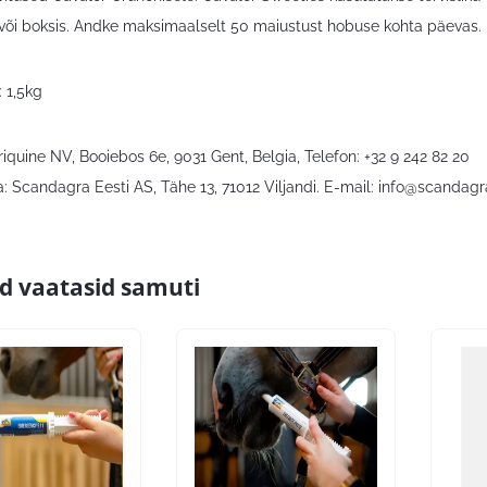
l või boksis. Andke maksimaalselt 50 maiustust hobuse kohta päevas.
 1,5kg
riquine NV, Booiebos 6e, 9031 Gent, Belgia, Telefon: +32 9 242 82 20
: Scandagra Eesti AS, Tähe 13, 71012 Viljandi. E-mail:
info@scandagr
id vaatasid samuti