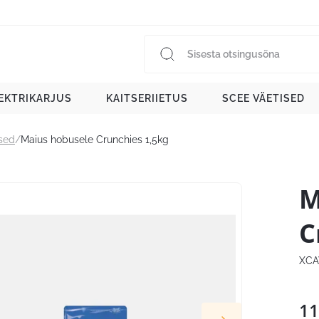
EKTRIKARJUS
KAITSERIIETUS
SCEE VÄETISED
sed
/
Maius hobusele Crunchies 1,5kg
M
C
XCA
11