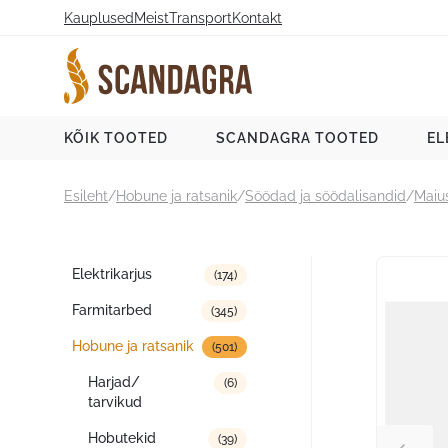
Liigu
Kauplused
Meist
Transport
Kontakt
sisu
juurde
Scandagra e-pood
KÕIK TOOTED
SCANDAGRA TOOTED
EL
Esileht
/
Hobune ja ratsanik
/
Söödad ja söödalisandid
/
Maiu
Tootekategooriad
Elektrikarjus
(174)
Farmitarbed
(345)
Hobune ja ratsanik
(501)
Harjad/
(6)
tarvikud
Hobutekid
(39)