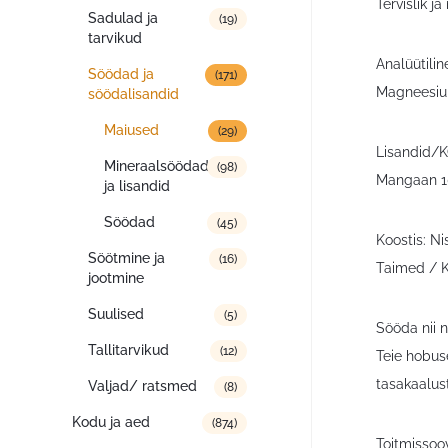
Tervislik j
Sadulad ja
(19)
tarvikud
Analüütilin
Söödad ja
(171)
Magneesium
söödalisandid
Maiused
(29)
Lisandid/K
Mineraalsöödad
(98)
Mangaan 1
ja lisandid
Söödad
(45)
Koostis: N
Söötmine ja
(16)
Taimed / K
jootmine
Suulised
(5)
Sööda nii 
Tallitarvikud
(12)
Teie hobus
tasakaalus
Valjad/ ratsmed
(8)
Kodu ja aed
(874)
Toitmissoo