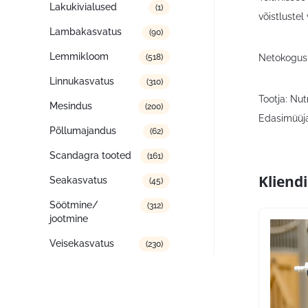
Lakukivialused
(1)
võistluste
Lambakasvatus
(90)
Lemmikloom
Netokogus:
(518)
Linnukasvatus
(310)
Tootja: Nut
Mesindus
(200)
Edasimüüja
Põllumajandus
(62)
Scandagra tooted
(161)
Kliend
Seakasvatus
(45)
Söötmine/
(312)
jootmine
Veisekasvatus
(230)