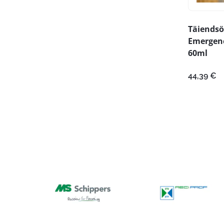
Täiendsö
Emergenc
60ml
44,39
€