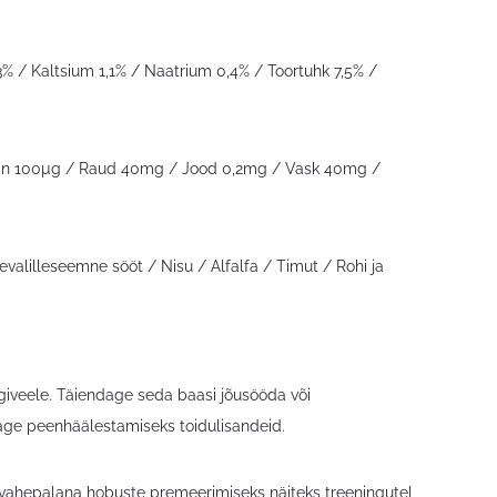
 3% / Kaltsium 1,1% / Naatrium 0,4% / Toortuhk 7,5% /
otiin 100µg / Raud 40mg / Jood 0,2mg / Vask 40mg /
valilleseemne sööt / Nisu / Alfalfa / Timut / Rohi ja
ogiveele. Täiendage seda baasi jõusööda või
tage peenhäälestamiseks toidulisandeid.
u vahepalana hobuste premeerimiseks näiteks treeningutel,