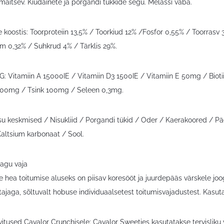
a maitsev. Kiudainete ja porgandi tükkide segu. Melassi vaba.
e koostis: Toorproteiin 13,5% / Toorkiud 12% /Fosfor 0,55% / Toorrasv
 0,32% / Suhkrud 4% / Tärklis 29%.
G: Vitamiin A 15000IE / Vitamiin D3 1500IE / Vitamiin E 50mg / Bi
00mg / Tsink 100mg / Seleen 0,3mg.
isu keskmised / Nisukliid / Porgandi tükid / Oder / Kaerakoored / Päe
altsium karbonaat / Sool.
nagu vaja
e hea toitumise aluseks on piisav koresööt ja juurdepääs värskele jo
tajaga, sõltuvalt hobuse individuaalsetest toitumisvajadustest. Kasu
vitused Cavalor Crunchisele: Cavalor Sweeties kasutatakse tervislik