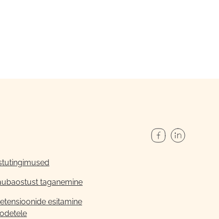
stutingimused
aubaostust taganemine
etensioonide esitamine
odetele