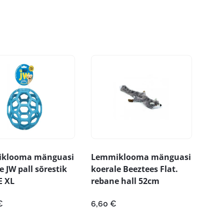
klooma mänguasi
Lemmiklooma mänguasi
e JW pall sõrestik
koerale Beeztees Flat.
E XL
rebane hall 52cm
€
6,60
€