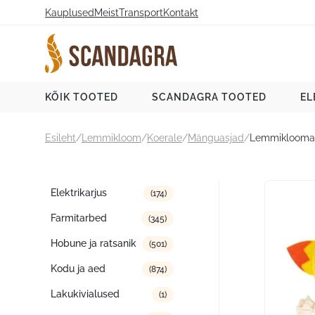
Liigu
Kauplused
Meist
Transport
Kontakt
sisu
juurde
Scandagra e-pood
KÕIK TOOTED
SCANDAGRA TOOTED
EL
Esileht
/
Lemmikloom
/
Koerale
/
Mänguasjad
/
Lemmiklooma
Tootekategooriad
Elektrikarjus
(174)
Farmitarbed
(345)
Hobune ja ratsanik
(501)
Kodu ja aed
(874)
Lakukivialused
(1)