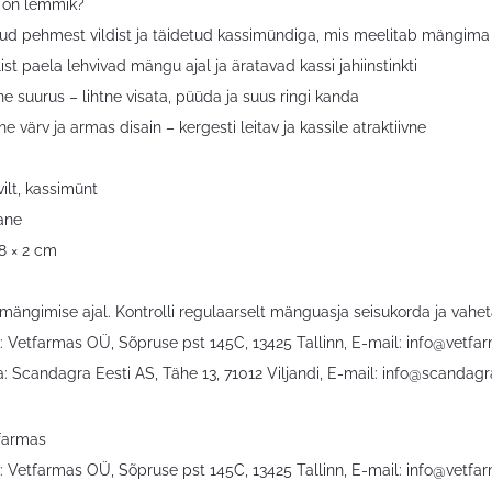
 on lemmik?
tud pehmest vildist ja täidetud kassimündiga, mis meelitab mängima
ilist paela lehvivad mängu ajal ja äratavad kassi jahiinstinkti
 suurus – lihtne visata, püüda ja suus ringi kanda
ne värv ja armas disain – kergesti leitav ja kassile atraktiivne
vilt, kassimünt
lane
8 × 2 cm
 mängimise ajal. Kontrolli regulaarselt mänguasja seisukorda ja vaheta
: Vetfarmas OÜ, Sõpruse pst 145C, 13425 Tallinn, E-mail:
info@vetfa
: Scandagra Eesti AS, Tähe 13, 71012 Viljandi, E-mail:
info@scandagr
tfarmas
: Vetfarmas OÜ, Sõpruse pst 145C, 13425 Tallinn, E-mail:
info@vetfa