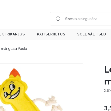
EKTRIKARJUS
KAITSERIIETUS
SCEE VÄETISED
 mänguasi Paula
L
m
XJO
3,