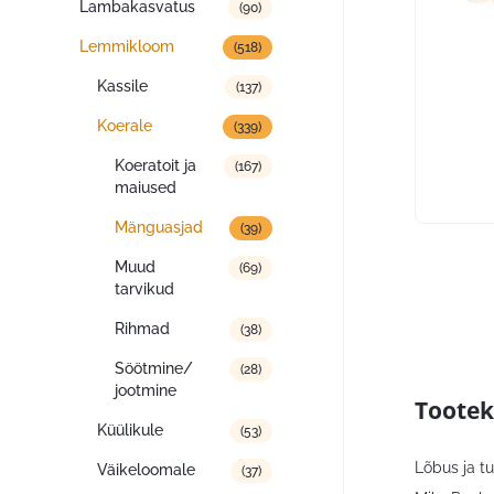
Lambakasvatus
(90)
Lemmikloom
(518)
Kassile
(137)
Koerale
(339)
Koeratoit ja
(167)
maiused
Mänguasjad
(39)
Muud
(69)
tarvikud
Rihmad
(38)
Söötmine/
(28)
jootmine
Tootek
Küülikule
(53)
Lõbus ja t
Väikeloomale
(37)