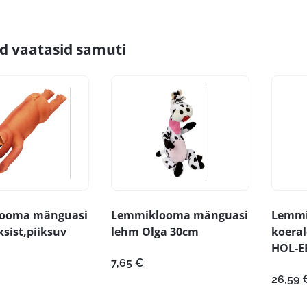
id vaatasid samuti
ooma mänguasi
Lemmiklooma mänguasi
Lemmi
ksist,piiksuv
lehm Olga 30cm
koeral
HOL-E
7,65
€
26,59