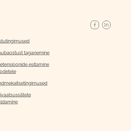
stutingimused
aubaostust taganemine
etensioonide esitamine
odetele
ndmekaitsetingimused
ivaatsussätete
aldamine