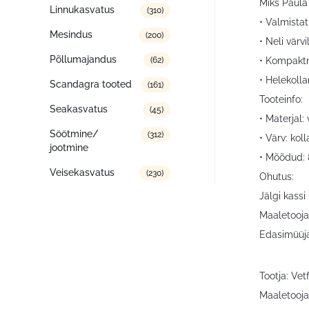
Miks Paula
Linnukasvatus
(310)
• Valmista
Mesindus
(200)
• Neli värv
Põllumajandus
• Kompaktne
(62)
• Helekolla
Scandagra tooted
(161)
Tooteinfo:
Seakasvatus
(45)
• Materjal: 
Söötmine/
(312)
• Värv: kol
jootmine
• Mõõdud: 
Veisekasvatus
(230)
Ohutus:
Jälgi kassi
Maaletooja
Edasimüüja
Tootja: Ve
Maaletooja