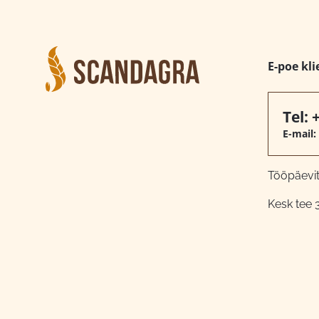
E-poe kli
Tel:
E-mail:
Tööpäeviti
Kesk tee 3