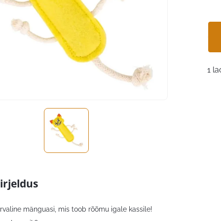
1 la
irjeldus
urvaline mänguasi, mis toob rõõmu igale kassile!