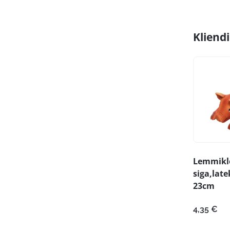
Kliend
Lemmikl
siga,late
23cm
4,35
€