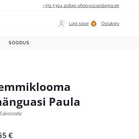
+372 5304 2064
e-shop@scandagra.ee
Logi sisse
Ostukorv
SOODUS
emmiklooma
änguasi Paula
S30002162
55
€