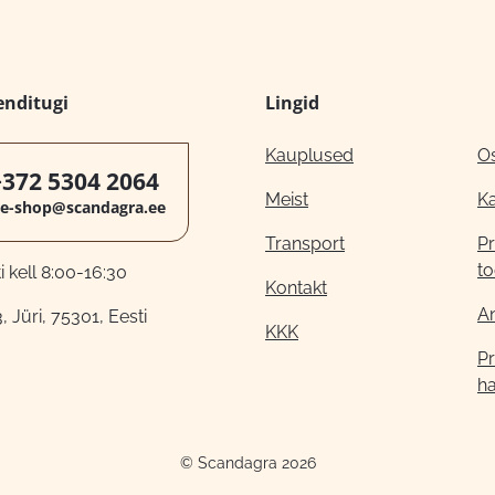
enditugi
Lingid
Kauplused
O
+372 5304 2064
Meist
K
e-shop@scandagra.ee
Transport
Pr
to
 kell 8:00-16:30
Kontakt
A
, Jüri, 75301, Eesti
KKK
Pr
h
© Scandagra 2026