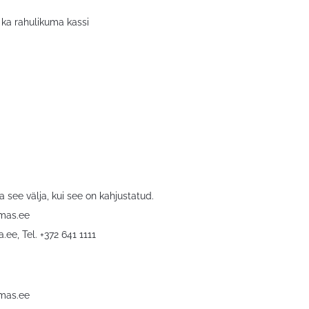
 ka rahulikuma kassi
 see välja, kui see on kahjustatud.
rmas.ee
a.ee
, Tel. +372 641 1111
rmas.ee