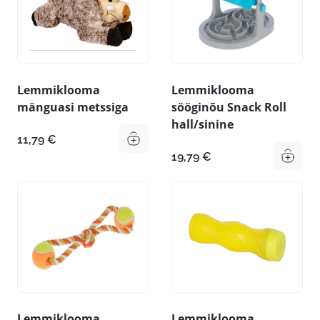
Lemmiklooma
Lemmiklooma
mänguasi metssiga
sööginõu Snack Roll
hall/sinine
11,79
€
19,79
€
Lemmiklooma
Lemmiklooma