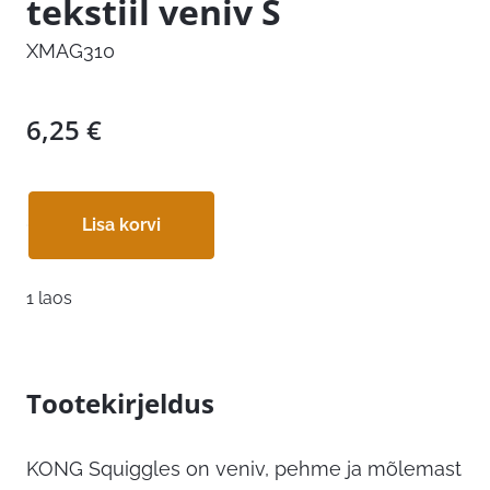
tekstiil veniv S
XMAG310
6,25
€
Lisa korvi
1 laos
Tootekirjeldus
KONG Squiggles on veniv, pehme ja mõlemast