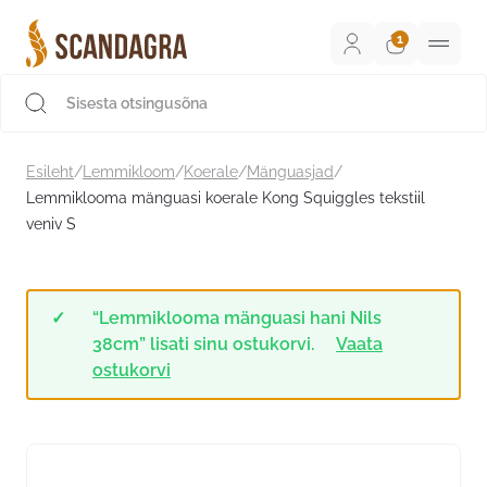
Liigu
sisu
juurde
Scandagra e-pood
Esileht
/
Lemmikloom
/
Koerale
/
Mänguasjad
/
Lemmiklooma mänguasi koerale Kong Squiggles tekstiil
veniv S
“Lemmiklooma mänguasi hani Nils
38cm” lisati sinu ostukorvi.
Vaata
ostukorvi