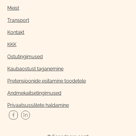
Meist
Transport
Kontakt
KKK
Ostutingimused
Kaubaostust taganemine
Pretensioonide esitamine toodetele
Andmekaitsetingimused
Privaatsussätete haldamine