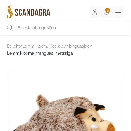
Liigu
sisu
juurde
Scandagra e-pood
Esileht
/
Lemmikloom
/
Koerale
/
Mänguasjad
/
Lemmiklooma mänguasi metssiga