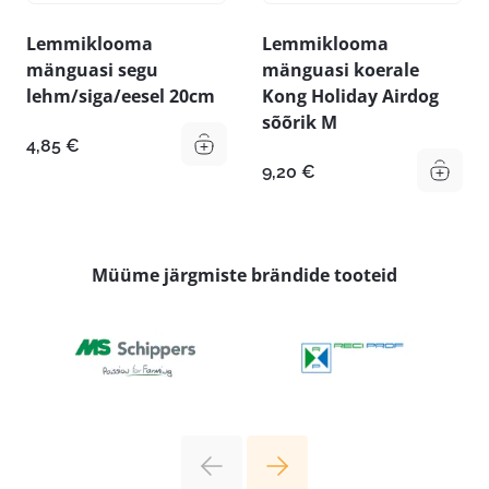
Lemmiklooma
Lemmiklooma
mänguasi segu
mänguasi koerale
lehm/siga/eesel 20cm
Kong Holiday Airdog
sõõrik M
4,85
€
9,20
€
Müüme järgmiste brändide tooteid