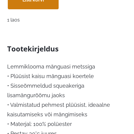
1 laos
Tootekirjeldus
Lemmiklooma mänguasi metssiga
• Plüüsist kaisu mänguasi koertele
• Sisseõmmeldud squeakeriga
lisamängurõõmu jaoks
• Valmistatud pehmest plüüsist, ideaalne
kaisutamiseks või mängimiseks
• Materjal: 100% polüester
• Pestav 30°c juures