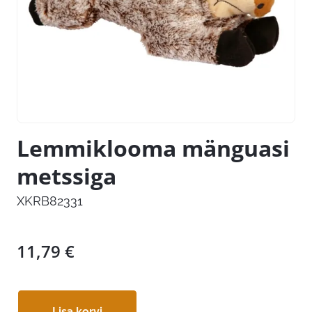
Lemmiklooma mänguasi
metssiga
XKRB82331
11,79
€
Lisa korvi