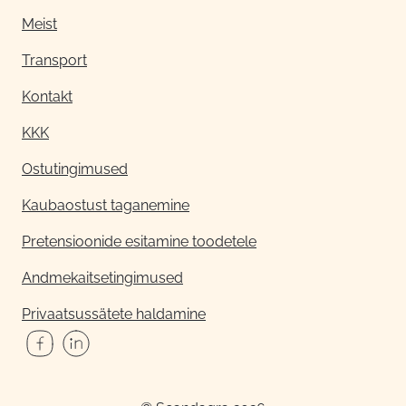
Meist
Transport
Kontakt
KKK
Ostutingimused
Kaubaostust taganemine
Pretensioonide esitamine toodetele
Andmekaitsetingimused
Privaatsussätete haldamine