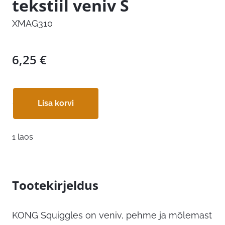
tekstiil veniv S
XMAG310
6,25
€
Lisa korvi
1 laos
Tootekirjeldus
KONG Squiggles on veniv, pehme ja mõlemast