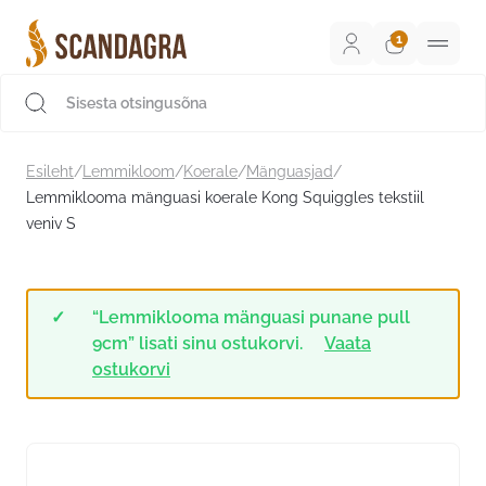
Liigu
sisu
juurde
Scandagra e-pood
Esileht
/
Lemmikloom
/
Koerale
/
Mänguasjad
/
Lemmiklooma mänguasi koerale Kong Squiggles tekstiil
veniv S
“Lemmiklooma mänguasi punane pull
9cm” lisati sinu ostukorvi.
Vaata
ostukorvi