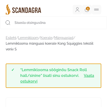
Liigu
sisu
juurde
Scandagra e-pood
Esileht
/
Lemmikloom
/
Koerale
/
Mänguasjad
/
Lemmiklooma mänguasi koerale Kong Squiggles tekstiil
veniv S
“Lemmiklooma sööginõu Snack Roll
hall/sinine” lisati sinu ostukorvi.
Vaata
ostukorvi