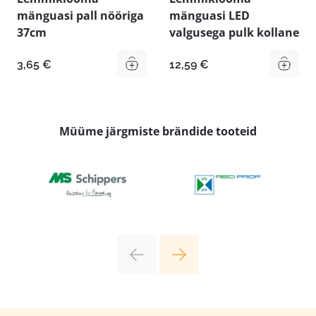
mänguasi pall nööriga
mänguasi LED
37cm
valgusega pulk kollane
3,65
€
12,59
€
Müüme järgmiste brändide tooteid