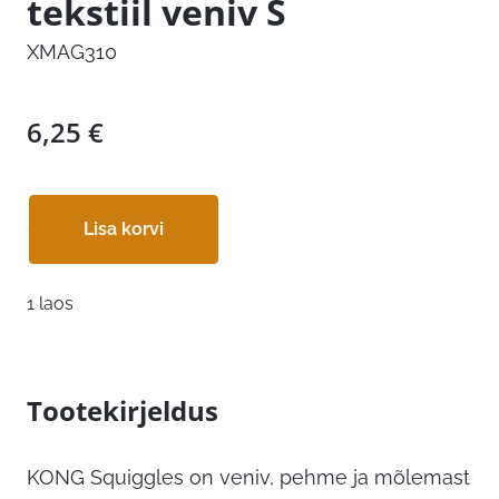
tekstiil veniv S
XMAG310
6,25
€
Lisa korvi
1 laos
Tootekirjeldus
KONG Squiggles on veniv, pehme ja mõlemast