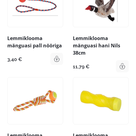
Lemmiklooma
Lemmiklooma
mänguasi pall nööriga
mänguasi hani Nils
38cm
3,40
€
11,79
€
Lemmiklooma
Lemmiklooma