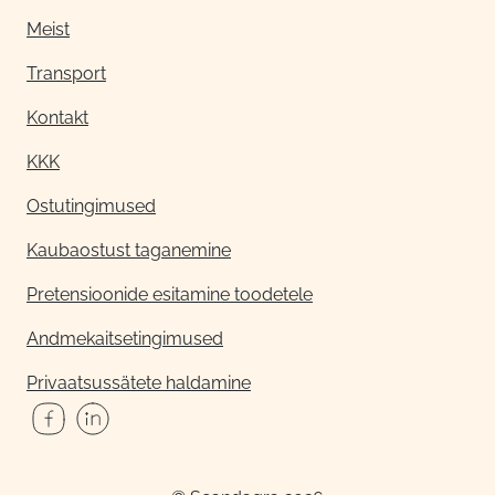
Meist
Transport
Kontakt
KKK
Ostutingimused
Kaubaostust taganemine
Pretensioonide esitamine toodetele
Andmekaitsetingimused
Privaatsussätete haldamine