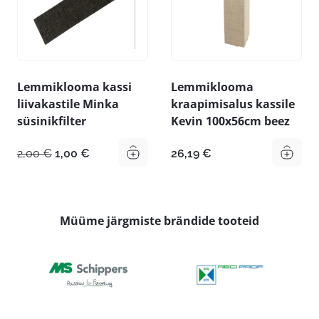
Lemmiklooma kassi
Lemmiklooma
liivakastile Minka
kraapimisalus kassile
süsinikfilter
Kevin 100x56cm beez
Algne
Praegune
2,00
€
1,00
€
26,19
€
hind
hind
oli:
on:
2,00 €.
1,00 €.
Müüme järgmiste brändide tooteid