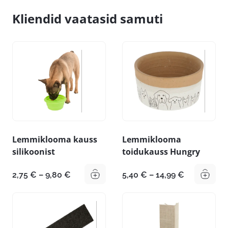
Kliendid vaatasid samuti
Lemmiklooma kauss
Lemmiklooma
silikoonist
toidukauss Hungry
Hinnavahemik:
Hinnavahe
2,75
€
–
9,80
€
5,40
€
–
14,99
€
2,75 €
5,40 €
kuni
kuni
9,80 €
14,99 €