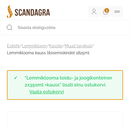
Liigu
sisu
juurde
Scandagra e-pood
Esileht
/
Lemmikloom
/
Kassile
/
Muud tarvikud
/
Lemmiklooma kauss libisemiskindel 1825ml
“Lemmiklooma toidu- ja joogikonteiner
2x350ml +kauss” lisati sinu ostukorvi.
Vaata ostukorvi