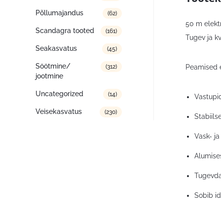
Põllumajandus
(62)
50 m elekt
Scandagra tooted
(161)
Tugev ja k
Seakasvatus
(45)
Söötmine/
(312)
Peamised e
jootmine
Uncategorized
(14)
Vastupid
Veisekasvatus
(230)
Stabiils
Vask- ja
Alumise
Tugevda
Sobib id