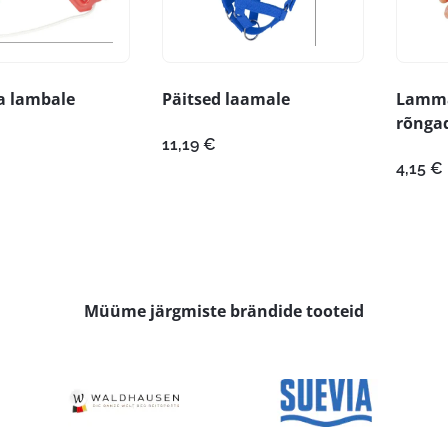
a lambale
Päitsed laamale
Lamma
rõnga
11,19
€
4,15
€
Müüme järgmiste brändide tooteid