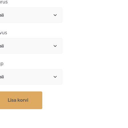
kuni
rus
101,60 €
vus
üp
Lisa korvi