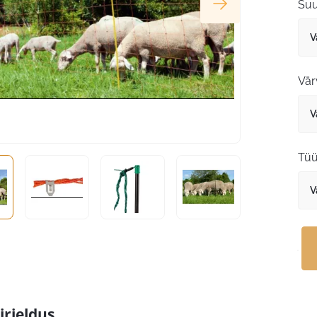
Suu
Vär
Tü
irjeldus