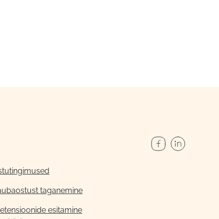
stutingimused
aubaostust taganemine
etensioonide esitamine