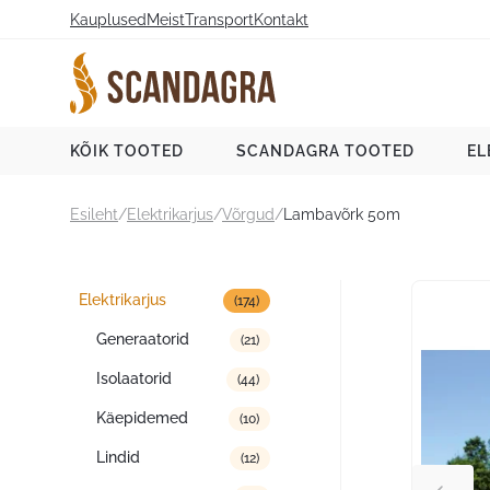
Liigu
Kauplused
Meist
Transport
Kontakt
sisu
juurde
Scandagra e-pood
KÕIK TOOTED
SCANDAGRA TOOTED
EL
Esileht
/
Elektrikarjus
/
Võrgud
/
Lambavõrk 50m
Tootekategooriad
Elektrikarjus
(174)
Generaatorid
(21)
Isolaatorid
(44)
Käepidemed
(10)
Lindid
(12)