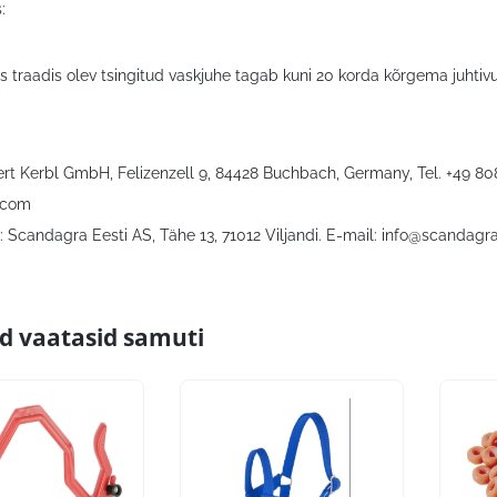
:
 traadis olev tsingitud vaskjuhe tagab kuni 20 korda kõrgema juhtiv
bert Kerbl GmbH, Felizenzell 9, 84428 Buchbach, Germany, Tel. +49 8
.com
 Scandagra Eesti AS, Tähe 13, 71012 Viljandi. E-mail:
info@scandagra
id vaatasid samuti