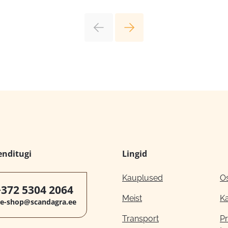
enditugi
Lingid
Kauplused
O
+372 5304 2064
Meist
K
e-shop@scandagra.ee
Transport
Pr