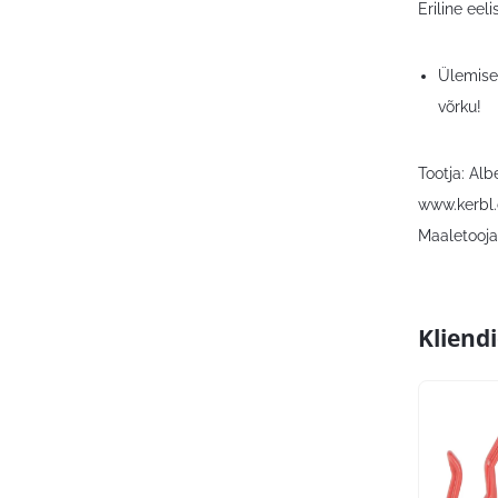
Eriline eelis
Ülemises
võrku!
Tootja: Al
www.kerbl
Maaletooja:
Kliend