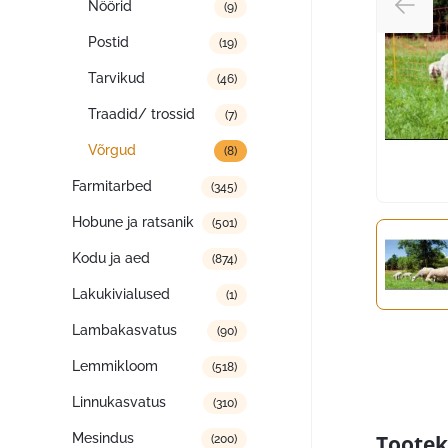
Nöörid
(9)
Postid
(19)
Tarvikud
(46)
Traadid/ trossid
(7)
Võrgud
(8)
Farmitarbed
(345)
Hobune ja ratsanik
(501)
Kodu ja aed
(874)
Lakukivialused
(1)
Lambakasvatus
(90)
Lemmikloom
(518)
Linnukasvatus
(310)
Mesindus
Tootek
(200)