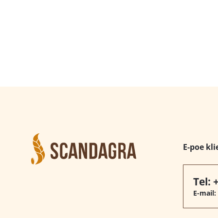
E-poe kli
Tel:
E-mail: