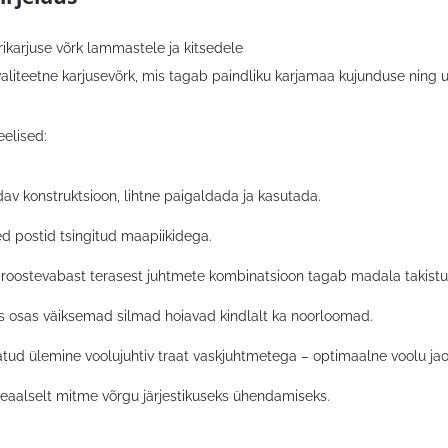
rikarjuse võrk lammastele ja kitsedele
valiteetne karjusevõrk, mis tagab paindliku karjamaa kujunduse ning 
elised:
av konstruktsioon, lihtne paigaldada ja kasutada.
ed postid tsingitud maapiikidega.
 roostevabast terasest juhtmete kombinatsioon tagab madala takistus
s osas väiksemad silmad hoiavad kindlalt ka noorloomad.
tud ülemine voolujuhtiv traat vaskjuhtmetega – optimaalne voolu jao
eaalselt mitme võrgu järjestikuseks ühendamiseks.