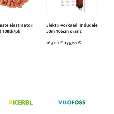
ste elastraatori
Elektri-võrkaed lindudele
d 100tk/pk
50m 106cm oranž
Algne
Praegune
169,00
€
135,20
€
hind
hind
oli:
on:
169,00 €.
135,20 €.