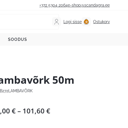
+372 5304 2064
e-shop@scandagra.ee
Logi sisse
Ostukorv
SOODUS
ambavõrk 50m
B272LAMBAVÕRK
Hinnavahemik:
,00
€
–
101,60
€
84,00 €