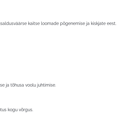
usaldusväärse kaitse loomade põgenemise ja kiskjate eest.
e ja tõhusa voolu juhtimise.
tus kogu võrgus.