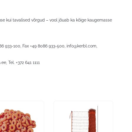
use kui tavalised võrgud – vool jõuab ka kõige kaugemasse
086 933-100, Fax +49 8086 933-500,
info@kerbl.com
,
.ee
, Tel. +372 641 1111