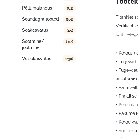
Tootek
Põllumajandus
(62)
TitanNet so
Scandagra tooted
(161)
Vertikaals
Seakasvatus
(45)
juhtmetega
Söötmine/
(312)
jootmine
• Kõrgus 90
Veisekasvatus
(230)
• Tugevad 
• Tugevdat
kasutamise
• Äärmisel
• Praktili
• Peaisola
• Pakume kõ
• Kõrge kv
• Sobib kü