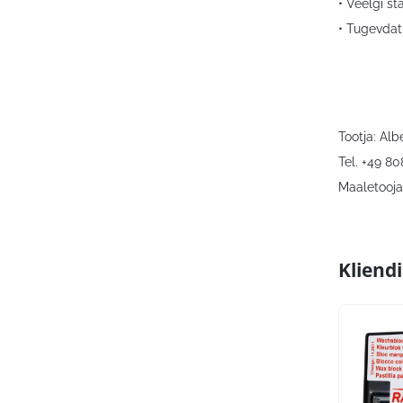
• Veelgi s
• Tugevdatu
Tootja: Al
Tel. +49 8
Maaletooja:
Kliend