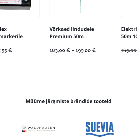
dex
Võrkaed lindudele
Elektr
markerile
Premium 50m
50m 1
Hinnavahemik:
Hinnavahemik:
7,55
€
183,00
€
–
199,00
€
169,0
5,59 €
183,00 €
kuni
kuni
7,55 €
199,00 €
Müüme järgmiste brändide tooteid