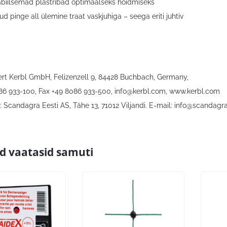
tabiilsemad plastribad optimaalseks hoidmiseks
d pinge all ülemine traat vaskjuhiga – seega eriti juhtiv
bert Kerbl GmbH, Felizenzell 9, 84428 Buchbach, Germany,
086 933-100, Fax +49 8086 933-500,
info@kerbl.com
, www.kerbl.com
 Scandagra Eesti AS, Tähe 13, 71012 Viljandi. E-mail:
info@scandagra
id vaatasid samuti