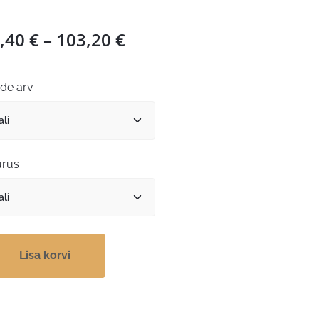
Hinnavahemik:
,40
€
–
103,20
€
90,40 €
kuni
ide arv
103,20 €
rus
Lisa korvi