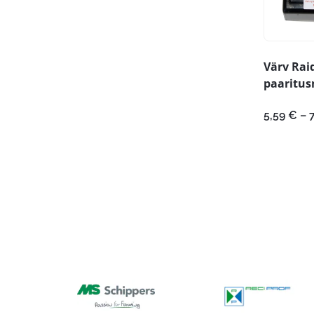
Värv Rai
paaritus
5,59
€
–