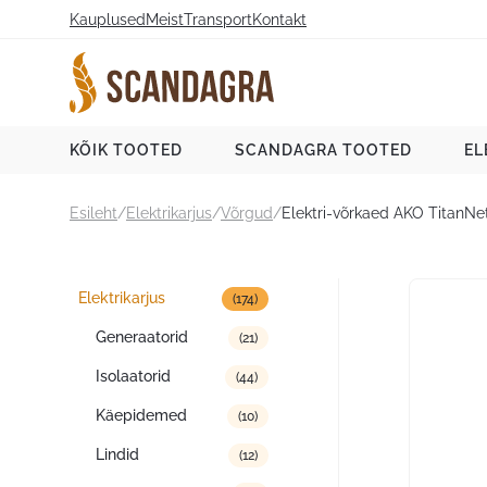
Liigu
Kauplused
Meist
Transport
Kontakt
sisu
juurde
Scandagra e-pood
KÕIK TOOTED
SCANDAGRA TOOTED
EL
Esileht
/
Elektrikarjus
/
Võrgud
/
Elektri-võrkaed AKO TitanNe
Tootekategooriad
Elektrikarjus
(174)
Generaatorid
(21)
Isolaatorid
(44)
Käepidemed
(10)
Lindid
(12)