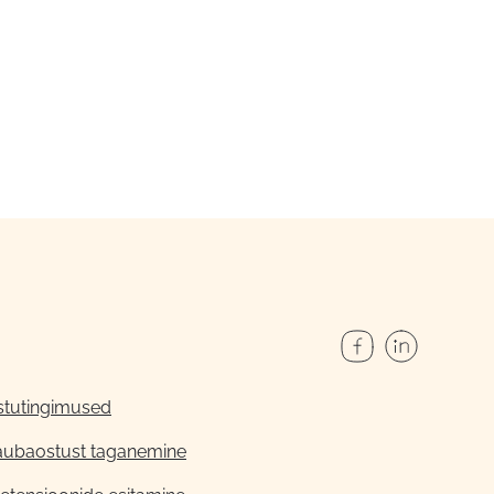
stutingimused
aubaostust taganemine