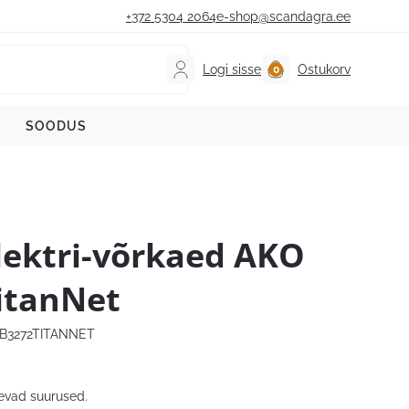
+372 5304 2064
e-shop@scandagra.ee
Logi sisse
Ostukorv
SOODUS
lektri-võrkaed AKO
itanNet
B3272TITANNET
evad suurused.