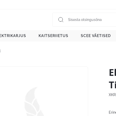
EKTRIKARJUS
KAITSERIIETUS
SCEE VÄETISED
t
E
T
XKR
Erin