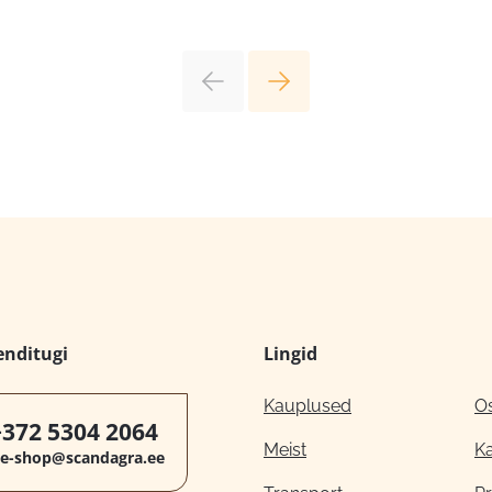
enditugi
Lingid
Kauplused
O
+372 5304 2064
Meist
K
e-shop@scandagra.ee