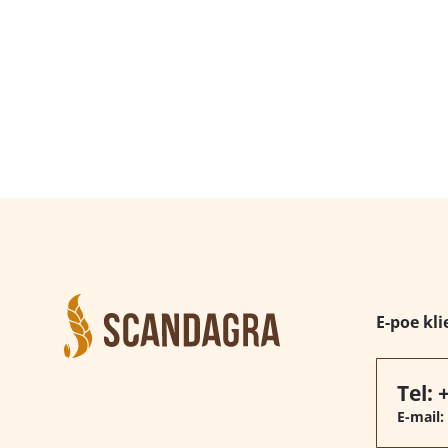
E-poe kli
Tel:
E-mail: