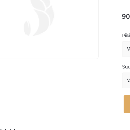
90
Piik
Suu