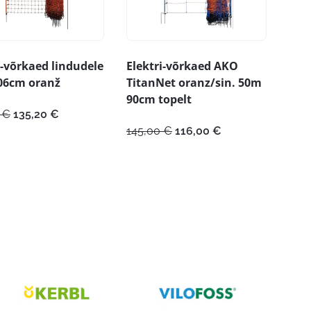
i-võrkaed lindudele
Elektri-võrkaed AKO
06cm oranž
TitanNet oranz/sin. 50m
90cm topelt
Algne
Praegune
0
€
135,20
€
hind
hind
Algne
Praegune
145,00
€
116,00
€
oli:
on:
hind
hind
169,00 €.
135,20 €.
oli:
on:
145,00 €.
116,00 €.