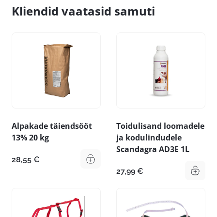
Kliendid vaatasid samuti
Alpakade täiendsööt
Toidulisand loomadele
13% 20 kg
ja kodulindudele
Scandagra AD3E 1L
28,55
€
27,99
€