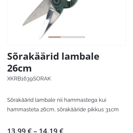
Sõrakäärid lambale
26cm
XKRB1639SORAK
Sõrakäärid lambale nii hammastega kui
hammasteta 26cm, sõrakääride pikkus 31cm
Hinnavahemik:
13,99
€
–
14,19
€