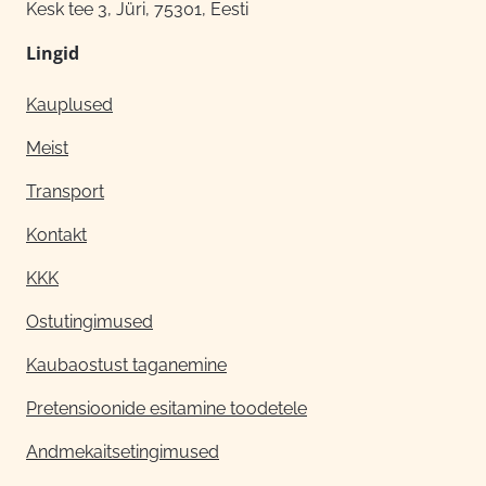
Kesk tee 3, Jüri, 75301, Eesti
Lingid
Kauplused
Meist
Transport
Kontakt
KKK
Ostutingimused
Kaubaostust taganemine
Pretensioonide esitamine toodetele
Andmekaitsetingimused