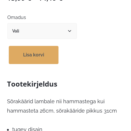
13,99 €
kuni
Omadus
14,19 €
Lisa korvi
Tootekirjeldus
Sõrakäärid lambale nii hammastega kui
hammasteta 26cm, sõrakääride pikkus 31cm
tugev disain