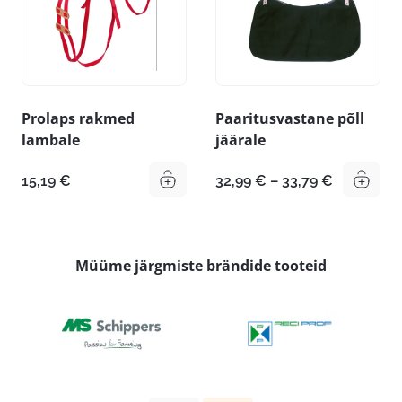
Prolaps rakmed
Paaritusvastane põll
lambale
jäärale
Hinnavah
15,19
€
32,99
€
–
33,79
€
32,99 €
kuni
33,79 €
Müüme järgmiste brändide tooteid