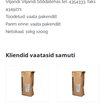
Viljandi. Viljandi Söödatehas tel. 4354333, faks
4349271.
Toodetud: vaata pakendilt
Parim enne: vaata pakendilt
Netokaal: 10kg ±200g
Kliendid vaatasid samuti