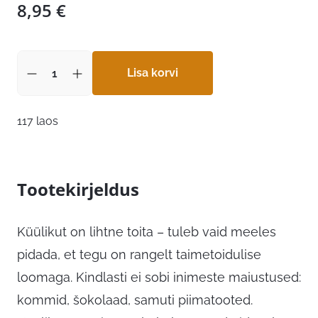
8,95
€
Lisa korvi
117 laos
Tootekirjeldus
Küülikut on lihtne toita – tuleb vaid meeles
pidada, et tegu on rangelt taimetoidulise
loomaga. Kindlasti ei sobi inimeste maiustused:
kommid, šokolaad, samuti piimatooted.