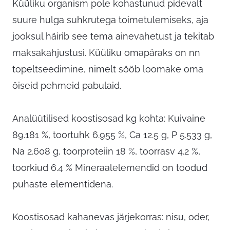
Küüliku organism pole kohastunud pidevalt
suure hulga suhkrutega toimetulemiseks, aja
jooksul häirib see tema ainevahetust ja tekitab
maksakahjustusi. Küüliku omapäraks on nn
topeltseedimine, nimelt sööb loomake oma
öiseid pehmeid pabulaid.
Analüütilised koostisosad kg kohta: Kuivaine
89.181 %, toortuhk 6.955 %, Ca 12.5 g, P 5.533 g,
Na 2.608 g, toorproteiin 18 %, toorrasv 4.2 %,
toorkiud 6.4 % Mineraalelemendid on toodud
puhaste elementidena.
Koostisosad kahanevas järjekorras: nisu, oder,