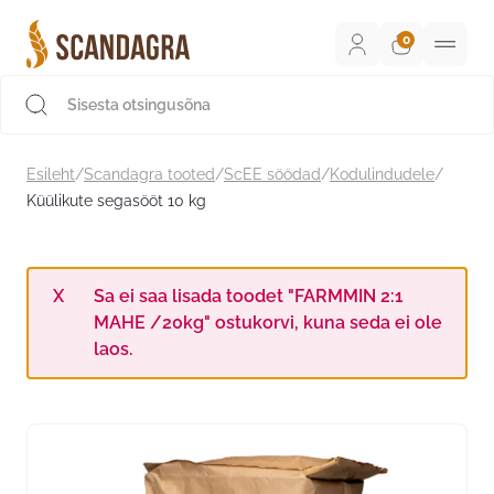
Liigu
sisu
juurde
Scandagra e-pood
Esileht
/
Scandagra tooted
/
ScEE söödad
/
Kodulindudele
/
Küülikute segasööt 10 kg
Sa ei saa lisada toodet "FARMMIN 2:1
MAHE /20kg" ostukorvi, kuna seda ei ole
laos.