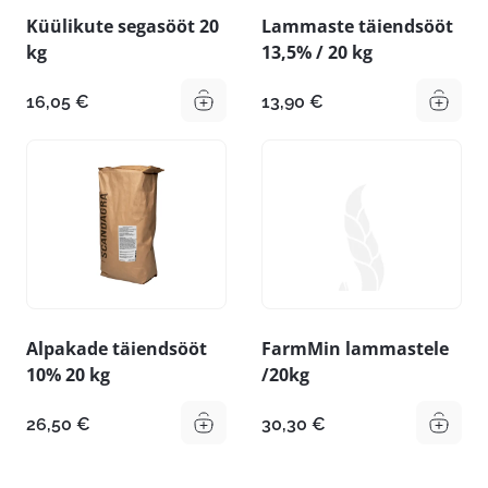
Küülikute segasööt 20
Lammaste täiendsööt
kg
13,5% / 20 kg
16,05
€
13,90
€
Alpakade täiendsööt
FarmMin lammastele
10% 20 kg
/20kg
26,50
€
30,30
€