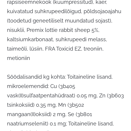
rapsiseemnekook (kuumpressitud), kaer,
kuivatatud suhkrupeedilõigud, põldsojaoajahu
(toodetud geneetiliselt muundatud sojast),
nisuklii, Premix lottie rabbit sheep 5%,
kaltsiumkarbonaat, suhkrupeedi melass,
taimeõli, lüsiin, FRA Toxicid EZ, treoniin,
metioniin
Söödalisandid kg kohta: Toitaineline lisand,
mikroelemendid: Cu (3b405
vask(II)sulfaatpentahüdraat) 0.05 mg, Zn (3b603
tsinkoksiid) 0.35 mg, Mn (3b502
mangaan(II)oksiid) 2 mg, Se (3b801
naatriumseleniit) 0.1 mg; Toitaineline lisand,