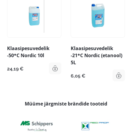
Klaasipesuvedelik
Klaasipesuvedelik
-50*C Nordic 10l
-21*C Nordic (etanool)
5L
24,19
€
6,05
€
Müüme järgmiste brändide tooteid