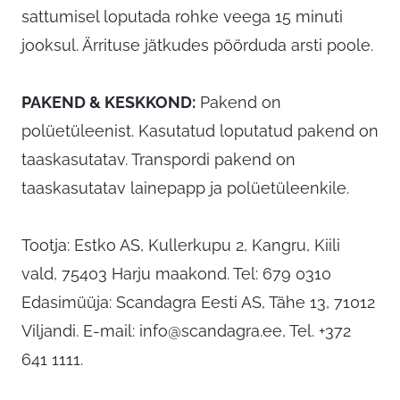
sattumisel loputada rohke veega 15 minuti
jooksul. Ärrituse jätkudes pöörduda arsti poole.
PAKEND & KESKKOND:
Pakend on
polüetüleenist. Kasutatud loputatud pakend on
taaskasutatav. Transpordi pakend on
taaskasutatav lainepapp ja polüetüleenkile.
Tootja: Estko AS, Kullerkupu 2, Kangru, Kiili
vald, 75403 Harju maakond. Tel: 679 0310
Edasimüüja: Scandagra Eesti AS, Tähe 13, 71012
Viljandi. E-mail:
info@scandagra.ee
, Tel. +372
641 1111.