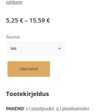
rohkem
Hinnavahemik:
5,25
€
–
15,59
€
5,25 €
kuni
Suurus
15,59 €
Lisa korvi
Tootekirjeldus
PAKEND
: 1 l plastpudel, 5 l plastkanister