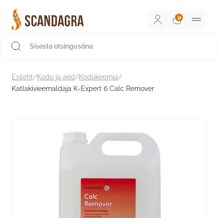
Liigu
sisu
juurde
Scandagra e-pood
Esileht
/
Kodu ja aed
/
Kodukeemia
/
Katlakivieemaldaja K-Expert 6 Calc Remover