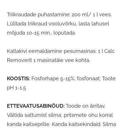
Triikraudade puhastamine: 200 ml/ 1 l vees.
Lülitada triikraud vooluvõrku, lasta lahusel
mõjuda 10-15 min., loputada.
Katlakivi eemaldamine pesumasinas: 1 l Calc
Removerit 1 masinatäie vee kohta.
KOOSTIS:
Fosforhape 5-15%, fosfonaat; Toote
pH 1-1,5
ETTEVAATUSABINÕUD:
Toode on ärritav.
Vältida sattumist silma; pritsmete ohu korral
kanda kaitseprille. Kanda kaitsekindaid. Silma