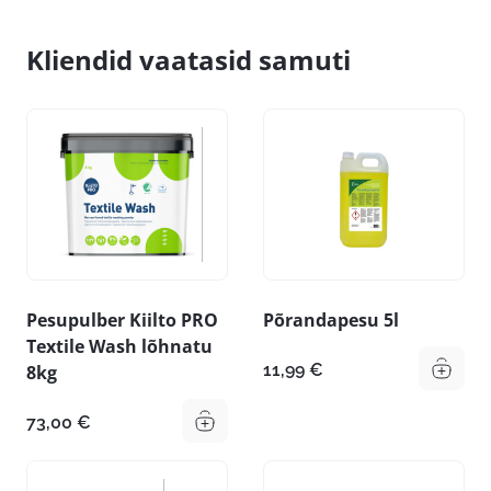
Kliendid vaatasid samuti
Pesupulber Kiilto PRO
Põrandapesu 5l
Textile Wash lõhnatu
11,99
€
8kg
73,00
€