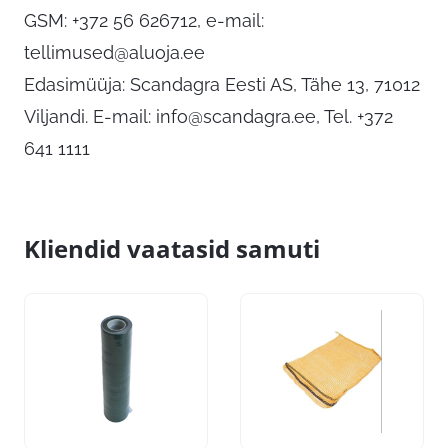
GSM: +372 56 626712, e-mail:
tellimused@aluoja.ee
Edasimüüja: Scandagra Eesti AS, Tähe 13, 71012
Viljandi. E-mail:
info@scandagra.ee
, Tel. +372
641 1111
Kliendid vaatasid samuti