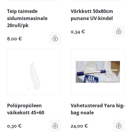
Teip taimede
Võrkkott 50x80cm
sidumismasinale
punane UV-kindel
20rull/pk
0,34
€
8,00
€
Polüpropüleen
Vahetusterad Yara big-
väikekott 45×60
bag noale
0,30
€
24,00
€