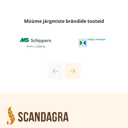
Müüme järgmiste brändide tooteid