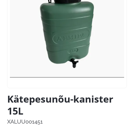
Kätepesunõu-kanister
15L
XALUU001451