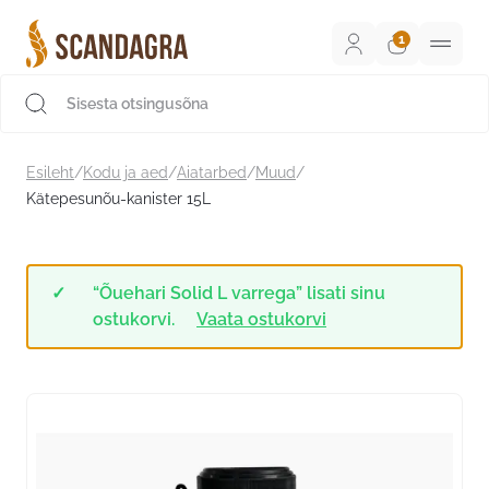
Liigu
sisu
juurde
Scandagra e-pood
Esileht
/
Kodu ja aed
/
Aiatarbed
/
Muud
/
Kätepesunõu-kanister 15L
“Õuehari Solid L varrega” lisati sinu
ostukorvi.
Vaata ostukorvi